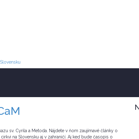
M
N
OCaM
kazu sv. Cyrila a Metoda. Nájdete v ňom zaujímavé články o
irkvi na Slovensku aj v zahraničí. Aj keď bude časopis o