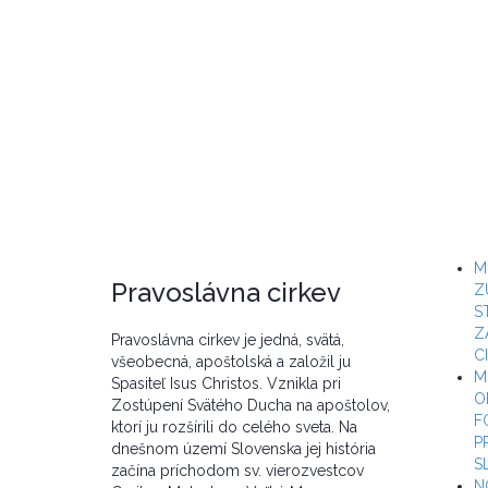
M
Pravoslávna cirkev
Z
S
Z
Pravoslávna cirkev je jedná, svätá,
C
všeobecná, apoštolská a založil ju
M
Spasiteľ Isus Christos. Vznikla pri
O
Zostúpení Svätého Ducha na apoštolov,
F
ktorí ju rozšírili do celého sveta. Na
P
dnešnom území Slovenska jej história
S
začína príchodom sv. vierozvestcov
N