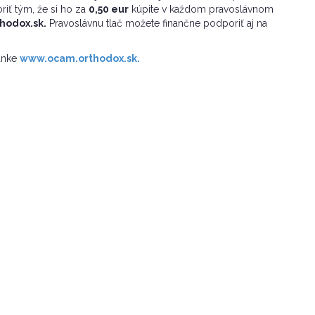
iť tým, že si ho za
0,50 eur
kúpite v každom pravoslávnom
hodox.sk.
Pravoslávnu tlač možete finančne podporiť aj na
ránke
www.ocam.orthodox.sk.