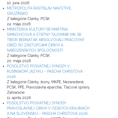
10. júna 2026
METROPOLITA RASTISLAV NAVŠTÍVIL
GRUZÍNSKO
Z kategórie Články, PCSK
24. mája 2026
MINISTERKA KULTÚRY SR MARTINA
ŠIMKOVIČOVÁ A ŠTÁTNY TAJOMNÍK MK SR
TIBOR BERNAŤÁK ABSOLVOVALI PRACOVNÝ
OBED SO ZÁSTUPCAMI CIRKVÍ A
NÁBOŽENSKÝCH SPOLOČNOSTÍ
Z kategórie Články, PCSK
20. mája 2026
POSOLSTVO POSVÄTNEJ SYNODY V
RUSÍNSKOM JAZYKU – PASCHA CHRISTOVA
2026
Z kategórie Články, ikony, MKPE, Nezaradené,
PCSK, PPE, Pravoslávna eparchia, Tlačové správy,
Zahraničie
11. apríla 2026
POSOLSTVO POSVÄTNEJ SYNODY
PRAVOSLÁVNEJ CIRKVI V ČESKÝCH KRAJINÁCH
A NA SLOVENSKU – PASCHA CHRISTOVA 2026