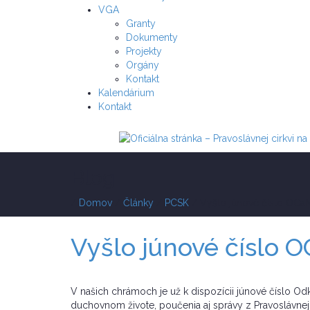
VGA
Granty
Dokumenty
Projekty
Orgány
Kontakt
Kalendárium
Kontakt
Blog
/
Domov
/
Články
/
PCSK
/
Vyšlo júnové číslo OCa
Vyšlo júnové číslo 
V našich chrámoch je už k dispozícii júnové číslo Od
duchovnom živote, poučenia aj správy z Pravoslávnej c