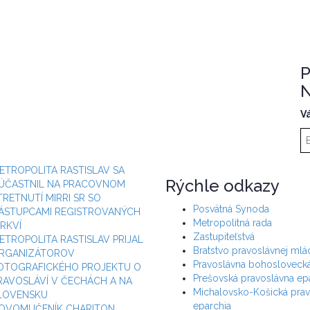
P
N
V
ETROPOLITA RASTISLAV SA
Rýchle odkazy
ÚČASTNIL NA PRACOVNOM
TRETNUTÍ MIRRI SR SO
Posvätná Synoda
ÁSTUPCAMI REGISTROVANÝCH
Metropolitná rada
IRKVÍ
Zastupiteľstvá
ETROPOLITA RASTISLAV PRIJAL
Bratstvo pravoslávnej ml
RGANIZÁTOROV
Pravoslávna bohoslovecká
OTOGRAFICKÉHO PROJEKTU O
Prešovská pravoslávna ep
RAVOSLÁVÍ V ČECHÁCH A NA
Michalovsko-Košická prav
LOVENSKU
eparchia
OVOMUČENÍK CHARITON