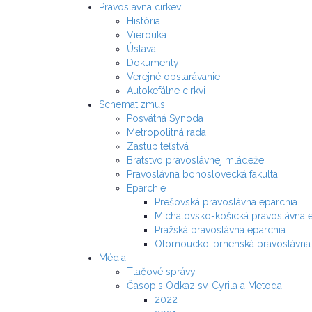
Pravoslávna cirkev
História
Vierouka
Ústava
Dokumenty
Verejné obstarávanie
Autokefálne cirkvi
Schematizmus
Posvätná Synoda
Metropolitná rada
Zastupiteľstvá
Bratstvo pravoslávnej mládeže
Pravoslávna bohoslovecká fakulta
Eparchie
Prešovská pravoslávna eparchia
Michalovsko-košická pravoslávna 
Pražská pravoslávna eparchia
Olomoucko-brnenská pravoslávna 
Média
Tlačové správy
Časopis Odkaz sv. Cyrila a Metoda
2022