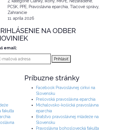
Z kategórie Články, ikony, MKPE, Nezaradené,
PCSK, PPE, Pravoslávna eparchia, Tlačové správy,
Zahraničie
11. apríla 2026
RIHLÁSENIE NA ODBER
OVINIEK
áš email:
Príbuzne stránky
Facebook Pravoslávnej cirkvi na
Slovensku
Prešovská pravoslávna eparchia
ádeže
Michalovsko-košická pravoslávna
 fakulta
eparchia
archia
Bratstvo pravoslávnej mládeže na
oslávna
Slovensku
Pravoslávna bohoslovecká fakulta