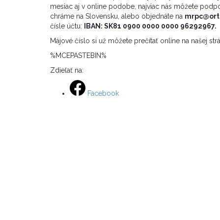
mesiac aj v online podobe, najviac nás môžete podpor
chráme na Slovensku, alebo objednáte na
mrpc@ort
čísle účtu:
IBAN: SK81 0900 0000 0000 96292967.
Májové číslo si už môžete prečítať online na našej st
%MCEPASTEBIN%
Zdieľať na:
Facebook