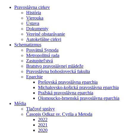
Pravoslávna cirkev
História
Vierouka
Ústava
Dokumenty
Verejné obstarávanie
Autokefálne cirkvi
Schematizmus
Posvätná Synoda
Metropolitná rada
Zastupiteľstvá
Bratstvo pravoslávnej mládeže
Pravoslávna bohoslovecká fakulta
Eparchie
Prešovská pravoslávna eparchia
Michalovsko-košická pravoslávna eparchia
Pražská pravoslávna eparchia
Olomoucko-brnenská pravoslávna eparchia
Média
Tlačové správy
Časopis Odkaz sv. Cyrila a Metoda
2022
2021
2020