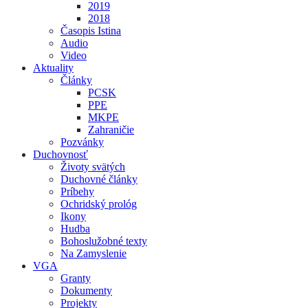
2019
2018
Časopis Istina
Audio
Video
Aktuality
Články
PCSK
PPE
MKPE
Zahraničie
Pozvánky
Duchovnosť
Životy svätých
Duchovné články
Príbehy
Ochridský prológ
Ikony
Hudba
Bohoslužobné texty
Na Zamyslenie
VGA
Granty
Dokumenty
Projekty