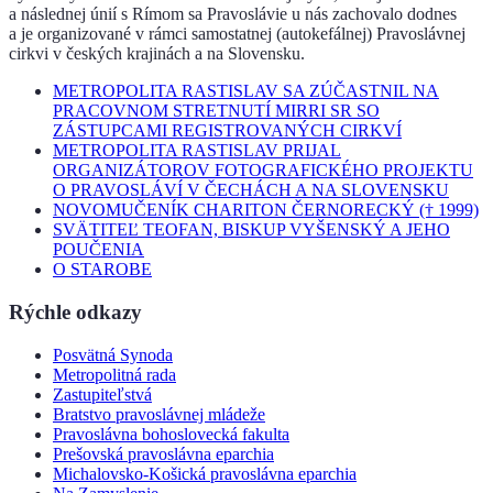
a následnej únií s Rímom sa Pravoslávie u nás zachovalo dodnes
a je organizované v rámci samostatnej (autokefálnej) Pravoslávnej
cirkvi v českých krajinách a na Slovensku.
METROPOLITA RASTISLAV SA ZÚČASTNIL NA
PRACOVNOM STRETNUTÍ MIRRI SR SO
ZÁSTUPCAMI REGISTROVANÝCH CIRKVÍ
METROPOLITA RASTISLAV PRIJAL
ORGANIZÁTOROV FOTOGRAFICKÉHO PROJEKTU
O PRAVOSLÁVÍ V ČECHÁCH A NA SLOVENSKU
NOVOMUČENÍK CHARITON ČERNORECKÝ († 1999)
SVÄTITEĽ TEOFAN, BISKUP VYŠENSKÝ A JEHO
POUČENIA
O STAROBE
Rýchle odkazy
Posvätná Synoda
Metropolitná rada
Zastupiteľstvá
Bratstvo pravoslávnej mládeže
Pravoslávna bohoslovecká fakulta
Prešovská pravoslávna eparchia
Michalovsko-Košická pravoslávna eparchia