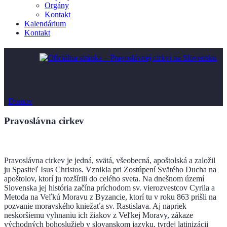
Orgány
Kontakt
Kalendárium
Kontakt
Životy svätých
/
Domov
/
Životy svätých
Pravoslávna cirkev
Pravoslávna cirkev je jedná, svätá, všeobecná, apoštolská a založil
ju Spasiteľ Isus Christos. Vznikla pri Zostúpení Svätého Ducha na
apoštolov, ktorí ju rozšírili do celého sveta. Na dnešnom území
Slovenska jej história začína príchodom sv. vierozvestcov Cyrila a
Metoda na Veľkú Moravu z Byzancie, ktorí tu v roku 863 prišli na
pozvanie moravského kniežaťa sv. Rastislava. Aj napriek
neskoršiemu vyhnaniu ich žiakov z Veľkej Moravy, zákaze
východných bohoslužieb v slovanskom jazyku, tvrdej latinizácii