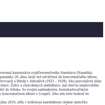
vnostná kanonizácia svjaščenomučeníka Stanislava (Nasadila),
 pamiatky 20. júna, kedy bol odvlečený do koncentračného tábora.
ovciach a Bitolji v Juhoslávii (1923 – 1928). Ako pravoslávny kňaz
Rómov, Židov a chorvátskych antifašistov, stal obeťou ustašovského
o odísť do Srbska. So svojim nadriadeným, hornokarlovačským
v koncentračnom tábore v Gospiči. Jeho telo bolo hodené do
8. júna 2019, zišlo v košickom katedrálnom chráme niekoľko