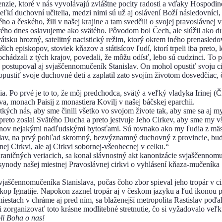
menzie, ktoré v nás vyvolávajú zvláštne pocity radosti a vďaky Hospodi
ľkí duchovní učitelia, medzi nimi sú už aj oslávení Boží následovníci
 a českého, žili v našej krajine a tam svedčili o svojej pravoslávnej v
ho dnes oslavujeme ako svätého. Pôvodom bol Čech, ale slúžil ako duch
tsku hrozný, satelitný nacistický režim, ktorý okrem iného prenasled
 episkopov, stoviek kňazov a státisícov ľudí, ktorí trpeli iba preto, l
chádzali z tých krajov, povedali, že môžu odísť, lebo sú cudzinci. To 
ostupoval aj svjaščennomučeník Stanislav. On mohol opustiť svoju cir
el opustiť svoje duchovné deti a zaplatil zato svojím životom dosvedči
a. Po prvé je to to, že môj predchodca, svätý a veľký vladyka Irinej (Č
va, monach Paisij z monastiera Kovilj v našej báčskej eparchii.
ých nás, aby sme činili všetko vo svojom živote tak, aby sme sa aj my s
preto zoslal Svätého Ducha a preto jestvuje Jeho Cirkev, aby sme my v
ťanov nejakými nadľudskými bytosťami. Sú rovnako ako my ľudia z mäsa 
slav, na prvý pohľad skromný, bezvýznamný duchovný z provincie, bude 
ej Cirkvi, ale aj Cirkvi sobornej-všeobecnej v celku.“
hraničných veriacich, sa konal slávnostný akt kanonizácie svjaščennom
synody našej miestnej Pravoslávnej cirkvi o vyhlásení kňaza-mučeníka 
svjaščennomučeníka Stanislava, počas čoho zbor spieval jeho tropár v c
iskop Ignatije. Napokon zaznel tropár aj v českom jazyku a ľud ikonou p
miestach v chráme aj pred ním, sa blaženejší metropolita Rastislav po
i zorganizovať toto krásne modlitebné stretnutie, čo si vyžadovalo ve
li Boha o nas!