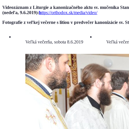
Videozáznam z Liturgie a kanonizačného aktu sv. mučeníka Stani
(nedeľa, 9.6.2019):
h
ttps://orthodox.sk/media/video/
Fotografie z veľkej večerne s litiou v predvečer kanonizácie sv. St
Veľká večerňa, sobota 8.6.2019
Veľká večer