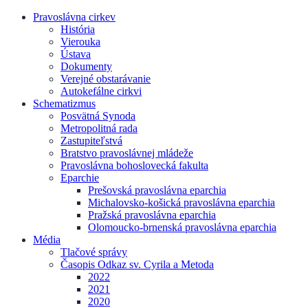
Pravoslávna cirkev
História
Vierouka
Ústava
Dokumenty
Verejné obstarávanie
Autokefálne cirkvi
Schematizmus
Posvätná Synoda
Metropolitná rada
Zastupiteľstvá
Bratstvo pravoslávnej mládeže
Pravoslávna bohoslovecká fakulta
Eparchie
Prešovská pravoslávna eparchia
Michalovsko-košická pravoslávna eparchia
Pražská pravoslávna eparchia
Olomoucko-brnenská pravoslávna eparchia
Média
Tlačové správy
Časopis Odkaz sv. Cyrila a Metoda
2022
2021
2020