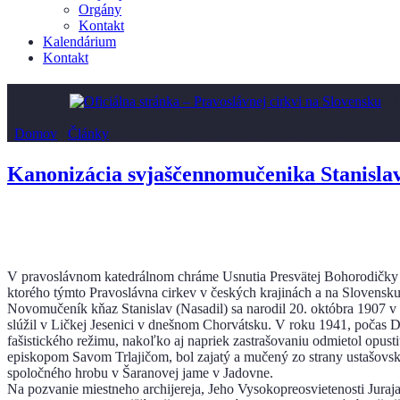
Orgány
Kontakt
Kalendárium
Kontakt
B
/
Domov
/
Články
/
Kanonizácia svjaščennomučenika Stanislava v Ko
Kanonizácia svjaščennomučenika Stanislav
V pravoslávnom katedrálnom chráme Usnutia Presvätej Bohorodičky a 
ktorého týmto Pravoslávna cirkev v českých krajinách a na Slovensku
Novomučeník kňaz Stanislav (Nasadil) sa narodil 20. októbra 1907 v
slúžil v Ličkej Jesenici v dnešnom Chorvátsku. V roku 1941, počas Dr
fašistického režimu, nakoľko aj napriek zastrašovaniu odmietol opus
episkopom Savom Trlajičom, bol zajatý a mučený zo strany ustašovsk
spoločného hrobu v Šaranovej jame v Jadovne.
Na pozvanie miestneho archijereja, Jeho Vysokopreosvietenosti Juraj