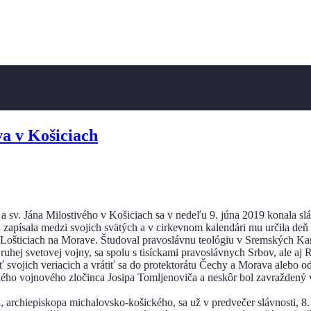
log
šiciach
a v Košiciach
sv. Jána Milostivého v Košiciach sa v nedeľu 9. júna 2019 konala slá
 zapísala medzi svojich svätých a v cirkevnom kalendári mu určila deň
 Lošticiach na Morave. Študoval pravoslávnu teológiu v Sremských Karl
uhej svetovej vojny, sa spolu s tisíckami pravoslávnych Srbov, ale aj 
tiť svojich veriacich a vrátiť sa do protektorátu Čechy a Morava aleb
ého vojnového zločinca Josipa Tomljenoviča a neskôr bol zavraždený 
a, archiepiskopa michalovsko-košického, sa už v predvečer slávnosti, 