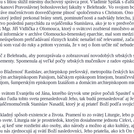
ňu s litiou slúžil miestny duchovný správca prot. Vladimír Spišák s ď
 dekanovi Pravoslávnej bohosloveckej fakulty v Belehrade. Vo svojom 
ráve mučeníctvom dosvedčujeme plnosť spoločenstva s Christom. Ono 
s, ktorý jediný prekonal brány smrti, pominuteľnosti a nadvlády hriechu
nstvo poslednú panychídu za svjaščenika Stanislava, ako je to v predveč
 Mgr. Jiří Vidlička z Olomouca, ktorý o svätcovi zozbieral množstvo ar
dal informácie v archíve Olomoucko-brnenskej eparchie, mal som medz
 neúspešnom prehľadávaní rôznych krabíc nenašiel nič relevantné, zača
 som vzal do ruky a pritom vyzerala, že v nej o ňom určite nič nebude,
č z Belehradu, aby porozprávala o zobrazovaní novodobých srbských s
é elementy. Spomenula aj veľké počty srbských mučeníkov z radov episk
Jeho Blaženosť Rastislav, archiepiskop prešovský, metropolita českých
kým archiepiskopom Paisijom, báčskym episkopom Irinejom, braničevs
jom, šumperským episkopom Izaiášom a domácim archiepiskopom mic
Vo svätom Evanjeliu od Jána, ktorého úryvok sme práve počuli Spasite
 ako ľudia tohto sveta prenasledovali Jeho, tak budú prenasledovať aj J
enomučeník Stanislav Nasadil, ktorý je aj priateľ Boží podľa svojich c
ákladný spôsob existencie a života. Pramení to zo svätej Liturgie, lebo
te. Liturgia nie je prostriedok, ktorým dosiahneme jednotu Cirkvi, ale
ci, aj keď sme rozdielni ako osoby, ako národy a možno aj ako kultúry,
nás zjednocujú aj svätí Boží nasledovníci, Jeho priatelia, ako ich On s