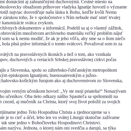
alšími domácimi aj zahraničnými duchovnými. Čestné miesto na
bohoslovecky obsažnom príhovore vladyka Ignatije hovoril o význame
totiž najviac dosvedčuje našu lásku k Bohu, keďže kvôli Nemu
, je zárukou toho, že v spoločenstve s Ním nebude mať smrť trvalej
er kanonizácie svätca zvykom.
chívnych dokumentov a informácií. Podelil sa aj o vlastný zážitok,
i obrovským množstvom archívneho materiálu veľký problém nájsť
l som sa k nemu modliť, že ak je jeho vôľa, aby sme sa o ňom niečo
 bola plná práve informácií o tomto svätcovi. Považoval som to za
vätých na pravoslávnych ikonách a tiež o tom, ako vznikala
opov, duchovných a veriacich Srbskej pravoslávnej cirkvi počas
 krajín a Slovenska, spolu so záhrebsko-ľubľanským metropolitom
kým episkopom Ignatijom, buenosairesským a južno-
halovsko-košickým Jurajom ako aj duchovenstvom zo Slovenska,
ľ svojim verným učeníkom hovorí: „Vy ste moji priatelia!“ Nenazývam
eho učeníkov. Oba tieto odkazy nášho Spasiteľa sa sprítomnili na
ností, aj mučeník za Christa, ktorý svoj život položil za svojich
 prijímame jedno Telo Hospodina Christa a zjednocujeme sa s
 je to cieľ a účel, lebo len vo svätej Liturgii skutočne zažívame
 aj tak sme jedno v Bohočloveku Hospodinovi Christovi.
ám nazýva. Jednota, o ktorej nám oni svedčia a darujú, sa týka