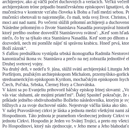
archijerejov, ako aj väčší počet duchovných a veriacich. Veľkú večer
archijerejskom tróne pripadlo braničevskému episkopovi Ignatijovi,
mučeníctva v kontexte vzťahu človeka k Bohu a ľudí medzi sebou. P
mučeníci obetovali to najcennejšie, čo mali, teda svoj život. Christo
moci ani nad nami. Po večerni slúžili prítomní archijereji a duchove
Následne prítomným o živote Stanislava Nasadila porozprával historik
ktorý preňho osobne dosvedčil Stanislavovu svätosť: „Keď som hľa
niečo, čo by sa týkalo otca Stanislava Nasadila. Keď som po dlhom a
dozvedeli, nech mi pomôže nájsť tú správnu krabicu. Hneď prvá, ktorú
Boží zázrak“.
S ďalšou prednáškou vystúpila srbská ikonografka Radmila Nestorovi
kanonizačná ikona sv. Stanislava a prečo na nej zobrazila jednotliv
Druhej svetovej vojny.
Na druhý deň, v nedeľu 9. júna, slúžil svätú archijerejskú Liturgiu 
Porfírijom, pražským archiepiskopom Michalom, przemyślsko-gorlic
stredoamerickým episkopom Kyrilom, mochačským episkopom Isychi
Čiech, Poľska, Srbska, Čiernej Hory a Chorvátska.
V kázni sa po Evanjeliu prihovoril báčsky episkop Irinej slovami: „
vás viac sluhami, ale mojimi priateľmi“. Ďalej Spasiteľ pokračuje, že
príklade jedného obdivuhodného Božieho následovníka, ktorým je svjašč
blížnych a za svoje duchovné stádo. Nejestvuje väčšia láska ako táto.
V našej Pravoslávnej cirkvi je láska a jednota medzi všetkými nami z
Hospodinom. Táto jednota je prameňom všeobecnej jednoty Cirkvi vo sve
jednotu Cirkvi. Hospodin je Jeden vo Svätej Trojici, a preto my všet
Po Hospodinovi, ktorý nás zjednocuje, v Jeho mene a Jeho blahodaťou 