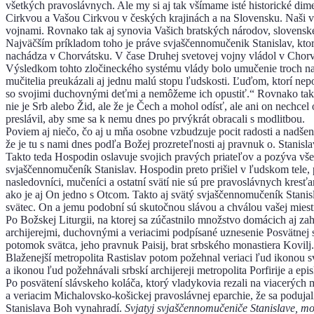
všetkých pravoslávnych. Ale my si aj tak všímame isté historické di
Cirkvou a Vašou Cirkvou v českých krajinách a na Slovensku. Naši ve
vojnami. Rovnako tak aj synovia Vašich bratských národov, slovenského
Najväčším príkladom toho je práve svjaščennomučenik Stanislav, ktoré
nachádza v Chorvátsku. V čase Druhej svetovej vojny vládol v Chorvá
Výsledkom tohto zločineckého systému vlády bolo umučenie troch našich
mučitelia preukázali aj jednu malú stopu ľudskosti. Ľuďom, ktorí nepo
so svojimi duchovnými deťmi a nemôžeme ich opustiť.“ Rovnako tak p
nie je Srb alebo Žid, ale že je Čech a mohol odísť, ale ani on nechc
preslávil, aby sme sa k nemu dnes po prvýkrát obracali s modlitbou.
Poviem aj niečo, čo aj u mňa osobne vzbudzuje pocit radosti a nadšeni
že je tu s nami dnes podľa Božej prozreteľnosti aj pravnuk o. Stanisla
Takto teda Hospodin oslavuje svojich pravých priateľov a pozýva všetk
svjaščennomučeník Stanislav. Hospodin preto prišiel v ľudskom tele, 
nasledovníci, mučeníci a ostatní svätí nie sú pre pravoslávnych kres
ako je aj On jedno s Otcom. Takto aj svätý svjaščennomučeník Stani
svätec. On a jemu podobní sú skutočnou slávou a chválou vašej miestn
Po Božskej Liturgii, na ktorej sa zúčastnilo množstvo domácich aj za
archijerejmi, duchovnými a veriacimi podpísané uznesenie Posvätnej 
potomok svätca, jeho pravnuk Paisij, brat srbského monastiera Kovilj.
Blaženejší metropolita Rastislav potom požehnal veriaci ľud ikonou 
a ikonou ľud požehnávali srbskí archijereji metropolita Porfirije a ep
Po posvätení slávskeho koláča, ktorý vladykovia rezali na viacerých 
a veriacim Michalovsko-košickej pravoslávnej eparchie, že sa podujal
Stanislava Boh vynahradí.
Svjatyj svjaščennomučeniče Stanislave, mo