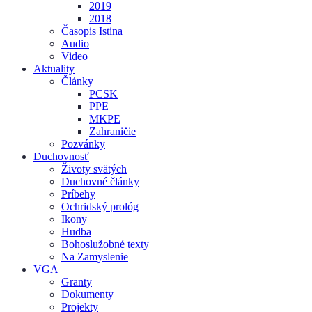
2019
2018
Časopis Istina
Audio
Video
Aktuality
Články
PCSK
PPE
MKPE
Zahraničie
Pozvánky
Duchovnosť
Životy svätých
Duchovné články
Príbehy
Ochridský prológ
Ikony
Hudba
Bohoslužobné texty
Na Zamyslenie
VGA
Granty
Dokumenty
Projekty