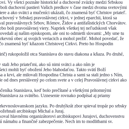
novi. Vy všetci poznáte historické a duchovné zväzky medzi Srbskou
, boli duchovní pastieri Vašich predkov v čase medzi dvoma svetovými
iere a ako svätci a mučeníci ukázali, čo znamená byť Christov priateľ.
ovný v Srbskej pravoslávnej cirkvi, v jednej eparchii, ktorá sa
oval pravoslávnych Srbov, Rómov, Židov a antifašistických Chorvátov.
ebo boli pravoslávnej viery. Napriek všetkej tej neľudskosti však
povedali aj našim episkopom, ale oni to odmietli slovami: „My sme tu
kevnú obec aj svojich veriacich a mohol prežiť. Mohol povedať, že
ac, čo znamená byť kňazom Christovej Cirkvi. Preto ho Hospodin
irič) rukopoložil otca Stanislava do stavu diakona a kňaza. Po druhé,
tali Jeho priateľmi, ako sú nimi svätci a ako ním je
šetci mohli byť obožení Jeho blahodaťou. Takto svätí Boží
a krvi, ale milovali Hospodina Christa a sami sa stali jedno s Ním,
od dnes preslávený po celom svete a v celej Pravoslávnej cirkvi ako
učeníka Stanislava, keď bolo prečítané a všetkými prítomnými
Stanislava za svätého. Uznesenie rovnako podpísal aj priamy
irkevnoslovanskom jazyku. Po druhýkrát zbor spieval tropár po srbsky
ožehnali arcibiskupi Michal a Juraj.
ďakoval hlavnému organizátorovi arcibiskupovi Jurajovi, duchovenstvu
ľkú námahu a finančné zabezpečenie. Nech im to modlitbami sv.