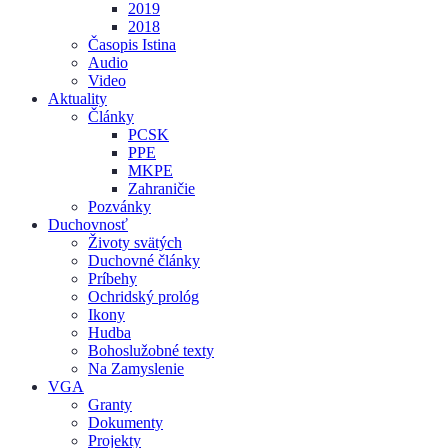
2019
2018
Časopis Istina
Audio
Video
Aktuality
Články
PCSK
PPE
MKPE
Zahraničie
Pozvánky
Duchovnosť
Životy svätých
Duchovné články
Príbehy
Ochridský prológ
Ikony
Hudba
Bohoslužobné texty
Na Zamyslenie
VGA
Granty
Dokumenty
Projekty