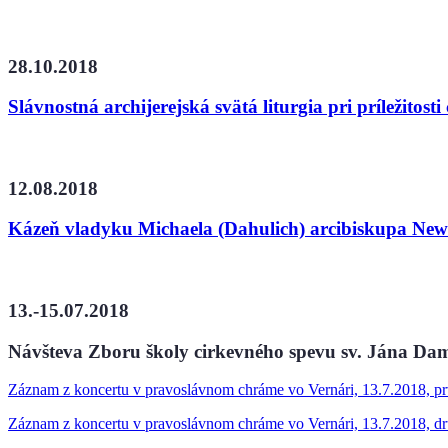
28.10.2018
Slávnostná archijerejská svätá liturgia pri príležitost
12.08.2018
Kázeň vladyku Michaela (Dahulich) arcibiskupa New Y
13.-15.07.2018
Návšteva Zboru školy cirkevného spevu sv. Jána D
Záznam z koncertu v pravoslávnom chráme vo Vernári, 13.7.2018, pr
Záznam z koncertu v pravoslávnom chráme vo Vernári, 13.7.2018, dr