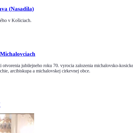
ava (Nasadila)
vého v Košiciach.
 Michalovciach
ti otvorenia jubilejneho roku 70. vyrocia zalozenia michalovsko-kosicke
ie, arcibiskupa a michalovskej cirkevnej obce.
J