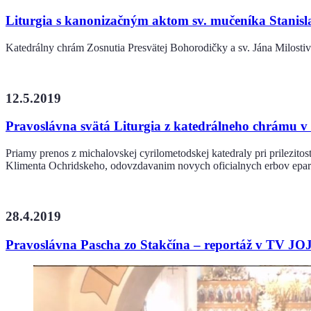
Liturgia s kanonizačným aktom sv. mučeníka Stanisl
Katedrálny chrám Zosnutia Presvätej Bohorodičky a sv. Jána Milosti
12.5.2019
Pravoslávna svätá Liturgia z katedrálneho chrámu v
Priamy prenos z michalovskej cyrilometodskej katedraly pri prilezitos
Klimenta Ochridskeho, odovzdavanim novych oficialnych erbov eparch
28.4.2019
Pravoslávna Pascha zo Stakčína – reportáž v TV JO