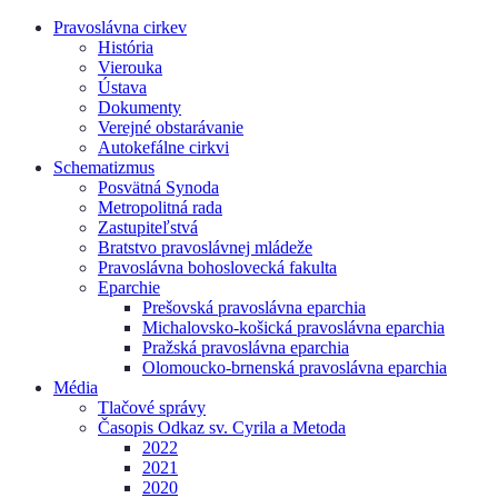
Pravoslávna cirkev
História
Vierouka
Ústava
Dokumenty
Verejné obstarávanie
Autokefálne cirkvi
Schematizmus
Posvätná Synoda
Metropolitná rada
Zastupiteľstvá
Bratstvo pravoslávnej mládeže
Pravoslávna bohoslovecká fakulta
Eparchie
Prešovská pravoslávna eparchia
Michalovsko-košická pravoslávna eparchia
Pražská pravoslávna eparchia
Olomoucko-brnenská pravoslávna eparchia
Média
Tlačové správy
Časopis Odkaz sv. Cyrila a Metoda
2022
2021
2020