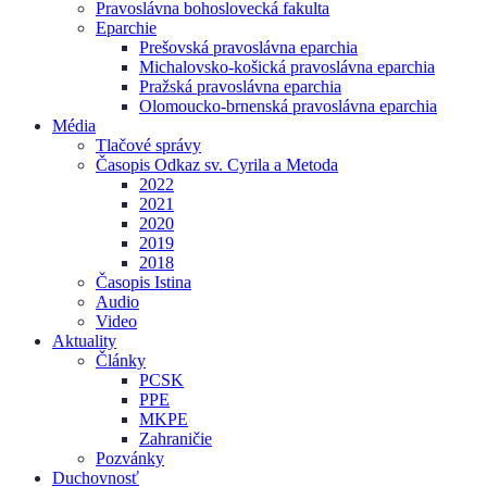
Pravoslávna bohoslovecká fakulta
Eparchie
Prešovská pravoslávna eparchia
Michalovsko-košická pravoslávna eparchia
Pražská pravoslávna eparchia
Olomoucko-brnenská pravoslávna eparchia
Média
Tlačové správy
Časopis Odkaz sv. Cyrila a Metoda
2022
2021
2020
2019
2018
Časopis Istina
Audio
Video
Aktuality
Články
PCSK
PPE
MKPE
Zahraničie
Pozvánky
Duchovnosť