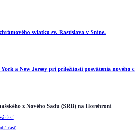
i chrámového sviatku sv. Rastislava
v Snine.
ork a New Jersey pri príležitosti posvätenia
nového c
amašského z Nového Sadu (SRB) na Horehroní
vá časť
uhá časť