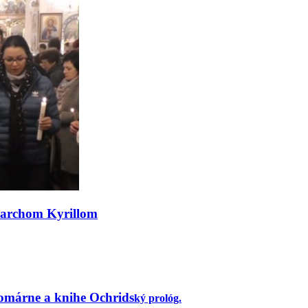
riarchom Kyrillom
omárne a knihe Ochrids
ký prológ.