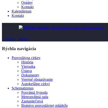
Orgány
Kontakt
Kalendárium
Kontakt
V
/
Domov
/
Média
/
Video
Rýchla navigácia
Pravoslávna cirkev
História
Vierouka
Ústava
Dokumenty
Verejné obstarávanie
Autokefálne cirkvi
Schematizmus
Posvätná Synoda
Metropolitná rada
Zastupiteľstvá
Bratstvo pravoslávnej mládeže