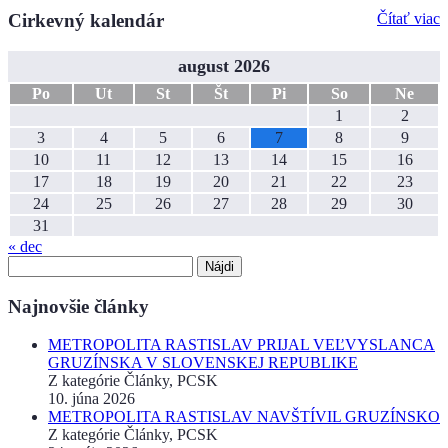
Cirkevný kalendár
Čítať viac
august 2026
Po
Ut
St
Št
Pi
So
Ne
1
2
3
4
5
6
7
8
9
10
11
12
13
14
15
16
17
18
19
20
21
22
23
24
25
26
27
28
29
30
31
« dec
Hľadať:
Najnovšie články
METROPOLITA RASTISLAV PRIJAL VEĽVYSLANCA
GRUZÍNSKA V SLOVENSKEJ REPUBLIKE
Z kategórie Články, PCSK
10. júna 2026
METROPOLITA RASTISLAV NAVŠTÍVIL GRUZÍNSKO
Z kategórie Články, PCSK