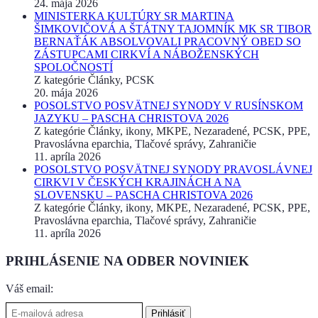
24. mája 2026
MINISTERKA KULTÚRY SR MARTINA
ŠIMKOVIČOVÁ A ŠTÁTNY TAJOMNÍK MK SR TIBOR
BERNAŤÁK ABSOLVOVALI PRACOVNÝ OBED SO
ZÁSTUPCAMI CIRKVÍ A NÁBOŽENSKÝCH
SPOLOČNOSTÍ
Z kategórie Články, PCSK
20. mája 2026
POSOLSTVO POSVÄTNEJ SYNODY V RUSÍNSKOM
JAZYKU – PASCHA CHRISTOVA 2026
Z kategórie Články, ikony, MKPE, Nezaradené, PCSK, PPE,
Pravoslávna eparchia, Tlačové správy, Zahraničie
11. apríla 2026
POSOLSTVO POSVÄTNEJ SYNODY PRAVOSLÁVNEJ
CIRKVI V ČESKÝCH KRAJINÁCH A NA
SLOVENSKU – PASCHA CHRISTOVA 2026
Z kategórie Články, ikony, MKPE, Nezaradené, PCSK, PPE,
Pravoslávna eparchia, Tlačové správy, Zahraničie
11. apríla 2026
PRIHLÁSENIE NA ODBER NOVINIEK
Váš email: