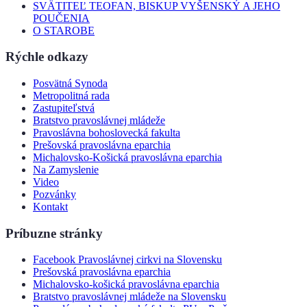
SVÄTITEĽ TEOFAN, BISKUP VYŠENSKÝ A JEHO
POUČENIA
O STAROBE
Rýchle odkazy
Posvätná Synoda
Metropolitná rada
Zastupiteľstvá
Bratstvo pravoslávnej mládeže
Pravoslávna bohoslovecká fakulta
Prešovská pravoslávna eparchia
Michalovsko-Košická pravoslávna eparchia
Na Zamyslenie
Video
Pozvánky
Kontakt
Príbuzne stránky
Facebook Pravoslávnej cirkvi na Slovensku
Prešovská pravoslávna eparchia
Michalovsko-košická pravoslávna eparchia
Bratstvo pravoslávnej mládeže na Slovensku