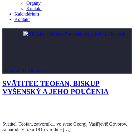
Orgány
Kontakt
Kalendárium
Kontakt
Všetky príspevky v kategórii:
Životy svätých
/
Domov
/
Duchovnosť
/
Životy svätých
SVÄTITEĽ TEOFAN, BISKUP
VYŠENSKÝ A JEHO POUČENIA
Svätiteľ Teofan, zatvornik1, vo svete Georgij Vasiľjevič Govorov,
sa narodil v roku 1815 v rodine […]