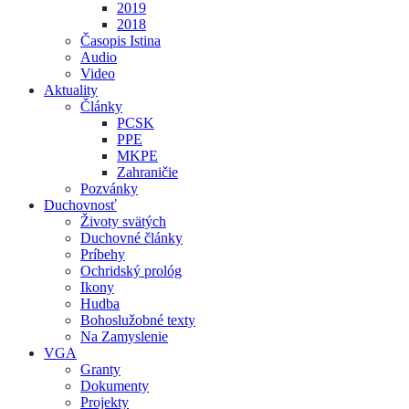
2019
2018
Časopis Istina
Audio
Video
Aktuality
Články
PCSK
PPE
MKPE
Zahraničie
Pozvánky
Duchovnosť
Životy svätých
Duchovné články
Príbehy
Ochridský prológ
Ikony
Hudba
Bohoslužobné texty
Na Zamyslenie
VGA
Granty
Dokumenty
Projekty