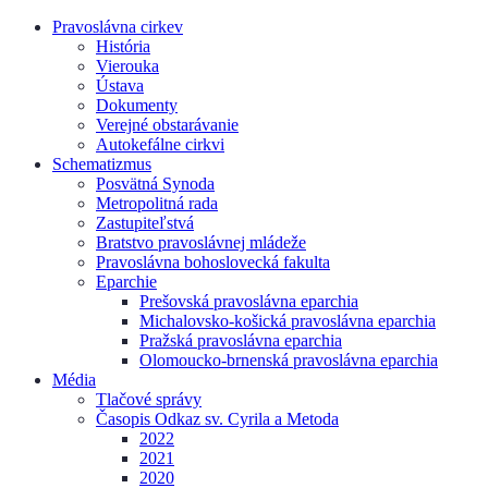
Pravoslávna cirkev
História
Vierouka
Ústava
Dokumenty
Verejné obstarávanie
Autokefálne cirkvi
Schematizmus
Posvätná Synoda
Metropolitná rada
Zastupiteľstvá
Bratstvo pravoslávnej mládeže
Pravoslávna bohoslovecká fakulta
Eparchie
Prešovská pravoslávna eparchia
Michalovsko-košická pravoslávna eparchia
Pražská pravoslávna eparchia
Olomoucko-brnenská pravoslávna eparchia
Média
Tlačové správy
Časopis Odkaz sv. Cyrila a Metoda
2022
2021
2020