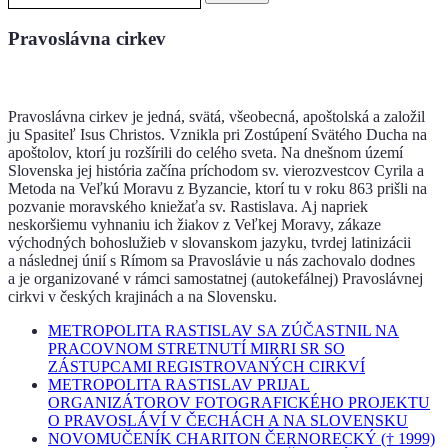
Pravoslávna cirkev
Pravoslávna cirkev je jedná, svätá, všeobecná, apoštolská a založil
ju Spasiteľ Isus Christos. Vznikla pri Zostúpení Svätého Ducha na
apoštolov, ktorí ju rozšírili do celého sveta. Na dnešnom území
Slovenska jej história začína príchodom sv. vierozvestcov Cyrila a
Metoda na Veľkú Moravu z Byzancie, ktorí tu v roku 863 prišli na
pozvanie moravského kniežaťa sv. Rastislava. Aj napriek
neskoršiemu vyhnaniu ich žiakov z Veľkej Moravy, zákaze
východných bohoslužieb v slovanskom jazyku, tvrdej latinizácii
a následnej únií s Rímom sa Pravoslávie u nás zachovalo dodnes
a je organizované v rámci samostatnej (autokefálnej) Pravoslávnej
cirkvi v českých krajinách a na Slovensku.
METROPOLITA RASTISLAV SA ZÚČASTNIL NA
PRACOVNOM STRETNUTÍ MIRRI SR SO
ZÁSTUPCAMI REGISTROVANÝCH CIRKVÍ
METROPOLITA RASTISLAV PRIJAL
ORGANIZÁTOROV FOTOGRAFICKÉHO PROJEKTU
O PRAVOSLÁVÍ V ČECHÁCH A NA SLOVENSKU
NOVOMUČENÍK CHARITON ČERNORECKÝ († 1999)