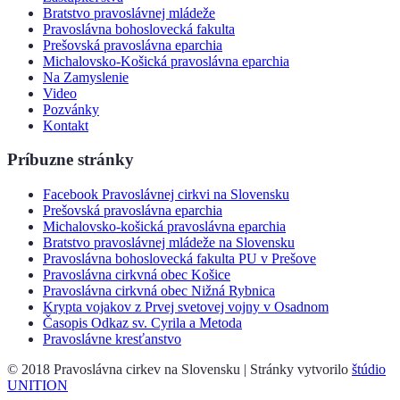
Bratstvo pravoslávnej mládeže
Pravoslávna bohoslovecká fakulta
Prešovská pravoslávna eparchia
Michalovsko-Košická pravoslávna eparchia
Na Zamyslenie
Video
Pozvánky
Kontakt
Príbuzne stránky
Facebook Pravoslávnej cirkvi na Slovensku
Prešovská pravoslávna eparchia
Michalovsko-košická pravoslávna eparchia
Bratstvo pravoslávnej mládeže na Slovensku
Pravoslávna bohoslovecká fakulta PU v Prešove
Pravoslávna cirkvná obec Košice
Pravoslávna cirkvná obec Nižná Rybnica
Krypta vojakov z Prvej svetovej vojny v Osadnom
Časopis Odkaz sv. Cyrila a Metoda
Pravoslávne kresťanstvo
© 2018 Pravoslávna cirkev na Slovensku | Stránky vytvorilo
štúdio
UNITION