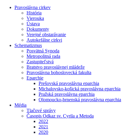
Pravoslávna cirkev
História
Vierouka
Ústava
Dokumenty
Verejné obstarávanie
Autokefálne cirkvi
Schematizmus
Posvätná Synoda
Metropolitná rada
Zastupiteľstvá
Bratstvo pravoslávnej mládeže
Pravoslávna bohoslovecká fakulta
Eparchie
Prešovská pravoslávna eparchia
Michalovsko-košická pravoslávna eparchia
Pražská pravoslávna eparchia
Olomoucko-brnenská pravoslávna eparchia
Média
Tlačové správy
Časopis Odkaz sv. Cyrila a Metoda
2022
2021
2020