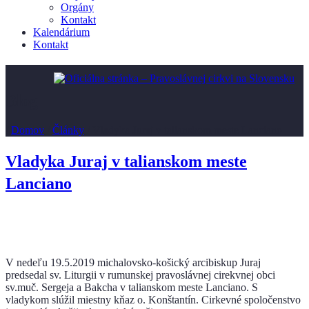
Orgány
Kontakt
Kalendárium
Kontakt
Blog
/
Domov
/
Články
/
Vladyka Juraj v talianskom meste Lanciano
Vladyka Juraj v talianskom meste
Lanciano
V nedeľu 19.5.2019 michalovsko-košický arcibiskup Juraj
predsedal sv. Liturgii v rumunskej pravoslávnej cirekvnej obci
sv.muč. Sergeja a Bakcha v talianskom meste Lanciano. S
vladykom slúžil miestny kňaz o. Konštantín. Cirkevné spoločenstvo