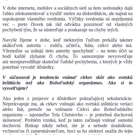
V dobe internetu, mobilov a sociálnych sietí sa tieto nedostatky dajú
ľahko zdokumentovať a využiť nielen na diskreditáciu, ale najmä na
uspokojenie vlastného svedomia. Výčitky svedomia sú nepríjemná
vec – preto človek tak rád odvádza pozornosť od vlastných
pochybení tým, že sa sústreďuje a poukazuje na chyby iných.
Navyše žijeme v dobe, keď niektorým ľuďom prekáža takmer
akákoľvek autorita – rodiča, učiteľa, štátu, cirkvi alebo iná.
Všemožne sa usilujú tieto autority spochybniť – na tento účel sa
hodí každé zlyhanie či chyba. To samozrejme nevysvetľuje
ani neospravedlňuje skutočné ľudské pochybenia, z ktorých je vždy
potrebné vyvodiť dôsledky.
V súčasnosti je tendencia vnímať cirkev skôr ako svetskú
inštitúciu než ako Bohoľudský organizmus. Ako si to
vysvetľujete?
Ako jeden z prejavov a dôsledkov pokračujúcej sekularizácie.
Neprekvapuje ma, ak cirkev vnímajú ako svetskú inštitúciu veriaci
alebo štát, pretože na vnímanie Cirkvi ako Bohoľudského
organizmu – tajomného Tela Christovho – je potrebná duchovná
skúsenosť. Problém vzniká, keď ju takto začínajú vnímať samotní
duchovní. Biskup nikdy nebol, nie je a nebude úradníkom,
vrchnosťou či zamestnávateľom, hoci sa ho niektorí snažia do tejto