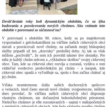
Deväťdesiate roky boli dynamickým obdobím, čo sa týka
budovania a posväcovania nových chrámov. Ako vnímate toto
obdobie v porovnaní so súčasnosťou?
V porovnaní s obdobím 90. rokov, kedy sa po majetkovom
vysporiadaní s gréckokatolíkmi na väčšine našich cirkevných obcí
stavali a posväcovali nové chrámy, na začiatok mojej biskupskej
služby pripadli už len „dozvuky“ predošlej doby. Aj tak sa však
môžem „pochváliť“, že som ich posvätil takmer dve desiatky. Pre
mňa je každý chrám srdcom a „výkladnou skriňou“ svojej cirkevnej
obce. Tam, kde sa cirkevná obec rozvíja a rozrastá, vydáva o tom
viditeľné svedectvo predovšetkým jej chrám – a naopak, kde
cirkevná obec upadá a vyľudňuje sa, spolu s ňou začína chátrať aj
jej chrám.
Vďaka nesmiernemu úsiliu našich duchovných správcov
a veriacich, ktorí často stavali nové chrámy svojpomocne, môžem
dnes povedať, že väčšina našich cirkevných obcí disponuje
vlastným chrámom, nie dočasnými bohoslužobnými priestormi.
Niekoľko chrámov je ešte rozostavaných – najmä v málopočetných
a misijných cirkevných obciach, kde bola výstavba nového chrámu