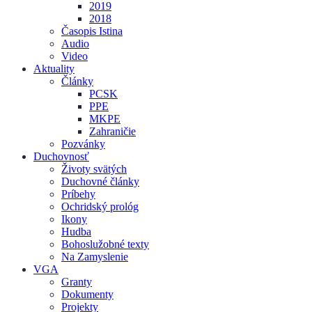
2019
2018
Časopis Istina
Audio
Video
Aktuality
Články
PCSK
PPE
MKPE
Zahraničie
Pozvánky
Duchovnosť
Životy svätých
Duchovné články
Príbehy
Ochridský prológ
Ikony
Hudba
Bohoslužobné texty
Na Zamyslenie
VGA
Granty
Dokumenty
Projekty