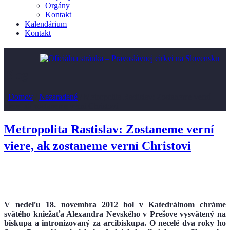
Orgány
Kontakt
Kalendárium
Kontakt
Blog
/
Domov
/
Nezaradené
/
Metropolita Rastislav: Zostaneme verní
viere, ak zostaneme verní Christovi
Metropolita Rastislav: Zostaneme verní
viere, ak zostaneme verní Christovi
V nedeľu 18. novembra 2012 bol v Katedrálnom chráme
svätého kniežaťa Alexandra Nevského v Prešove vysvätený na
biskupa a intronizovaný za arcibiskupa. O necelé dva roky ho