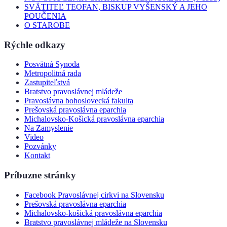
SVÄTITEĽ TEOFAN, BISKUP VYŠENSKÝ A JEHO
POUČENIA
O STAROBE
Rýchle odkazy
Posvätná Synoda
Metropolitná rada
Zastupiteľstvá
Bratstvo pravoslávnej mládeže
Pravoslávna bohoslovecká fakulta
Prešovská pravoslávna eparchia
Michalovsko-Košická pravoslávna eparchia
Na Zamyslenie
Video
Pozvánky
Kontakt
Príbuzne stránky
Facebook Pravoslávnej cirkvi na Slovensku
Prešovská pravoslávna eparchia
Michalovsko-košická pravoslávna eparchia
Bratstvo pravoslávnej mládeže na Slovensku