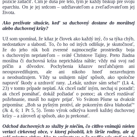
pozície zatlačiť. Čím je duša pre telo, tým je každý biskup pre svoju
eparchiu. On je jej srdcom – udržiavateľom a zveľaďovateľom jej
života.
Ako prežívate situácie, keď sa duchovný dostane do morálnej
alebo duchovnej krízy?
Už som spomínal, že kňaz je človek ako každý iný, čo sa týka chýb,
nedostatkov a slabostí. To, čo ho od iných odlišuje, je skutočnosť,
že do jeho rúk boli zverené najmocnejšie prostriedky boja
s duchovným nepriateľom – sväté Christove Tajiny. Preto žiadna
morálna či duchovná kríza neprichádza náhle; vždy má svoj rad
príčin a dôvodov. Pochybenia kňazov nezľahčujem ani
neospravedlňujem, ale ani nikoho hneď nezavrhujem
a neodsudzujem. Vždy sa usilujem nájsť spôsob, ako spoločne
napraviť škody a uzdraviť rany. „Lekár, uzdrav sám seba!“ (Lk 4,
23) v tomto prípade neplatí. Ak chceš radiť iným, nechaj si poradiť;
ak chceš pomáhať, dokáž požiadať o pomoc; ak chceš rozdávať
požehnanie, musíš ho najprv prijať. Vo Svätom Písme sa dvakrát
pripomína: „Boh sa pyšným protiví, ale pokorným dáva blahodať“
(Jk 4, 6; 1 Pt 5, 5). Tento výrok odkrýva koreň každej duchovnej
krízy – a zároveň aj spôsob, ako ju prekonať.
Odchod duchovných zo služby je niečím, čo citlivo vnímajú nielen
veriaci cirkevnej obce, v ktorej pôsobili, ich širšie rodiny, ale aj