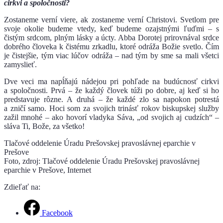
cirkvi a spoločnosti?
Zostaneme verní viere, ak zostaneme verní Christovi. Svetlom pre
svoje okolie budeme vtedy, keď budeme ozajstnými ľuďmi – s
čistým srdcom, plným lásky a úcty. Abba Dorotej prirovnával srdce
dobrého človeka k čistému zrkadlu, ktoré odráža Božie svetlo. Čím
je čistejšie, tým viac lúčov odráža – nad tým by sme sa mali všetci
zamyslieť.
Dve veci ma napĺňajú nádejou pri pohľade na budúcnosť cirkvi
a spoločnosti. Prvá – že každý človek túži po dobre, aj keď si ho
predstavuje rôzne. A druhá – že každé zlo sa napokon potrestá
a zničí samo. Hoci som za svojich trinásť rokov biskupskej služby
zažil mnohé – ako hovorí vladyka Sáva, „od svojich aj cudzích“ –
sláva Ti, Bože, za všetko!
Tlačové oddelenie Úradu Prešovskej pravoslávnej eparchie v
Prešove
Foto, zdroj: Tlačové oddelenie Úradu Prešovskej pravoslávnej
eparchie v Prešove, Internet
Zdieľať na:
Facebook