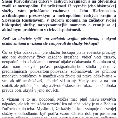
Snem Pravoslávnej cirkvi v českých krajinách a na Slovensku
zvolil za metropolitu. Pri príležitosti 13. výročia jeho biskupskej
služby vám prinášame rozhovor s Jeho Blaženosťou,
arcibiskupom prešovským a metropolitom českých krajín a
Slovenska Rastislavom, v ktorom spomína na začiatky svojej
biskupskej služby, najvýznamnejšie momenty a venuje sa aj
aktuálnym problémom v cirkvi i spoločnosti.
Keď sa obzriete späť na začiatok svojho pôsobenia, s akými
očakávaniami a víziami ste vstupovali do služby biskupa?
Čo sa týka očakávaní, pre službu biskupa platia rovnaké princípy
ako pre duchovný život každého kresťana: vidieť veci triezvo,
neupadnúť do sebaklamu a nemať nijaké očakávania. Spomínam si,
ako nám kedysi počas postgraduálneho štúdia jeden z
prednášajúcich položartom-polovážne zdôrazňoval, že príčinou
mnohých problémov v manželskom živote sú práve očakávania –
vraj ak nič neočakávaš, nebudeš sklamaný. Vtedy sme sa na tom
smiali, ale pribúdajúce roky a životné skúsenosti ukázali, aká hlboká
pravda bola ukrytá v jeho slovách.
S víziami je to asi podobné. Môžeš mať plnú hlavu skvelých
nápadov, ale ich realizácia nezávisí len od teba: vždy je to o Bohu a
ľuďoch okolo teba. Myslím si, že každý biskup vstupuje do svojej
služby s odhodlaním byť podľa vzoru Christa dobrým pastierom