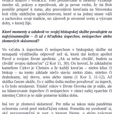
svojich kňazov i veriacich. Toto predsavzatie si niekedy vyžaduje
mnoho síl, pokory a trpezlivosti, ale ja pevne verím, že mi Boh
pomôže prispieť k tomu, aby pravoslávni kresťania na Slovensku
boli vždy súdržným spoločenstvom, ktoré si na jednej strane váži
a zachováva svoje tradície, no zároveň je otvorené svetu a výzvam
doby, v ktorej žije.
Ktoré momenty a udalosti vo svojej biskupskej službe považujete za
najvýznamnejšie – či už z hľadiska úspechov, neúspechov alebo
zlomových skúseností?
Vo vzťahu k úspechom či neúspechom v biskupskej službe mi
nenapadá výstižnejšia odpoveď než tá, ktorú dal kedysi apoštol
Pavol o svojom živote apoštola: „Ak sa treba chváliť, budem sa
chváliť svojou slabosťou“ (2 Kor 11, 30). On hovorí, že základným
kameňom Cirkvi je Christos a že každý kresťan – nielen kňaz či
biskup – na tomto základe niečo stavia: niekto zlato, striebro či
drahokamy, iný drevo, seno alebo slamu (1 Kor 3, 11-12). Až
skúška časom ukáže, čo z nášho úsilia možno považovať za úspech,
a čo bolo nezdarom. Trinásť rokov v živote človeka nie je málo, ale
na bilancovanie úspechov či neúspechov v rámci našej eparchie či
miestnej Cirkvi je to stále pomerne krátka doba.
Iná vec je zlomová skúsenosť. Pre mňa sa takou stala pandémia
ochorenia covid pred niekoľkými rokmi. Pomohla mi uvedomiť si,
aký nevyspytateľný je svet, v ktorom žijeme, a akým vzácnym