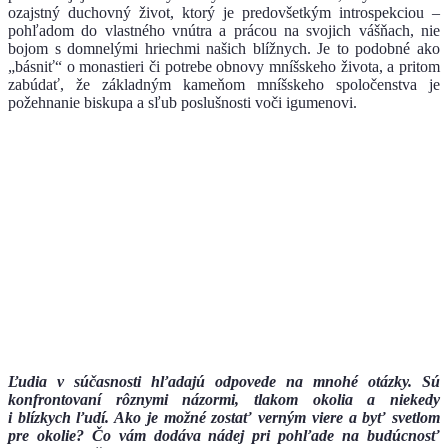
ozajstný duchovný život, ktorý je predovšetkým introspekciou –
pohľadom do vlastného vnútra a prácou na svojich vášňach, nie
bojom s domnelými hriechmi našich blížnych. Je to podobné ako
„básniť“ o monastieri či potrebe obnovy mníšskeho života, a pritom
zabúdať, že základným kameňom mníšskeho spoločenstva je
požehnanie biskupa a sľub poslušnosti voči igumenovi.
Ľudia v súčasnosti hľadajú odpovede na mnohé otázky. Sú
konfrontovaní rôznymi názormi, tlakom okolia a niekedy
i blízkych ľudí. Ako je možné zostať verným viere a byť svetlom
pre okolie? Čo vám dodáva nádej pri pohľade na budúcnosť