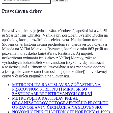
Pravoslávna cirkev
Pravoslávna cirkev je jedná, svätá, všeobecná, apoštolská a založil
ju Spasiteľ Isus Christos. Vznikla pri Zostúpení Svätého Ducha na
apoštolov, ktorí ju rozšírili do celého sveta. Na dnešnom území
Slovenska jej história začína príchodom sv. vierozvestcov Cyrila a
Metoda na Veľkú Moravu z Byzancie, ktorí tu v roku 863 prišli na
pozvanie moravského kniežaťa sv. Rastislava. Aj napriek
neskoršiemu vyhnaniu ich žiakov z Veľkej Moravy, zákaze
východných bohoslužieb v slovanskom jazyku, tvrdej latinizácii
a následnej únií s Rímom sa Pravoslávie u nás zachovalo dodnes
a je organizované v rámci samostatnej (autokefálnej) Pravoslávnej
cirkvi v českých krajinách a na Slovensku.
METROPOLITA RASTISLAV SA ZÚČASTNIL NA
PRACOVNOM STRETNUTÍ MIRRI SR SO
ZÁSTUPCAMI REGISTROVANÝCH CIRKVÍ
METROPOLITA RASTISLAV PRIJAL
ORGANIZÁTOROV FOTOGRAFICKÉHO PROJEKTU
O PRAVOSLÁVÍ V ČECHÁCH A NA SLOVENSKU
NOVOMUČENÍK CHARITON ČERNORECKÝ († 1999)