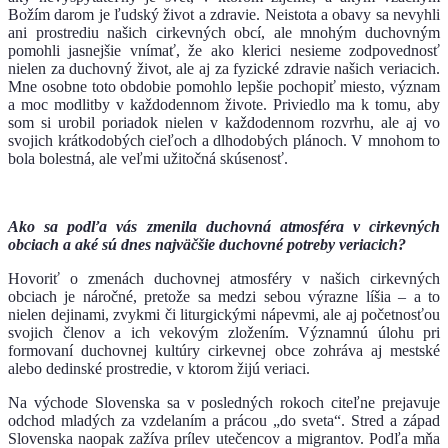
Božím darom je ľudský život a zdravie. Neistota a obavy sa nevyhli
ani prostrediu našich cirkevných obcí, ale mnohým duchovným
pomohli jasnejšie vnímať, že ako klerici nesieme zodpovednosť
nielen za duchovný život, ale aj za fyzické zdravie našich veriacich.
Mne osobne toto obdobie pomohlo lepšie pochopiť miesto, význam
a moc modlitby v každodennom živote. Priviedlo ma k tomu, aby
som si urobil poriadok nielen v každodennom rozvrhu, ale aj vo
svojich krátkodobých cieľoch a dlhodobých plánoch. V mnohom to
bola bolestná, ale veľmi užitočná skúsenosť.
Ako sa podľa vás zmenila duchovná atmosféra v cirkevných
obciach a aké sú dnes najväčšie duchovné potreby veriacich?
Hovoriť o zmenách duchovnej atmosféry v našich cirkevných
obciach je náročné, pretože sa medzi sebou výrazne líšia – a to
nielen dejinami, zvykmi či liturgickými nápevmi, ale aj početnosťou
svojich členov a ich vekovým zložením. Významnú úlohu pri
formovaní duchovnej kultúry cirkevnej obce zohráva aj mestské
alebo dedinské prostredie, v ktorom žijú veriaci.
Na východe Slovenska sa v posledných rokoch citeľne prejavuje
odchod mladých za vzdelaním a prácou „do sveta“. Stred a západ
Slovenska naopak zažíva prílev utečencov a migrantov. Podľa mňa