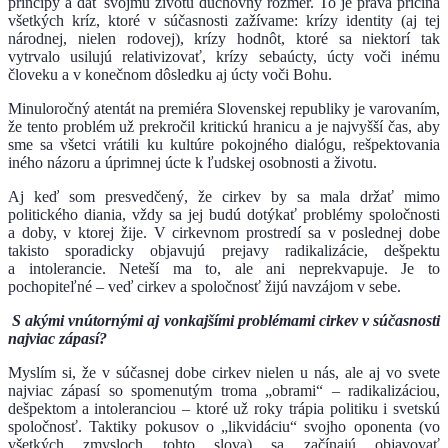
princípy a dať svojmu životu duchovný rozmer. To je pravá príčina
všetkých kríz, ktoré v súčasnosti zažívame: krízy identity (aj tej
národnej, nielen rodovej), krízy hodnôt, ktoré sa niektorí tak
vytrvalo usilujú relativizovať, krízy sebaúcty, úcty voči inému
človeku a v konečnom dôsledku aj úcty voči Bohu.
Minuloročný atentát na premiéra Slovenskej republiky je varovaním,
že tento problém už prekročil kritickú hranicu a je najvyšší čas, aby
sme sa všetci vrátili ku kultúre pokojného dialógu, rešpektovania
iného názoru a úprimnej úcte k ľudskej osobnosti a životu.
Aj keď som presvedčený, že cirkev by sa mala držať mimo
politického diania, vždy sa jej budú dotýkať problémy spoločnosti
a doby, v ktorej žije. V cirkevnom prostredí sa v poslednej dobe
takisto sporadicky objavujú prejavy radikalizácie, dešpektu
a intolerancie. Neteší ma to, ale ani neprekvapuje. Je to
pochopiteľné – veď cirkev a spoločnosť žijú navzájom v sebe.
S akými vnútornými aj vonkajšími problémami cirkev v súčasnosti
najviac zápasí?
Myslím si, že v súčasnej dobe cirkev nielen u nás, ale aj vo svete
najviac zápasí so spomenutým troma „obrami“ – radikalizáciou,
dešpektom a intoleranciou – ktoré už roky trápia politiku i svetskú
spoločnosť. Taktiky pokusov o „likvidáciu“ svojho oponenta (vo
všetkých zmysloch tohto slova) sa začínajú objavovať