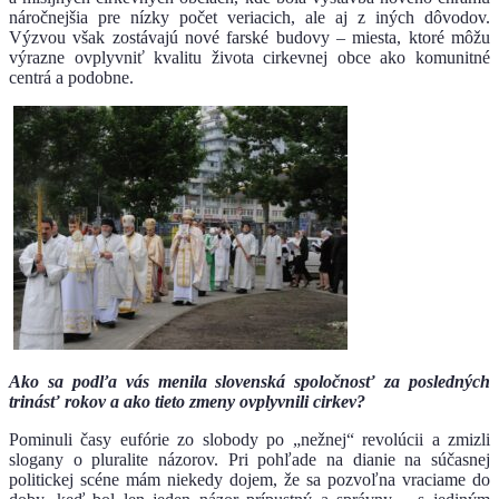
náročnejšia pre nízky počet veriacich, ale aj z iných dôvodov.
Výzvou však zostávajú nové farské budovy – miesta, ktoré môžu
výrazne ovplyvniť kvalitu života cirkevnej obce ako komunitné
centrá a podobne.
Ako sa podľa vás menila slovenská spoločnosť za posledných
trinásť rokov a ako tieto zmeny ovplyvnili cirkev?
Pominuli časy eufórie zo slobody po „nežnej“ revolúcii a zmizli
slogany o pluralite názorov. Pri pohľade na dianie na súčasnej
politickej scéne mám niekedy dojem, že sa pozvoľna vraciame do