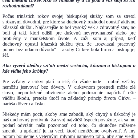
celá miestna cirkev. Ako to vnímate vy a čo podľa vás stojí za ich
rozhodnutiami?
Počas trinástich rokov svojej biskupskej služby som sa stretol
s rôznymi dôvodmi, pre ktoré sa duchovný rozhodol opustiť aktívnu
kňazskú službu. Najčastejšie to bol vysoký vek a zdravotný stav, no
boli aj takí, ktorí odišli pre duševnú nevyrovnanosť alebo pre
problémy v manželskom živote. A zažil som aj prípad, keď
duchovný opustil kňazskú službu tým, že „rozviazal pracovný
pomer bez udania dôvodu“ – akoby Cirkev bola firma a biskup jej
šéf.
Ako vyzerá ideálny vzťah medzi veriacim, kňazom a biskupom a
kde vidíte jeho štrbiny?
Pre vzťahy v cirkvi platí to isté, čo všade inde – dobré vzťahy
nemôžu jestvovať bez dôvery. V cirkevnom prostredí môže zlé
slovo, nepodložené obvinenie alebo podozrenie napáchať ešte
väčšiu škodu, pretože útočí na základný princíp života Cirkvi –
narúša dôveru a lásku.
Niekedy mám pocit, akoby sme zabudli, aký chytrý a úskočný je
náš duchovný protivník. Za svoj najväčší úspech považuje, ak sa mu
podarí odvrátiť našu pozornosť od toho, čo skutočne môžeme
zmeniť, a upriamiť ju na veci, ktoré nemôžeme ovplyvniť. A my
potom bojujeme s veternými mlynmi namiesto toho, aby sme viedli