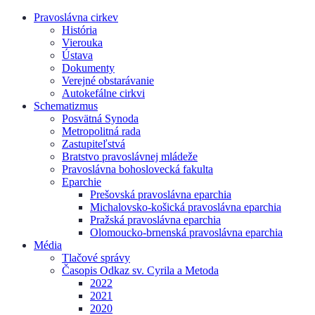
Pravoslávna cirkev
História
Vierouka
Ústava
Dokumenty
Verejné obstarávanie
Autokefálne cirkvi
Schematizmus
Posvätná Synoda
Metropolitná rada
Zastupiteľstvá
Bratstvo pravoslávnej mládeže
Pravoslávna bohoslovecká fakulta
Eparchie
Prešovská pravoslávna eparchia
Michalovsko-košická pravoslávna eparchia
Pražská pravoslávna eparchia
Olomoucko-brnenská pravoslávna eparchia
Média
Tlačové správy
Časopis Odkaz sv. Cyrila a Metoda
2022
2021
2020