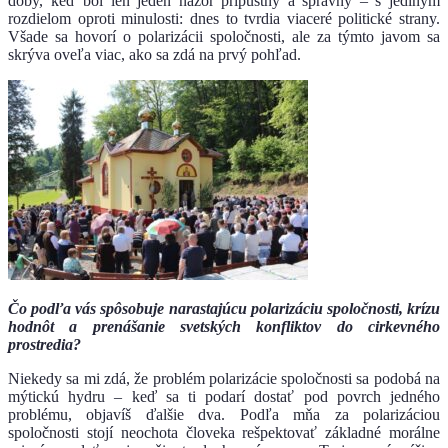
doby, keď bol len jeden názor prípustný a správny – s jediným
rozdielom oproti minulosti: dnes to tvrdia viaceré politické strany.
Všade sa hovorí o polarizácii spoločnosti, ale za týmto javom sa
skrýva oveľa viac, ako sa zdá na prvý pohľad.
Čo podľa vás spôsobuje narastajúcu polarizáciu spoločnosti, krízu
hodnôt a prenášanie svetských konfliktov do cirkevného
prostredia?
Niekedy sa mi zdá, že problém polarizácie spoločnosti sa podobá na
mýtickú hydru – keď sa ti podarí dostať pod povrch jedného
problému, objavíš ďalšie dva. Podľa mňa za polarizáciou
spoločnosti stojí neochota človeka rešpektovať základné morálne