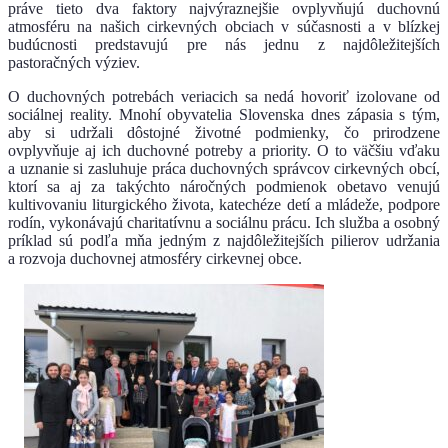
práve tieto dva faktory najvýraznejšie ovplyvňujú duchovnú
atmosféru na našich cirkevných obciach v súčasnosti a v blízkej
budúcnosti predstavujú pre nás jednu z najdôležitejších
pastoračných výziev.
O duchovných potrebách veriacich sa nedá hovoriť izolovane od
sociálnej reality. Mnohí obyvatelia Slovenska dnes zápasia s tým,
aby si udržali dôstojné životné podmienky, čo prirodzene
ovplyvňuje aj ich duchovné potreby a priority. O to väčšiu vďaku
a uznanie si zasluhuje práca duchovných správcov cirkevných obcí,
ktorí sa aj za takýchto náročných podmienok obetavo venujú
kultivovaniu liturgického života, katechéze detí a mládeže, podpore
rodín, vykonávajú charitatívnu a sociálnu prácu. Ich služba a osobný
príklad sú podľa mňa jedným z najdôležitejších pilierov udržania
a rozvoja duchovnej atmosféry cirkevnej obce.