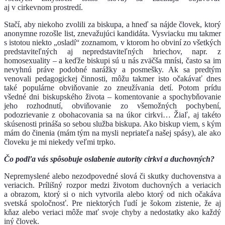
aj v cirkevnom prostredí.
Stačí, aby niekoho zvolili za biskupa, a hneď sa nájde človek, ktorý
anonymne rozošle list, znevažujúci kandidáta. Vysviacku mu takmer
s istotou niekto „osladí“ zoznamom, v ktorom ho obviní zo všetkých
predstaviteľných aj nepredstaviteľných hriechov, napr. z
homosexuality – a keďže biskupi sú u nás zväčša mnísi, často sa im
nevyhnú práve podobné narážky a posmešky. Ak sa predtým
venovali pedagogickej činnosti, môžu takmer isto očakávať dnes
také populárne obviňovanie zo zneužívania detí. Potom prídu
všedné dni biskupského života – komentovanie a spochybňovanie
jeho rozhodnutí, obviňovanie zo všemožných pochybení,
podozrievanie z obohacovania sa na úkor cirkvi… Žiaľ, aj takéto
skúsenosti prináša so sebou služba biskupa. Ako biskup viem, s kým
mám do činenia (mám tým na mysli nepriateľa našej spásy), ale ako
človeku je mi niekedy veľmi trpko.
Čo podľa vás spôsobuje oslabenie autority cirkvi a duchovných?
Nepremyslené alebo nezodpovedné slová či skutky duchovenstva a
veriacich. Prílišný rozpor medzi životom duchovných a veriacich
a obrazom, ktorý si o nich vytvorila alebo ktorý od nich očakáva
svetská spoločnosť. Pre niektorých ľudí je šokom zistenie, že aj
kňaz alebo veriaci môže mať svoje chyby a nedostatky ako každý
iný človek.