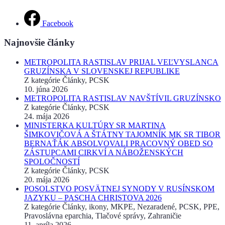
Facebook
Najnovšie články
METROPOLITA RASTISLAV PRIJAL VEĽVYSLANCA
GRUZÍNSKA V SLOVENSKEJ REPUBLIKE
Z kategórie Články, PCSK
10. júna 2026
METROPOLITA RASTISLAV NAVŠTÍVIL GRUZÍNSKO
Z kategórie Články, PCSK
24. mája 2026
MINISTERKA KULTÚRY SR MARTINA
ŠIMKOVIČOVÁ A ŠTÁTNY TAJOMNÍK MK SR TIBOR
BERNAŤÁK ABSOLVOVALI PRACOVNÝ OBED SO
ZÁSTUPCAMI CIRKVÍ A NÁBOŽENSKÝCH
SPOLOČNOSTÍ
Z kategórie Články, PCSK
20. mája 2026
POSOLSTVO POSVÄTNEJ SYNODY V RUSÍNSKOM
JAZYKU – PASCHA CHRISTOVA 2026
Z kategórie Články, ikony, MKPE, Nezaradené, PCSK, PPE,
Pravoslávna eparchia, Tlačové správy, Zahraničie
11. apríla 2026