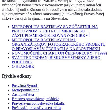
neskoršiemu vyhnaniu ich žiakov z Veľkej Moravy, zákaze
východných bohoslužieb v slovanskom jazyku, tvrdej latinizácii
a následnej únií s Rímom sa Pravoslávie u nás zachovalo dodnes
a je organizované v rámci samostatnej (autokefálnej) Pravoslávnej
cirkvi v českých krajinách a na Slovensku.
METROPOLITA RASTISLAV SA ZÚČASTNIL NA
PRACOVNOM STRETNUTÍ MIRRI SR SO
ZÁSTUPCAMI REGISTROVANÝCH CIRKVÍ
METROPOLITA RASTISLAV PRIJAL
ORGANIZÁTOROV FOTOGRAFICKÉHO PROJEKTU
O PRAVOSLÁVÍ V ČECHÁCH A NA SLOVENSKU
NOVOMUČENÍK CHARITON ČERNORECKÝ († 1999)
SVÄTITEĽ TEOFAN, BISKUP VYŠENSKÝ A JEHO
POUČENIA
O STAROBE
Rýchle odkazy
Posvätná Synoda
Metropolitná rada
Zastupiteľstvá
Bratstvo pravoslávnej mládeže
Pravoslávna bohoslovecká fakulta
Prešovská pravoslávna eparchia