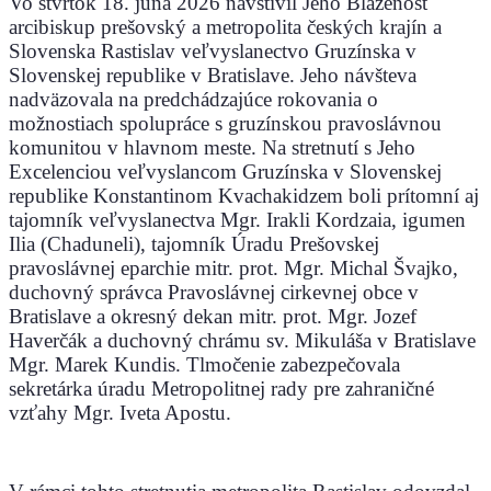
Vo štvrtok 18. júna 2026 navštívil Jeho Blaženosť
arcibiskup prešovský a metropolita českých krajín a
Slovenska Rastislav veľvyslanectvo Gruzínska v
Slovenskej republike v Bratislave. Jeho návšteva
nadväzovala na predchádzajúce rokovania o
možnostiach spolupráce s gruzínskou pravoslávnou
komunitou v hlavnom meste. Na stretnutí s Jeho
Excelenciou veľvyslancom Gruzínska v Slovenskej
republike Konstantinom Kvachakidzem boli prítomní aj
tajomník veľvyslanectva Mgr. Irakli Kordzaia, igumen
Ilia (Chaduneli), tajomník Úradu Prešovskej
pravoslávnej eparchie mitr. prot. Mgr. Michal Švajko,
duchovný správca Pravoslávnej cirkevnej obce v
Bratislave a okresný dekan mitr. prot. Mgr. Jozef
Haverčák a duchovný chrámu sv. Mikuláša v Bratislave
Mgr. Marek Kundis. Tlmočenie zabezpečovala
sekretárka úradu Metropolitnej rady pre zahraničné
vzťahy Mgr. Iveta Apostu.