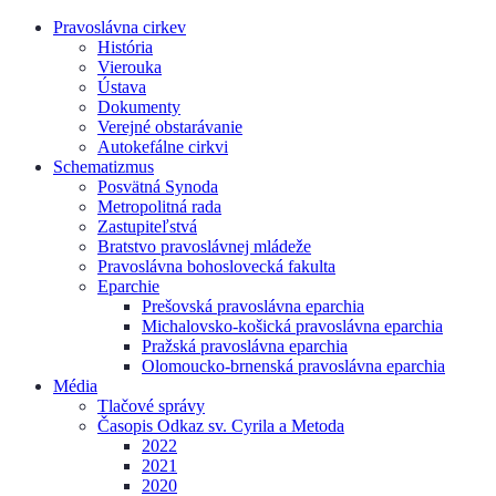
Pravoslávna cirkev
História
Vierouka
Ústava
Dokumenty
Verejné obstarávanie
Autokefálne cirkvi
Schematizmus
Posvätná Synoda
Metropolitná rada
Zastupiteľstvá
Bratstvo pravoslávnej mládeže
Pravoslávna bohoslovecká fakulta
Eparchie
Prešovská pravoslávna eparchia
Michalovsko-košická pravoslávna eparchia
Pražská pravoslávna eparchia
Olomoucko-brnenská pravoslávna eparchia
Média
Tlačové správy
Časopis Odkaz sv. Cyrila a Metoda
2022
2021
2020