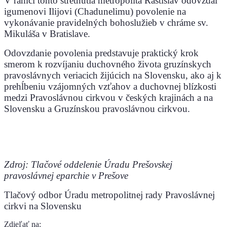
V rámci tohto stretnutia metropolita Rastislav odovzdal
igumenovi Ilijovi (Chadunelimu) povolenie na
vykonávanie pravidelných bohoslužieb v chráme sv.
Mikuláša v Bratislave.
Odovzdanie povolenia predstavuje praktický krok
smerom k rozvíjaniu duchovného života gruzínskych
pravoslávnych veriacich žijúcich na Slovensku, ako aj k
prehĺbeniu vzájomných vzťahov a duchovnej blízkosti
medzi Pravoslávnou cirkvou v českých krajinách a na
Slovensku a Gruzínskou pravoslávnou cirkvou.
Zdroj: Tlačové oddelenie Úradu Prešovskej
pravoslávnej eparchie v Prešove
Tlačový odbor Úradu metropolitnej rady Pravoslávnej
cirkvi na Slovensku
Zdieľať na: