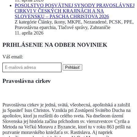
POSOLSTVO POSVÄTNEJ SYNODY PRAVOSLÁVNEJ
CIRKVI V ČESKÝCH KRAJINÁCH A NA
SLOVENSKU – PASCHA CHRISTOVA 2026
Z kategórie Články, ikony, MKPE, Nezaradené, PCSK, PPE,
Pravoslávna eparchia, Tlačové správy, Zahraničie
11. apríla 2026
PRIHLÁSENIE NA ODBER NOVINIEK
Váš email:
Pravoslávna cirkev
Pravoslávna cirkev je jedná, svätá, všeobecná, apoštolská a založil
ju Spasiteľ Isus Christos. Vznikla pri Zostúpení Svätého Ducha na
apoštolov, ktorí ju rozšírili do celého sveta. Na dnešnom území
Slovenska jej história začína príchodom sv. vierozvestcov Cyrila a
Metoda na Veľkú Moravu z Byzancie, ktorí tu v roku 863 prišli na
pozvanie moravského kniežaťa sv. Rastislava. Aj napriek