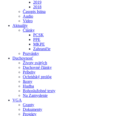
2019
2018
Časopis Istina
Audio
Video
Aktuality
Články
PCSK
PPE
MKPE
Zahraničie
Pozvánky
Duchovnosť
Životy svätých
Duchovné články
Príbehy
Ochridský prológ
Ikony
Hudba
Bohoslužobné texty
Na Zamyslenie
VGA
Granty
Dokumenty
Projekty