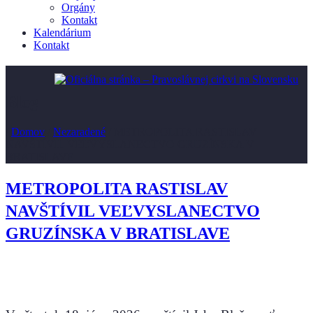
Orgány
Kontakt
Kalendárium
Kontakt
Blog
/
Domov
/
Nezaradené
/
METROPOLITA RASTISLAV
NAVŠTÍVIL VEĽVYSLANECTVO GRUZÍNSKA V
BRATISLAVE
METROPOLITA RASTISLAV
NAVŠTÍVIL VEĽVYSLANECTVO
GRUZÍNSKA V BRATISLAVE