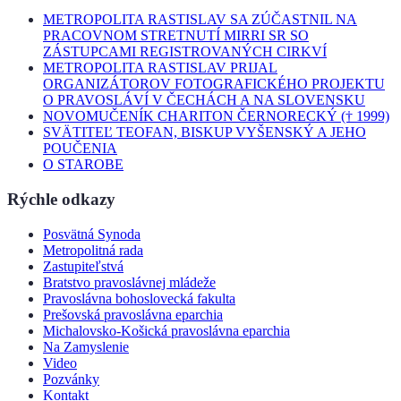
METROPOLITA RASTISLAV SA ZÚČASTNIL NA
PRACOVNOM STRETNUTÍ MIRRI SR SO
ZÁSTUPCAMI REGISTROVANÝCH CIRKVÍ
METROPOLITA RASTISLAV PRIJAL
ORGANIZÁTOROV FOTOGRAFICKÉHO PROJEKTU
O PRAVOSLÁVÍ V ČECHÁCH A NA SLOVENSKU
NOVOMUČENÍK CHARITON ČERNORECKÝ († 1999)
SVÄTITEĽ TEOFAN, BISKUP VYŠENSKÝ A JEHO
POUČENIA
O STAROBE
Rýchle odkazy
Posvätná Synoda
Metropolitná rada
Zastupiteľstvá
Bratstvo pravoslávnej mládeže
Pravoslávna bohoslovecká fakulta
Prešovská pravoslávna eparchia
Michalovsko-Košická pravoslávna eparchia
Na Zamyslenie
Video
Pozvánky
Kontakt