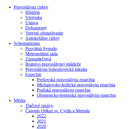
Pravoslávna cirkev
História
Vierouka
Ústava
Dokumenty
Verejné obstarávanie
Autokefálne cirkvi
Schematizmus
Posvätná Synoda
Metropolitná rada
Zastupiteľstvá
Bratstvo pravoslávnej mládeže
Pravoslávna bohoslovecká fakulta
Eparchie
Prešovská pravoslávna eparchia
Michalovsko-košická pravoslávna eparchia
Pražská pravoslávna eparchia
Olomoucko-brnenská pravoslávna eparchia
Média
Tlačové správy
Časopis Odkaz sv. Cyrila a Metoda
2022
2021
2020