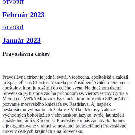
OTVORIŤ
Február 2023
OTVORIŤ
Január 2023
Pravoslávna cirkev
Pravoslávna cirkev je jedná, svätá, všeobecná, apoštolská a založil
ju Spasiteľ Isus Christos. Vznikla pri Zostúpení Svätého Ducha na
apoštolov, ktorí ju rozšírili do celého sveta. Na dnešnom území
Slovenska jej história začína príchodom sv. vierozvestcov Cyrila a
Metoda na Veľkú Moravu z Byzancie, ktorí tu v roku 863 prišli na
pozvanie moravského kniežaťa sv. Rastislava. Aj napriek
neskoršiemu vyhnaniu ich žiakov z Veľkej Moravy, zákaze
východných bohoslužieb v slovanskom jazyku, tvrdej latinizácii
a následnej únií s Rímom sa Pravoslávie u nás zachovalo dodnes
a je organizované v rámci samostatnej (autokefálnej) Pravoslávnej
cirkvi v českých krajinách a na Slovensku.