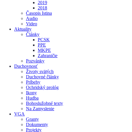
2019
2018
Časopis Istina
Audio
Video
Aktuality
Články
PCSK
PPE
MKPE
Zahraničie
Pozvánky
Duchovnosť
Životy svätých
Duchovné články
Príbehy
Ochridský prológ
Ikony
Hudba
Bohoslužobné texty
Na Zamyslenie
VGA
Granty
Dokumenty
Projekty