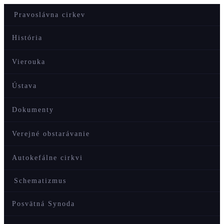
Pravoslávna cirkev
História
Vierouka
Ústava
Dokumenty
Verejné obstarávanie
Autokefálne cirkvi
Schematizmus
Posvätná Synoda