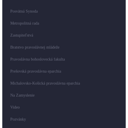
Posvätná Synoda
Metropolitná rada
Zastupiteľstvá
Bratstvo pravoslávnej mládeže
Pravoslávna bohoslovecká fakulta
Prešovská pravoslávna eparchia
Michalovsko-Košická pravoslávna eparchia
Na Zamyslenie
Video
Pozvánky