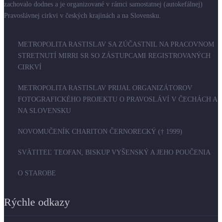
zachovalo dodnes a je organizované v rámci samostatnej (autokefálnej)
Pravoslávnej cirkvi v českých krajinách a na Slovensku.
METROPOLITA RASTISLAV SA ZÚČASTNIL NA PRACOVNOM
STRETNUTÍ MIRRI SR SO ZÁSTUPCAMI REGISTROVANÝCH
CIRKVÍ
METROPOLITA RASTISLAV PRIJAL ORGANIZÁTOROV
FOTOGRAFICKÉHO PROJEKTU O PRAVOSLÁVÍ V ČECHÁCH A
NA SLOVENSKU
NOVOMUČENÍK CHARITON ČERNORECKÝ († 1999)
SVÄTITEĽ TEOFAN, BISKUP VYŠENSKÝ A JEHO POUČENIA
O STAROBE
Rýchle odkazy