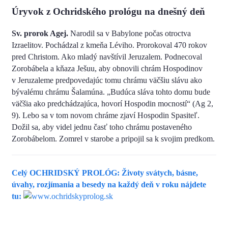
Úryvok z Ochridského prológu na dnešný deň
Sv. prorok Agej.
Narodil sa v Babylone počas otroctva
Izraelitov. Pochádzal z kmeňa Léviho. Prorokoval 470 rokov
pred Christom. Ako mladý navštívil Jeruzalem. Podnecoval
Zorobábela a kňaza Ješuu, aby obnovili chrám Hospodinov
v Jeruzaleme predpovedajúc tomu chrámu väčšiu slávu ako
bývalému chrámu Šalamúna. „Budúca sláva tohto domu bude
väčšia ako predchádzajúca, hovorí Hospodin mocností“ (Аg 2,
9). Lebo sa v tom novom chráme zjaví Hospodin Spasiteľ.
Dožil sa, aby videl jednu časť toho chrámu postaveného
Zorobábelom. Zomrel v starobe a pripojil sa k svojim predkom.
Celý OCHRIDSKÝ PROLÓG: Životy svátych, básne,
úvahy, rozjímania a besedy na každý deň v roku nájdete
tu: