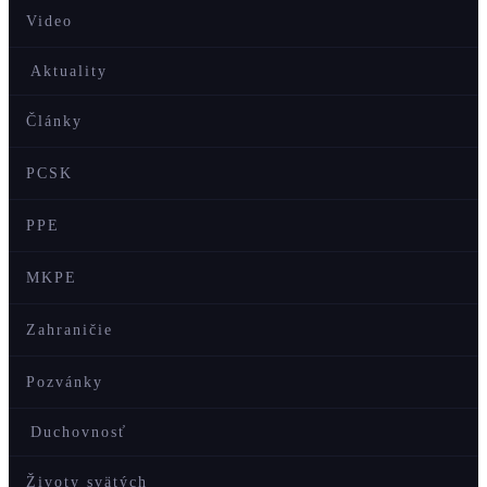
Video
Aktuality
Články
PCSK
PPE
MKPE
Zahraničie
Pozvánky
Duchovnosť
Životy svätých