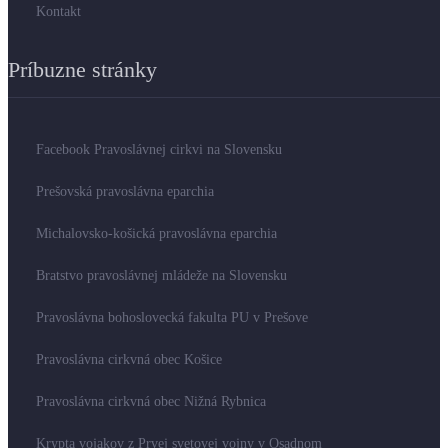
Kontakt
Príbuzne stránky
Facebook Pravoslávnej cirkvi na Slovensku
Prešovská pravoslávna eparchia
Michalovsko-košická pravoslávna eparchia
Bratstvo pravoslávnej mládeže na Slovensku
Pravoslávna bohoslovecká fakulta PU v Prešove
Pravoslávna cirkvná obec Košice
Pravoslávna cirkvná obec Nižná Rybnica
Krypta vojakov z Prvej svetovej vojny v Osadnom