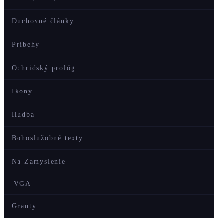
Duchovné články
Príbehy
Ochridský prológ
Ikony
Hudba
Bohoslužobné texty
Na Zamyslenie
VGA
Granty