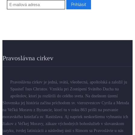
Pravoslávna cirkev
Pravoslávna cirkev je jedná, svätá, všeobecná, apoštolská a založil ju
Spasiteľ Isus Christos. Vznikla pri Zostúpení Svätého Ducha na
apoštolov, ktorí ju rozšírili do celého sveta. Na dnešnom území
Slovenska jej história začína príchodom sv. vierozvestcov Cyrila a Metoda
na Veľkú Moravu z Byzancie, ktorí tu v roku 863 prišli na pozvanie
moravského kniežaťa sv. Rastislava. Aj napriek neskoršiemu vyhnaniu ich
žiakov z Veľkej Moravy, zákaze východných bohoslužieb v slovanskom
jazyku, tvrdej latinizácii a následnej únií s Rímom sa Pravoslávie u nás