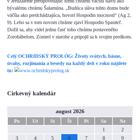
v Jeruzaleme predpovedajúc tomu chrámu väčšiu slávu ako
bývalému chrámu Šalamúna. „Budúca sláva tohto domu bude
väčšia ako predchádzajúca, hovorí Hospodin mocností“ (Аg 2,
9). Lebo sa v tom novom chráme zjaví Hospodin Spasiteľ.
Dožil sa, aby videl jednu časť toho chrámu postaveného
Zorobábelom. Zomrel v starobe a pripojil sa k svojim predkom.
Celý OCHRIDSKÝ PROLÓG: Životy svátych, básne,
úvahy, rozjímania a besedy na každý deň v roku nájdete
tu:
Cirkevný kalendár
august 2026
Po
Ut
St
Št
Pi
So
Ne
1
2
3
4
5
6
7
8
9