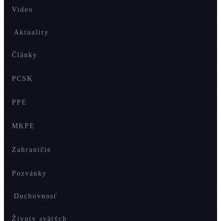
Video
Aktuality
Články
PCSK
PPE
MKPE
Zahraničie
Pozvánky
Duchovnosť
Životy svätých