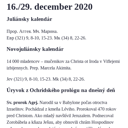
16./29. december 2020
Juliánsky kalendár
Прор. Аггея. Мч. Марина.
Евр (321) 9, 8-10, 15-23. Мк (34) 8, 22-26.
Novojuliánsky kalendár
14 000 mladencev – mučenikov za Christa ot Iroda v Viflejemi
izbijennych. Prep. Marcela Akimita.
Jev (321) 9, 8-10, 15-23. Mk (34) 8, 22-26.
Úryvok z Ochridského prológu na dnešný deň
Sv. prorok Agej.
Narodil sa v Babylone počas otroctva
Izraelitov. Pochádzal z kmeňa Léviho. Prorokoval 470 rokov
pred Christom. Ako mladý navštívil Jeruzalem. Podnecoval
Zorobábela a kňaza Ješuu, aby obnovili chrám Hospodinov