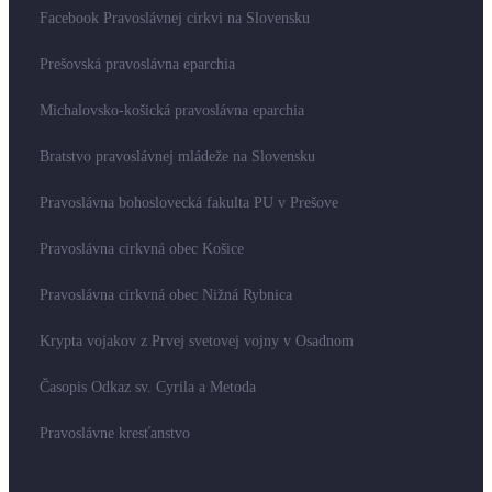
Facebook Pravoslávnej cirkvi na Slovensku
Prešovská pravoslávna eparchia
Michalovsko-košická pravoslávna eparchia
Bratstvo pravoslávnej mládeže na Slovensku
Pravoslávna bohoslovecká fakulta PU v Prešove
Pravoslávna cirkvná obec Košice
Pravoslávna cirkvná obec Nižná Rybnica
Krypta vojakov z Prvej svetovej vojny v Osadnom
Časopis Odkaz sv. Cyrila a Metoda
Pravoslávne kresťanstvo