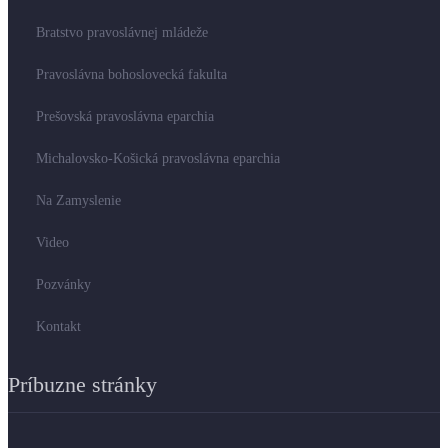
Bratstvo pravoslávnej mládeže
Pravoslávna bohoslovecká fakulta
Prešovská pravoslávna eparchia
Michalovsko-Košická pravoslávna eparchia
Na Zamyslenie
Video
Pozvánky
Kontakt
Príbuzne stránky