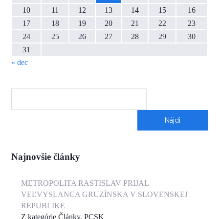
10
11
12
13
14
15
16
17
18
19
20
21
22
23
24
25
26
27
28
29
30
31
« dec
Najnovšie články
METROPOLITA RASTISLAV PRIJAL
VEĽVYSLANCA GRUZÍNSKA V SLOVENSKEJ
REPUBLIKE
Z kategórie Články, PCSK