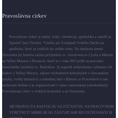
Pravoslávna cirkev
Pravoslávna cirkev je jedná, svätá, všeobecná, apoštolská a založil ju
Spasiteľ Isus Christos. Vznikla pri Zostúpení Svätého Ducha na
apoštolov, ktorí ju rozšírili do celého sveta. Na dnešnom území
Slovenska jej história začína príchodom sv. vierozvestcov Cyrila a Metoda
na Veľkú Moravu z Byzancie, ktorí tu v roku 863 prišli na pozvanie
moravského kniežaťa sv. Rastislava. Aj napriek neskoršiemu vyhnaniu ich
žiakov z Veľkej Moravy, zákaze východných bohoslužieb v slovanskom
jazyku, tvrdej latinizácii a následnej únií s Rímom sa Pravoslávie u nás
zachovalo dodnes a je organizované v rámci samostatnej (autokefálnej)
Pravoslávnej cirkvi v českých krajinách a na Slovensku.
METROPOLITA RASTISLAV SA ZÚČASTNIL NA PRACOVNOM
STRETNUTÍ MIRRI SR SO ZÁSTUPCAMI REGISTROVANÝCH