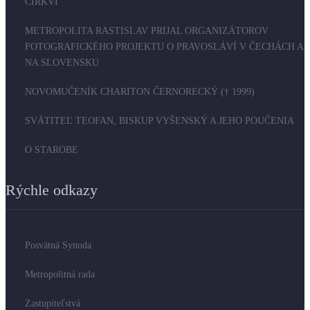
CIRKVÍ
METROPOLITA RASTISLAV PRIJAL ORGANIZÁTOROV
FOTOGRAFICKÉHO PROJEKTU O PRAVOSLÁVÍ V ČECHÁCH A
NA SLOVENSKU
NOVOMUČENÍK CHARITON ČERNORECKÝ († 1999)
SVÄTITEĽ TEOFAN, BISKUP VYŠENSKÝ A JEHO POUČENIA
O STAROBE
Rýchle odkazy
Posvätná Synoda
Metropolitná rada
Zastupiteľstvá