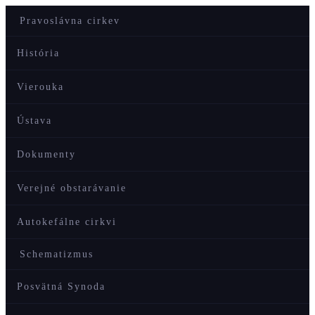
Pravoslávna cirkev
História
Vierouka
Ústava
Dokumenty
Verejné obstarávanie
Autokefálne cirkvi
Schematizmus
Posvätná Synoda