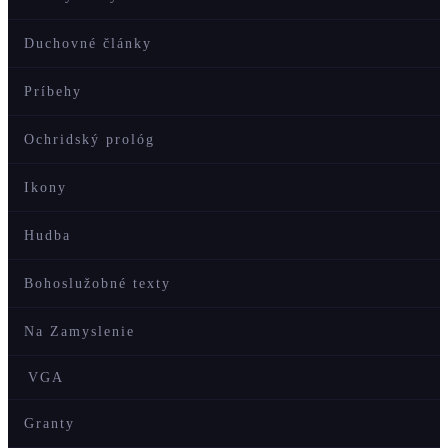
Duchovné články
Príbehy
Ochridský prológ
Ikony
Hudba
Bohoslužobné texty
Na Zamyslenie
VGA
Granty