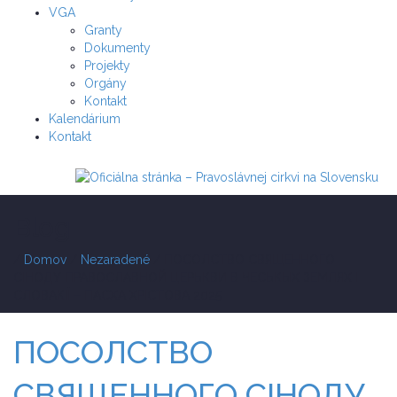
VGA
Granty
Dokumenty
Projekty
Orgány
Kontakt
Kalendárium
Kontakt
Blog
/
Domov
/
Nezaradené
/
ПОСОЛСТВО СВЯЩЕННОГО
СІНОДУ ПРАВОСЛАВНОЙ ЦЕРЬКВИ В ЧЕСЬКЫХ ЗЕМЛЯХ І
СЛОВАКІЇ – ПАСХА ХРІСТОВА 2025
ПОСОЛСТВО
СВЯЩЕННОГО СІНОДУ