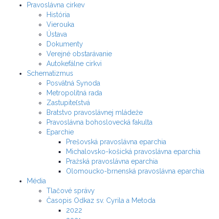
Pravoslávna cirkev
História
Vierouka
Ústava
Dokumenty
Verejné obstarávanie
Autokefálne cirkvi
Schematizmus
Posvätná Synoda
Metropolitná rada
Zastupiteľstvá
Bratstvo pravoslávnej mládeže
Pravoslávna bohoslovecká fakulta
Eparchie
Prešovská pravoslávna eparchia
Michalovsko-košická pravoslávna eparchia
Pražská pravoslávna eparchia
Olomoucko-brnenská pravoslávna eparchia
Média
Tlačové správy
Časopis Odkaz sv. Cyrila a Metoda
2022