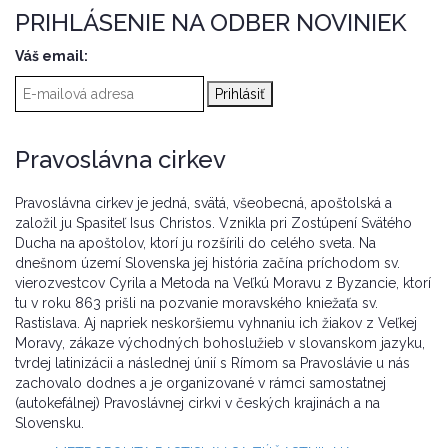
PRIHLÁSENIE NA ODBER NOVINIEK
Váš email:
Pravoslávna cirkev
Pravoslávna cirkev je jedná, svätá, všeobecná, apoštolská a
založil ju Spasiteľ Isus Christos. Vznikla pri Zostúpení Svätého
Ducha na apoštolov, ktorí ju rozšírili do celého sveta. Na
dnešnom území Slovenska jej história začína príchodom sv.
vierozvestcov Cyrila a Metoda na Veľkú Moravu z Byzancie, ktorí
tu v roku 863 prišli na pozvanie moravského kniežaťa sv.
Rastislava. Aj napriek neskoršiemu vyhnaniu ich žiakov z Veľkej
Moravy, zákaze východných bohoslužieb v slovanskom jazyku,
tvrdej latinizácii a následnej únií s Rímom sa Pravoslávie u nás
zachovalo dodnes a je organizované v rámci samostatnej
(autokefálnej) Pravoslávnej cirkvi v českých krajinách a na
Slovensku.