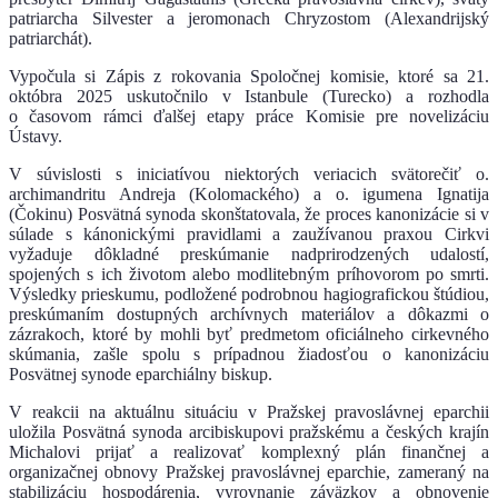
patriarcha Silvester a jeromonach Chryzostom (Alexandrijský
patriarchát).
Vypočula si Zápis z rokovania Spoločnej komisie, ktoré sa 21.
októbra 2025 uskutočnilo v Istanbule (Turecko) a rozhodla
o časovom rámci ďalšej etapy práce Komisie pre novelizáciu
Ústavy.
V súvislosti s iniciatívou niektorých veriacich svätorečiť o.
archimandritu Andreja (Kolomackého) a o. igumena Ignatija
(Čokinu) Posvätná synoda skonštatovala, že proces kanonizácie si v
súlade s kánonickými pravidlami a zaužívanou praxou Cirkvi
vyžaduje dôkladné preskúmanie nadprirodzených udalostí,
spojených s ich životom alebo modlitebným príhovorom po smrti.
Výsledky prieskumu, podložené podrobnou hagiografickou štúdiou,
preskúmaním dostupných archívnych materiálov a dôkazmi o
zázrakoch, ktoré by mohli byť predmetom oficiálneho cirkevného
skúmania, zašle spolu s prípadnou žiadosťou o kanonizáciu
Posvätnej synode eparchiálny biskup.
V reakcii na aktuálnu situáciu v Pražskej pravoslávnej eparchii
uložila Posvätná synoda arcibiskupovi pražskému a českých krajín
Michalovi prijať a realizovať komplexný plán finančnej a
organizačnej obnovy Pražskej pravoslávnej eparchie, zameraný na
stabilizáciu hospodárenia, vyrovnanie záväzkov a obnovenie