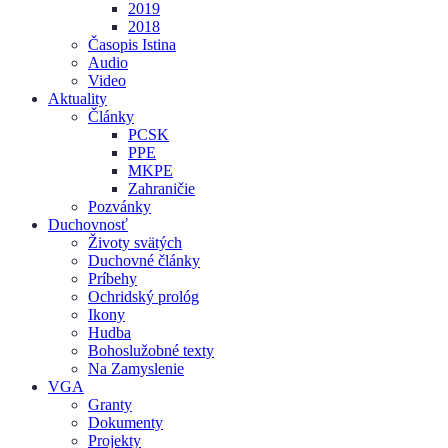
2019
2018
Časopis Istina
Audio
Video
Aktuality
Články
PCSK
PPE
MKPE
Zahraničie
Pozvánky
Duchovnosť
Životy svätých
Duchovné články
Príbehy
Ochridský prológ
Ikony
Hudba
Bohoslužobné texty
Na Zamyslenie
VGA
Granty
Dokumenty
Projekty