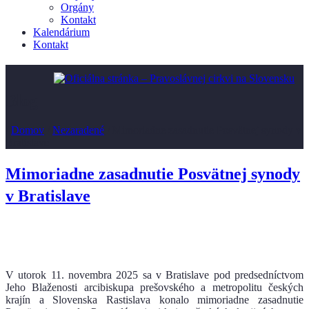
Orgány
Kontakt
Kalendárium
Kontakt
Blog
/
Domov
/
Nezaradené
/
Mimoriadne zasadnutie Posvätnej synody v
Bratislave
Mimoriadne zasadnutie Posvätnej synody
v Bratislave
V utorok 11. novembra 2025 sa v Bratislave pod predsedníctvom
Jeho Blaženosti arcibiskupa prešovského a metropolitu českých
krajín a Slovenska Rastislava konalo mimoriadne zasadnutie