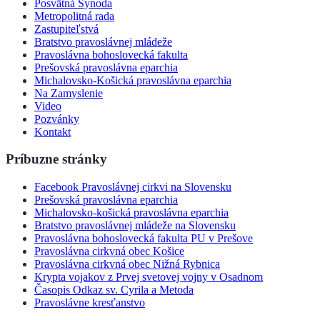
Posvätná Synoda
Metropolitná rada
Zastupiteľstvá
Bratstvo pravoslávnej mládeže
Pravoslávna bohoslovecká fakulta
Prešovská pravoslávna eparchia
Michalovsko-Košická pravoslávna eparchia
Na Zamyslenie
Video
Pozvánky
Kontakt
Príbuzne stránky
Facebook Pravoslávnej cirkvi na Slovensku
Prešovská pravoslávna eparchia
Michalovsko-košická pravoslávna eparchia
Bratstvo pravoslávnej mládeže na Slovensku
Pravoslávna bohoslovecká fakulta PU v Prešove
Pravoslávna cirkvná obec Košice
Pravoslávna cirkvná obec Nižná Rybnica
Krypta vojakov z Prvej svetovej vojny v Osadnom
Časopis Odkaz sv. Cyrila a Metoda
Pravoslávne kresťanstvo