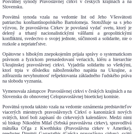
Posvätnej synody Pravoslávnej cirkvi v českých krajinách a na
Slovensku.
Posvätná synoda vzala na vedomie list od Jeho Všesvätosti
patriarchu konštantínopolského Bartolomeja. Stotožňuje sa s jeho
výzvou, že pravoslávna Cirkev je povolaná vydať svetu, ktorý je
delený a trhaný nacionalistickými vášňami a geopolitickými
konfliktmi, svedectvo o svojej jednote, súčinnosti a solidarite, nie o
rozkole a nepriateľstve.
Opätovne s hlbokým znepokojením prijala správy o systematickom
právnom a fyzickom prenasledovaní veriacich, kléru a hierarchie
Ukrajinskej pravoslávnej cirkvi. Vyjadrila solidaritu so všetkými,
ktorí trpia v dôsledku náboženského napätia na Ukrajine, a
zdôraznila nevyhnutnosť rešpektovania základného ľudského práva
na slobodu vyznania.
Vymenovala zástupcov Pravoslávnej cirkvi v českých krajinách a na
Slovensku do obnovenej Celopravoslávnej bioetickej komisie.
Posvätná synoda takisto vzala na vedomie oznámenia predstaviteľov
viacerých miestnych pravoslávnych Cirkví o kanonizácii nových
svätých, ktorí boli zapísaní do cirkevných kalendárov. Medzi nimi
sú biskup Nikodém Milaš (Srbská pravoslávna cirkev), spravodlivá
mátuška Oľga z Kwethluku (Pravoslávna cirkev v Amerike),
presbyter Dimitrij Gagastathis (Grécka pravoslávna cirkev), svätý