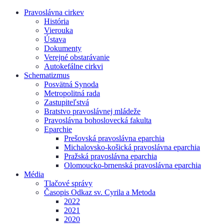
Pravoslávna cirkev
História
Vierouka
Ústava
Dokumenty
Verejné obstarávanie
Autokefálne cirkvi
Schematizmus
Posvätná Synoda
Metropolitná rada
Zastupiteľstvá
Bratstvo pravoslávnej mládeže
Pravoslávna bohoslovecká fakulta
Eparchie
Prešovská pravoslávna eparchia
Michalovsko-košická pravoslávna eparchia
Pražská pravoslávna eparchia
Olomoucko-brnenská pravoslávna eparchia
Média
Tlačové správy
Časopis Odkaz sv. Cyrila a Metoda
2022
2021
2020