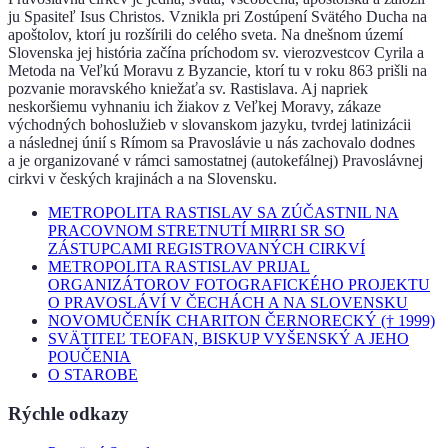
ju Spasiteľ Isus Christos. Vznikla pri Zostúpení Svätého Ducha na
apoštolov, ktorí ju rozšírili do celého sveta. Na dnešnom území
Slovenska jej história začína príchodom sv. vierozvestcov Cyrila a
Metoda na Veľkú Moravu z Byzancie, ktorí tu v roku 863 prišli na
pozvanie moravského kniežaťa sv. Rastislava. Aj napriek
neskoršiemu vyhnaniu ich žiakov z Veľkej Moravy, zákaze
východných bohoslužieb v slovanskom jazyku, tvrdej latinizácii
a následnej únií s Rímom sa Pravoslávie u nás zachovalo dodnes
a je organizované v rámci samostatnej (autokefálnej) Pravoslávnej
cirkvi v českých krajinách a na Slovensku.
METROPOLITA RASTISLAV SA ZÚČASTNIL NA
PRACOVNOM STRETNUTÍ MIRRI SR SO
ZÁSTUPCAMI REGISTROVANÝCH CIRKVÍ
METROPOLITA RASTISLAV PRIJAL
ORGANIZÁTOROV FOTOGRAFICKÉHO PROJEKTU
O PRAVOSLÁVÍ V ČECHÁCH A NA SLOVENSKU
NOVOMUČENÍK CHARITON ČERNORECKÝ († 1999)
SVÄTITEĽ TEOFAN, BISKUP VYŠENSKÝ A JEHO
POUČENIA
O STAROBE
Rýchle odkazy