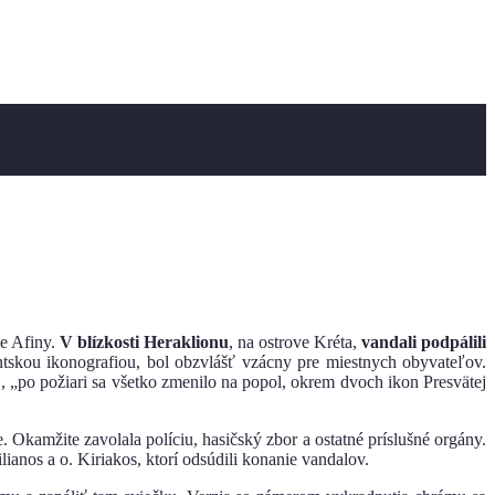
e Afiny.
V blízkosti Heraklionu
, na ostrove Kréta,
vandali podpálili
tskou ikonografiou, bol obzvlášť vzácny pre miestnych obyvateľov.
j, „po požiari sa všetko zmenilo na popol, okrem dvoch ikon Presvätej
Okamžite zavolala políciu, hasičský zbor a ostatné príslušné orgány.
ianos a o. Kiriakos, ktorí odsúdili konanie vandalov.