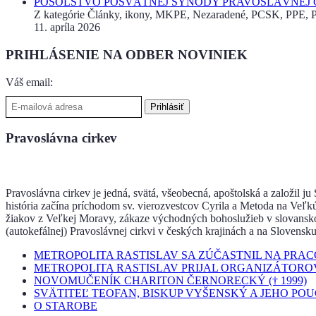
POSOLSTVO POSVÄTNEJ SYNODY PRAVOSLÁVNEJ CI
Z kategórie Články, ikony, MKPE, Nezaradené, PCSK, PPE, Pr
11. apríla 2026
PRIHLÁSENIE NA ODBER NOVINIEK
Váš email:
Pravoslávna cirkev
Pravoslávna cirkev je jedná, svätá, všeobecná, apoštolská a založil j
história začína príchodom sv. vierozvestcov Cyrila a Metoda na Veľk
žiakov z Veľkej Moravy, zákaze východných bohoslužieb v slovanskom 
(autokefálnej) Pravoslávnej cirkvi v českých krajinách a na Slovensku
METROPOLITA RASTISLAV SA ZÚČASTNIL NA PRA
METROPOLITA RASTISLAV PRIJAL ORGANIZÁTORO
NOVOMUČENÍK CHARITON ČERNORECKÝ († 1999)
SVÄTITEĽ TEOFAN, BISKUP VYŠENSKÝ A JEHO PO
O STAROBE