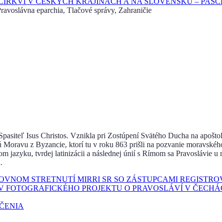
RKVI V ČESKÝCH KRAJINÁCH A NA SLOVENSKU – PASCH
avoslávna eparchia, Tlačové správy, Zahraničie
u Spasiteľ Isus Christos. Vznikla pri Zostúpení Svätého Ducha na apoštol
ú Moravu z Byzancie, ktorí tu v roku 863 prišli na pozvanie moravskéh
jazyku, tvrdej latinizácii a následnej únií s Rímom sa Pravoslávie u 
.
COVNOM STRETNUTÍ MIRRI SR SO ZÁSTUPCAMI REGISTR
V FOTOGRAFICKÉHO PROJEKTU O PRAVOSLÁVÍ V ČECHÁ
UČENIA