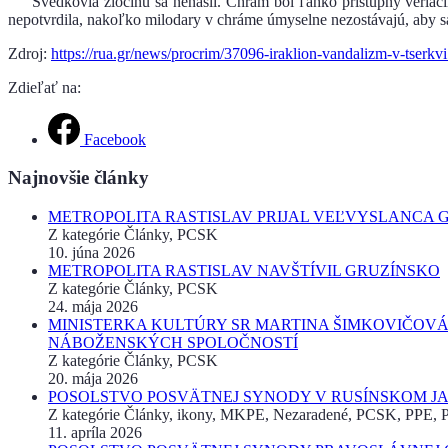
Svedkovia zločinu sa nenašli. Chrám bol ľahko prístupný veriaci
nepotvrdila, nakoľko milodary v chráme úmyselne nezostávajú, aby sa
Zdroj:
https://rua.gr/news/procrim/37096-iraklion-vandalizm-v-tserkvi
Zdieľať na:
Facebook
Najnovšie články
METROPOLITA RASTISLAV PRIJAL VEĽVYSLANCA 
Z kategórie Články, PCSK
10. júna 2026
METROPOLITA RASTISLAV NAVŠTÍVIL GRUZÍNSKO
Z kategórie Články, PCSK
24. mája 2026
MINISTERKA KULTÚRY SR MARTINA ŠIMKOVIČOVÁ
NÁBOŽENSKÝCH SPOLOČNOSTÍ
Z kategórie Články, PCSK
20. mája 2026
POSOLSTVO POSVÄTNEJ SYNODY V RUSÍNSKOM JAZ
Z kategórie Články, ikony, MKPE, Nezaradené, PCSK, PPE, Pr
11. apríla 2026