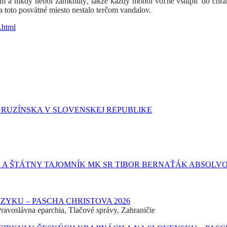
m a nikdy nebol zamknutý, takže každý mohol voľne vstúpiť do chrám
 toto posvätné miesto nestalo terčom vandalov.
.html
GRUZÍNSKA V SLOVENSKEJ REPUBLIKE
 A ŠTÁTNY TAJOMNÍK MK SR TIBOR BERNAŤÁK ABSOLVO
YKU – PASCHA CHRISTOVA 2026
avoslávna eparchia, Tlačové správy, Zahraničie