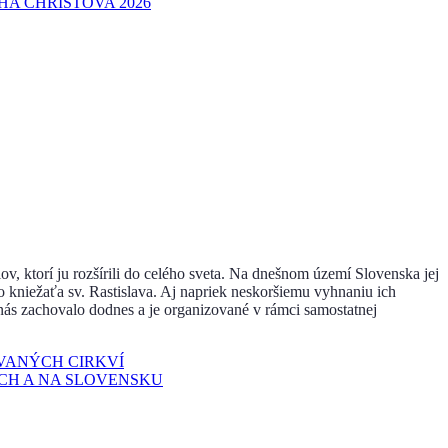
A CHRISTOVA 2026
ov, ktorí ju rozšírili do celého sveta. Na dnešnom území Slovenska jej
o kniežaťa sv. Rastislava. Aj napriek neskoršiemu vyhnaniu ich
nás zachovalo dodnes a je organizované v rámci samostatnej
OVANÝCH CIRKVÍ
CH A NA SLOVENSKU