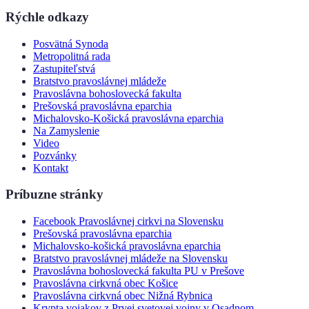
Rýchle odkazy
Posvätná Synoda
Metropolitná rada
Zastupiteľstvá
Bratstvo pravoslávnej mládeže
Pravoslávna bohoslovecká fakulta
Prešovská pravoslávna eparchia
Michalovsko-Košická pravoslávna eparchia
Na Zamyslenie
Video
Pozvánky
Kontakt
Príbuzne stránky
Facebook Pravoslávnej cirkvi na Slovensku
Prešovská pravoslávna eparchia
Michalovsko-košická pravoslávna eparchia
Bratstvo pravoslávnej mládeže na Slovensku
Pravoslávna bohoslovecká fakulta PU v Prešove
Pravoslávna cirkvná obec Košice
Pravoslávna cirkvná obec Nižná Rybnica
Krypta vojakov z Prvej svetovej vojny v Osadnom