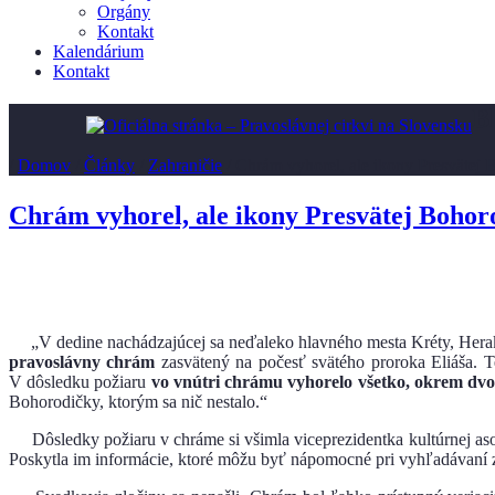
Orgány
Kontakt
Kalendárium
Kontakt
B
/
Domov
/
Články
/
Zahraničie
/
Chrám vyhorel, ale ikony Presvätej B
Chrám vyhorel, ale ikony Presvätej Bohoro
„V dedine nachádzajúcej sa neďaleko hlavného mesta Kréty, Herakl
pravoslávny chrám
zasvätený na počesť svätého proroka Eliáša. 
V dôsledku požiaru
vo vnútri chrámu vyhorelo všetko, okrem dvo
Bohorodičky, ktorým sa nič nestalo.“
Dôsledky požiaru v chráme si všimla viceprezidentka kultúrnej asoci
Poskytla im informácie, ktoré môžu byť nápomocné pri vyhľadávaní zlo