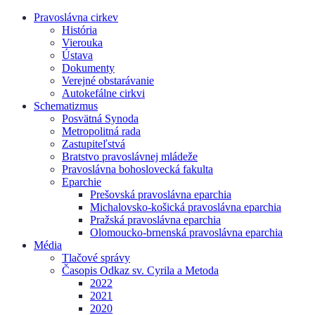
Pravoslávna cirkev
História
Vierouka
Ústava
Dokumenty
Verejné obstarávanie
Autokefálne cirkvi
Schematizmus
Posvätná Synoda
Metropolitná rada
Zastupiteľstvá
Bratstvo pravoslávnej mládeže
Pravoslávna bohoslovecká fakulta
Eparchie
Prešovská pravoslávna eparchia
Michalovsko-košická pravoslávna eparchia
Pražská pravoslávna eparchia
Olomoucko-brnenská pravoslávna eparchia
Média
Tlačové správy
Časopis Odkaz sv. Cyrila a Metoda
2022
2021
2020