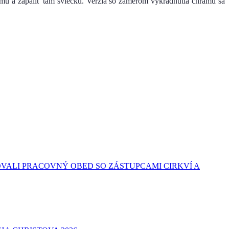
u a zapáliť tam sviečku. Verzia so zámerom vykradnutia chrámu sa
VALI PRACOVNÝ OBED SO ZÁSTUPCAMI CIRKVÍ A