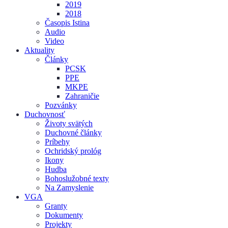
2019
2018
Časopis Istina
Audio
Video
Aktuality
Články
PCSK
PPE
MKPE
Zahraničie
Pozvánky
Duchovnosť
Životy svätých
Duchovné články
Príbehy
Ochridský prológ
Ikony
Hudba
Bohoslužobné texty
Na Zamyslenie
VGA
Granty
Dokumenty
Projekty