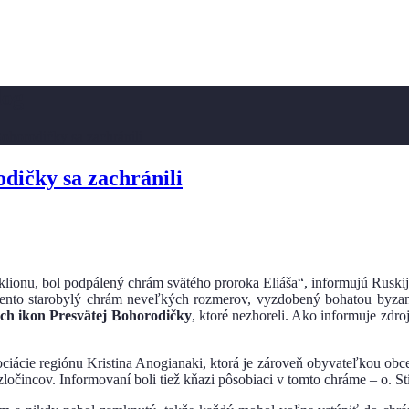
log
ohorodičky sa zachránili
dičky sa zachránili
ionu, bol podpálený chrám svätého proroka Eliáša“, informujú Ruskij
Tento starobylý chrám neveľkých rozmerov, vyzdobený bohatou byzan
ch ikon Presvätej Bohorodičky
, ktoré nezhoreli. Ako informuje zdro
ácie regiónu Kristina Anogianaki, ktorá je zároveň obyvateľkou obce. 
čincov. Informovaní boli tiež kňazi pôsobiaci v tomto chráme – o. Stil