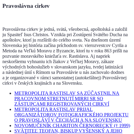
Pravoslávna cirkev
Pravoslávna cirkev je jedná, svätá, všeobecná, apoštolská a založil
ju Spasiteľ Isus Christos. Vznikla pri Zostúpení Svätého Ducha na
apoštolov, ktorí ju rozšírili do celého sveta. Na dnešnom území
Slovenska jej história začína príchodom sv. vierozvestcov Cyrila a
Metoda na Veľkú Moravu z Byzancie, ktorí tu v roku 863 prišli na
pozvanie moravského kniežaťa sv. Rastislava. Aj napriek
neskoršiemu vyhnaniu ich žiakov z Veľkej Moravy, zákaze
východných bohoslužieb v slovanskom jazyku, tvrdej latinizácii
a následnej únií s Rímom sa Pravoslávie u nás zachovalo dodnes
a je organizované v rámci samostatnej (autokefálnej) Pravoslávnej
cirkvi v českých krajinách a na Slovensku.
METROPOLITA RASTISLAV SA ZÚČASTNIL NA
PRACOVNOM STRETNUTÍ MIRRI SR SO
ZÁSTUPCAMI REGISTROVANÝCH CIRKVÍ
METROPOLITA RASTISLAV PRIJAL
ORGANIZÁTOROV FOTOGRAFICKÉHO PROJEKTU
O PRAVOSLÁVÍ V ČECHÁCH A NA SLOVENSKU
NOVOMUČENÍK CHARITON ČERNORECKÝ († 1999)
SVÄTITEĽ TEOFAN, BISKUP VYŠENSKÝ A JEHO