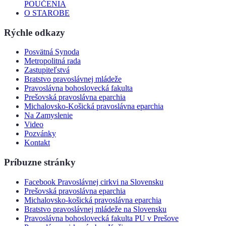
POUČENIA
O STAROBE
Rýchle odkazy
Posvätná Synoda
Metropolitná rada
Zastupiteľstvá
Bratstvo pravoslávnej mládeže
Pravoslávna bohoslovecká fakulta
Prešovská pravoslávna eparchia
Michalovsko-Košická pravoslávna eparchia
Na Zamyslenie
Video
Pozvánky
Kontakt
Príbuzne stránky
Facebook Pravoslávnej cirkvi na Slovensku
Prešovská pravoslávna eparchia
Michalovsko-košická pravoslávna eparchia
Bratstvo pravoslávnej mládeže na Slovensku
Pravoslávna bohoslovecká fakulta PU v Prešove