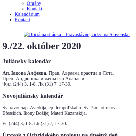
Orgány
Kontakt
Kalendárium
Kontakt
9./22. október 2020
Juliánsky kalendár
Aп. Іакова Алфеева.
Прав. Авраама праотца и Лота.
Преп. Андроника и жены его Аѳанасіи.
Фил (244) 3, 1-8. Лк (31) 7, 17-30.
Novojuliánsky kalendár
Sv. ravonoap. Averkija, ep. Ierapоľskaho. Sv. 7-mi оtrоkоv
Efesskich. Ikony Božijej Materi Kazanskija.
Fil (244) 3, 1-8. Lk (31) 7, 17-30.
Úryvok z Ochridského prológu na dnešný deň