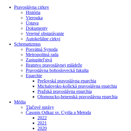
Pravoslávna cirkev
História
Vierouka
Ústava
Dokumenty
Verejné obstarávanie
Autokefálne cirkvi
Schematizmus
Posvätná Synoda
Metropolitná rada
Zastupiteľstvá
Bratstvo pravoslávnej mládeže
Pravoslávna bohoslovecká fakulta
Eparchie
Prešovská pravoslávna eparchia
Michalovsko-košická pravoslávna eparchia
Pražská pravoslávna eparchia
Olomoucko-brnenská pravoslávna eparchia
Média
Tlačové správy
Časopis Odkaz sv. Cyrila a Metoda
2022
2021
2020