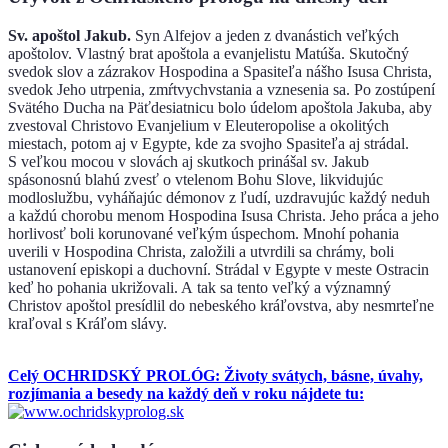
Sv. apoštol Jakub.
Syn Alfejov a jeden z dvanástich veľkých
apoštolov. Vlastný brat apoštola a evanjelistu Matúša. Skutočný
svedok slov a zázrakov Hospodina a Spasiteľa nášho Isusa Christa,
svedok Jeho utrpenia, zmŕtvychvstania a vznesenia sa. Po zostúpení
Svätého Ducha na Päťdesiatnicu bolo údelom apoštola Jakuba, aby
zvestoval Christovo Evanjelium v Eleuteropolise a okolitých
miestach, potom aj v Egypte, kde za svojho Spasiteľa aj strádal.
S veľkou mocou v slovách aj skutkoch prinášal sv. Jakub
spásonosnú blahú zvesť o vtelenom Bohu Slove, likvidujúc
modloslužbu, vyháňajúc démonov z ľudí, uzdravujúc každý neduh
a každú chorobu menom Hospodina Isusa Christa. Jeho práca a jeho
horlivosť boli korunované veľkým úspechom. Mnohí pohania
uverili v Hospodina Christa, založili a utvrdili sa chrámy, boli
ustanovení episkopi a duchovní. Strádal v Egypte v meste Ostracin
keď ho pohania ukrižovali. A tak sa tento veľký a významný
Christov apoštol presídlil do nebeského kráľovstva, aby nesmrteľne
kraľoval s Kráľom slávy.
Celý OCHRIDSKÝ PROLÓG: Životy svátych, básne, úvahy,
rozjímania a besedy na každý deň v roku nájdete tu: