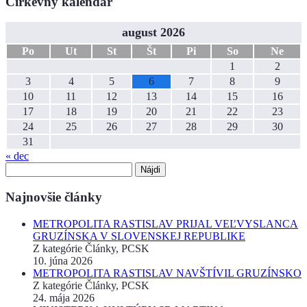
Cirkevný kalendár
august 2026
Po
Ut
St
Št
Pi
So
Ne
1
2
3
4
5
6
7
8
9
10
11
12
13
14
15
16
17
18
19
20
21
22
23
24
25
26
27
28
29
30
31
« dec
Hľadať:
Najnovšie články
METROPOLITA RASTISLAV PRIJAL VEĽVYSLANCA
GRUZÍNSKA V SLOVENSKEJ REPUBLIKE
Z kategórie Články, PCSK
10. júna 2026
METROPOLITA RASTISLAV NAVŠTÍVIL GRUZÍNSKO
Z kategórie Články, PCSK
24. mája 2026