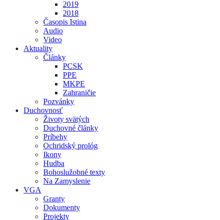
2019
2018
Časopis Istina
Audio
Video
Aktuality
Články
PCSK
PPE
MKPE
Zahraničie
Pozvánky
Duchovnosť
Životy svätých
Duchovné články
Príbehy
Ochridský prológ
Ikony
Hudba
Bohoslužobné texty
Na Zamyslenie
VGA
Granty
Dokumenty
Projekty