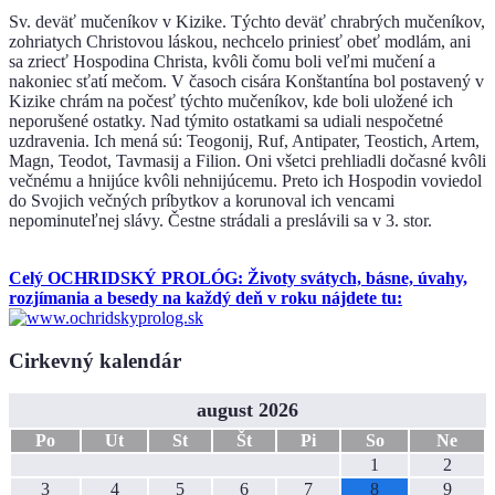
Sv. deväť mučeníkov v Kizike. Týchto deväť chrabrých mučeníkov,
zohriatych Christovou láskou, nechcelo priniesť obeť modlám, ani
sa zriecť Hospodina Christa, kvôli čomu boli veľmi mučení a
nakoniec sťatí mečom. V časoch cisára Konštantína bol postavený v
Kizike chrám na počesť týchto mučeníkov, kde boli uložené ich
neporušené ostatky. Nad týmito ostatkami sa udiali nespočetné
uzdravenia. Ich mená sú: Teogonij, Ruf, Antipater, Teostich, Artem,
Magn, Teodot, Tavmasij a Filion. Oni všetci prehliadli dočasné kvôli
večnému a hnijúce kvôli nehnijúcemu. Preto ich Hospodin voviedol
do Svojich večných príbytkov a korunoval ich vencami
nepominuteľnej slávy. Čestne strádali a preslávili sa v 3. stor.
Celý OCHRIDSKÝ PROLÓG: Životy svátych, básne, úvahy,
rozjímania a besedy na každý deň v roku nájdete tu:
Cirkevný kalendár
august 2026
Po
Ut
St
Št
Pi
So
Ne
1
2
3
4
5
6
7
8
9