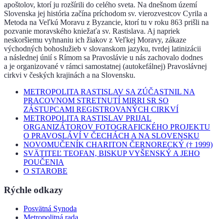
apoštolov, ktorí ju rozšírili do celého sveta. Na dnešnom území
Slovenska jej história začína príchodom sv. vierozvestcov Cyrila a
Metoda na Veľkú Moravu z Byzancie, ktorí tu v roku 863 prišli na
pozvanie moravského kniežaťa sv. Rastislava. Aj napriek
neskoršiemu vyhnaniu ich žiakov z Veľkej Moravy, zákaze
východných bohoslužieb v slovanskom jazyku, tvrdej latinizácii
a následnej únií s Rímom sa Pravoslávie u nás zachovalo dodnes
a je organizované v rámci samostatnej (autokefálnej) Pravoslávnej
cirkvi v českých krajinách a na Slovensku.
METROPOLITA RASTISLAV SA ZÚČASTNIL NA
PRACOVNOM STRETNUTÍ MIRRI SR SO
ZÁSTUPCAMI REGISTROVANÝCH CIRKVÍ
METROPOLITA RASTISLAV PRIJAL
ORGANIZÁTOROV FOTOGRAFICKÉHO PROJEKTU
O PRAVOSLÁVÍ V ČECHÁCH A NA SLOVENSKU
NOVOMUČENÍK CHARITON ČERNORECKÝ († 1999)
SVÄTITEĽ TEOFAN, BISKUP VYŠENSKÝ A JEHO
POUČENIA
O STAROBE
Rýchle odkazy
Posvätná Synoda
Metropolitná rada