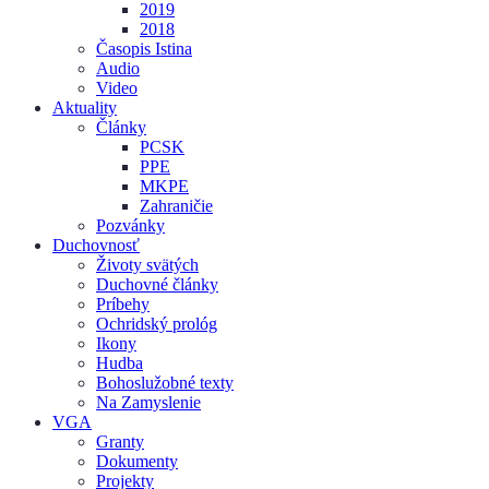
2019
2018
Časopis Istina
Audio
Video
Aktuality
Články
PCSK
PPE
MKPE
Zahraničie
Pozvánky
Duchovnosť
Životy svätých
Duchovné články
Príbehy
Ochridský prológ
Ikony
Hudba
Bohoslužobné texty
Na Zamyslenie
VGA
Granty
Dokumenty
Projekty