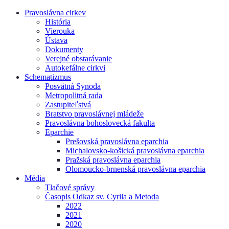
Pravoslávna cirkev
História
Vierouka
Ústava
Dokumenty
Verejné obstarávanie
Autokefálne cirkvi
Schematizmus
Posvätná Synoda
Metropolitná rada
Zastupiteľstvá
Bratstvo pravoslávnej mládeže
Pravoslávna bohoslovecká fakulta
Eparchie
Prešovská pravoslávna eparchia
Michalovsko-košická pravoslávna eparchia
Pražská pravoslávna eparchia
Olomoucko-brnenská pravoslávna eparchia
Média
Tlačové správy
Časopis Odkaz sv. Cyrila a Metoda
2022
2021
2020