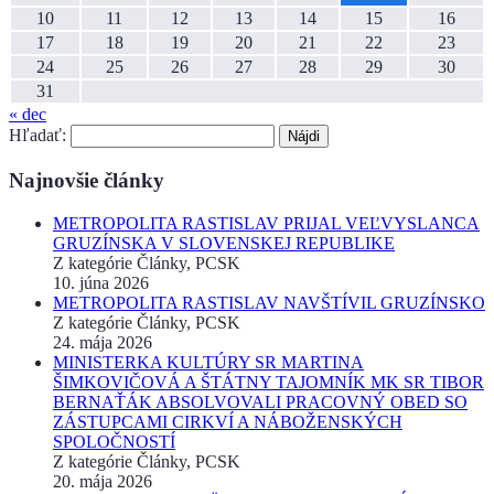
10
11
12
13
14
15
16
17
18
19
20
21
22
23
24
25
26
27
28
29
30
31
« dec
Hľadať:
Najnovšie články
METROPOLITA RASTISLAV PRIJAL VEĽVYSLANCA
GRUZÍNSKA V SLOVENSKEJ REPUBLIKE
Z kategórie Články, PCSK
10. júna 2026
METROPOLITA RASTISLAV NAVŠTÍVIL GRUZÍNSKO
Z kategórie Články, PCSK
24. mája 2026
MINISTERKA KULTÚRY SR MARTINA
ŠIMKOVIČOVÁ A ŠTÁTNY TAJOMNÍK MK SR TIBOR
BERNAŤÁK ABSOLVOVALI PRACOVNÝ OBED SO
ZÁSTUPCAMI CIRKVÍ A NÁBOŽENSKÝCH
SPOLOČNOSTÍ
Z kategórie Články, PCSK
20. mája 2026