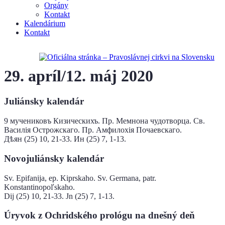
Orgány
Kontakt
Kalendárium
Kontakt
29. apríl/12. máj 2020
Juliánsky kalendár
9 мучениковъ ​Кизическихъ​. Пр. Мемнона чудотворца. Св.
Василія Острожскаго. Пр. Амфилохія Почаевскаго.
Дѣян (25) 10, 21-33. Ин (25) 7, 1-13.
Novojuliánsky kalendár
Sv. Epifanija, ep. Kiprskaho. Sv. Germana, patr.
Konstantinopoľskaho.
Dij (25) 10, 21-33. Jn (25) 7, 1-13.
Úryvok z Ochridského prológu na dnešný deň