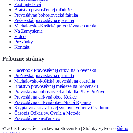
Zastupiteľstvá
Bratstvo pravoslávnej mládeže
Pravoslávna bohoslovecká fakulta
Prešovská pravoslávna eparchia
Michalovsko-Košická pravoslávna eparchia
Na Zamyslenie
Video
Pozvánky
Kontakt
Príbuzne stránky
Facebook Pravoslávnej cirkvi na Slovensku
Prešovská pravoslávna eparchia
Michalovsko-košická pravoslávna eparchia
Bratstvo pravoslávnej mládeže na Slovensku
Pravoslávna bohoslovecká fakulta PU v Prešove
Pravoslávna cirkvná obec Košice
Pravoslávna cirkvná obec Nižná Rybnica
Krypta vojakov z Prvej svetovej vojny v Osadnom
Časopis Odkaz sv. Cyrila a Metoda
Pravoslávne kresťanstvo
© 2018 Pravoslávna cirkev na Slovensku | Stránky vytvorilo
štúdio