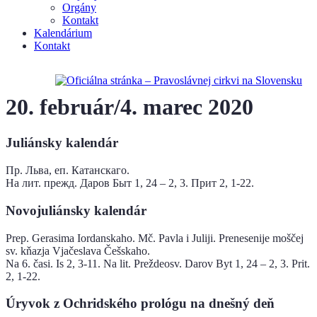
Orgány
Kontakt
Kalendárium
Kontakt
20. február/4. marec 2020
Juliánsky kalendár
Пр. Льва, еп. Катанскаго.
На лит. прежд. Даров Быт 1, 24 – 2, 3. Прит 2, 1-22.
Novojuliánsky kalendár
Prep. Gerasima Iordanskaho. Mč. Pavla i Juliji. Prenesenije moščej
sv. kňazja Vjačeslava Češskaho.
Na 6. časi. Is 2, 3-11. Na lit. Preždeosv. Darov Byt 1, 24 – 2, 3. Prit.
2, 1-22.
Úryvok z Ochridského prológu na dnešný deň