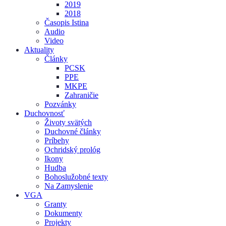
2019
2018
Časopis Istina
Audio
Video
Aktuality
Články
PCSK
PPE
MKPE
Zahraničie
Pozvánky
Duchovnosť
Životy svätých
Duchovné články
Príbehy
Ochridský prológ
Ikony
Hudba
Bohoslužobné texty
Na Zamyslenie
VGA
Granty
Dokumenty
Projekty