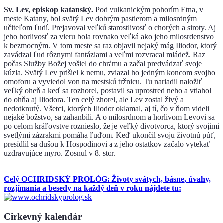
Sv. Lev, episkop katanský.
Pod vulkanickým pohorím Etna, v
meste Katany, bol svätý Lev dobrým pastierom a milosrdným
učiteľom ľudí. Prejavoval veľkú starostlivosť o chorých a siroty. Aj
jeho horlivosť za vieru bola rovnako veľká ako jeho milosrdenstvo
k bezmocným. V tom meste sa raz objavil nejaký mág Iliodor, ktorý
zavádzal ľud rôznymi fantáziami a veľmi rozvracal mládež. Raz
počas Služby Božej vošiel do chrámu a začal predvádzať svoje
kúzla. Svätý Lev prišiel k nemu, zviazal ho jedným koncom svojho
omoforu a vyviedol von na mestskú tržnicu. Tu nariadil naložiť
veľký oheň a keď sa rozhorel, postavil sa uprostred neho a vtiahol
do ohňa aj Iliodora. Ten celý zhorel, ale Lev zostal živý a
nedotknutý. Všetci, ktorých Iliodor oklamal, aj tí, čo v ňom videli
nejaké božstvo, sa zahanbili. A o milosrdnom a horlivom Levovi sa
po celom kráľovstve roznieslo, že je veľký divotvorca, ktorý svojimi
svetlými zázrakmi pomáha ľuďom. Keď ukončil svoju životnú púť,
presídlil sa dušou k Hospodinovi a z jeho ostatkov začalo vytekať
uzdravujúce myro. Zosnul v 8. stor.
Celý OCHRIDSKÝ PROLÓG: Životy svátych, básne, úvahy,
rozjímania a besedy na každý deň v roku nájdete tu:
Cirkevný kalendár