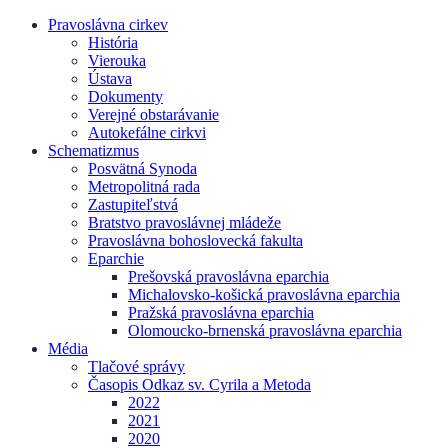
Pravoslávna cirkev
História
Vierouka
Ústava
Dokumenty
Verejné obstarávanie
Autokefálne cirkvi
Schematizmus
Posvätná Synoda
Metropolitná rada
Zastupiteľstvá
Bratstvo pravoslávnej mládeže
Pravoslávna bohoslovecká fakulta
Eparchie
Prešovská pravoslávna eparchia
Michalovsko-košická pravoslávna eparchia
Pražská pravoslávna eparchia
Olomoucko-brnenská pravoslávna eparchia
Média
Tlačové správy
Časopis Odkaz sv. Cyrila a Metoda
2022
2021
2020