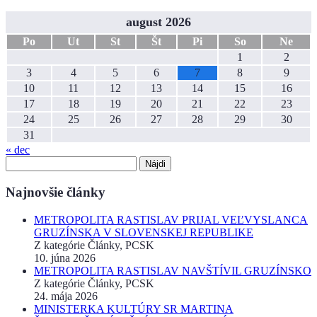
august 2026
Po
Ut
St
Št
Pi
So
Ne
1
2
3
4
5
6
7
8
9
10
11
12
13
14
15
16
17
18
19
20
21
22
23
24
25
26
27
28
29
30
31
« dec
Hľadať:
Najnovšie články
METROPOLITA RASTISLAV PRIJAL VEĽVYSLANCA
GRUZÍNSKA V SLOVENSKEJ REPUBLIKE
Z kategórie Články, PCSK
10. júna 2026
METROPOLITA RASTISLAV NAVŠTÍVIL GRUZÍNSKO
Z kategórie Články, PCSK
24. mája 2026
MINISTERKA KULTÚRY SR MARTINA