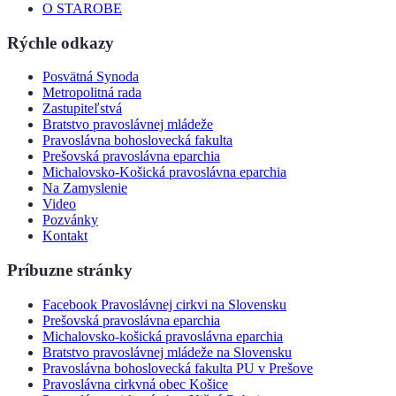
O STAROBE
Rýchle odkazy
Posvätná Synoda
Metropolitná rada
Zastupiteľstvá
Bratstvo pravoslávnej mládeže
Pravoslávna bohoslovecká fakulta
Prešovská pravoslávna eparchia
Michalovsko-Košická pravoslávna eparchia
Na Zamyslenie
Video
Pozvánky
Kontakt
Príbuzne stránky
Facebook Pravoslávnej cirkvi na Slovensku
Prešovská pravoslávna eparchia
Michalovsko-košická pravoslávna eparchia
Bratstvo pravoslávnej mládeže na Slovensku
Pravoslávna bohoslovecká fakulta PU v Prešove
Pravoslávna cirkvná obec Košice