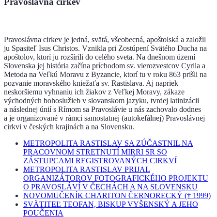
Pravoslávna cirkev
Pravoslávna cirkev je jedná, svätá, všeobecná, apoštolská a založil
ju Spasiteľ Isus Christos. Vznikla pri Zostúpení Svätého Ducha na
apoštolov, ktorí ju rozšírili do celého sveta. Na dnešnom území
Slovenska jej história začína príchodom sv. vierozvestcov Cyrila a
Metoda na Veľkú Moravu z Byzancie, ktorí tu v roku 863 prišli na
pozvanie moravského kniežaťa sv. Rastislava. Aj napriek
neskoršiemu vyhnaniu ich žiakov z Veľkej Moravy, zákaze
východných bohoslužieb v slovanskom jazyku, tvrdej latinizácii
a následnej únií s Rímom sa Pravoslávie u nás zachovalo dodnes
a je organizované v rámci samostatnej (autokefálnej) Pravoslávnej
cirkvi v českých krajinách a na Slovensku.
METROPOLITA RASTISLAV SA ZÚČASTNIL NA
PRACOVNOM STRETNUTÍ MIRRI SR SO
ZÁSTUPCAMI REGISTROVANÝCH CIRKVÍ
METROPOLITA RASTISLAV PRIJAL
ORGANIZÁTOROV FOTOGRAFICKÉHO PROJEKTU
O PRAVOSLÁVÍ V ČECHÁCH A NA SLOVENSKU
NOVOMUČENÍK CHARITON ČERNORECKÝ († 1999)
SVÄTITEĽ TEOFAN, BISKUP VYŠENSKÝ A JEHO
POUČENIA