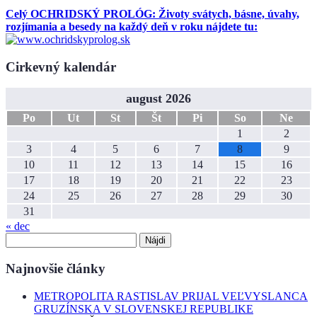
Celý OCHRIDSKÝ PROLÓG: Životy svátych, básne, úvahy,
rozjímania a besedy na každý deň v roku nájdete tu:
Cirkevný kalendár
august 2026
Po
Ut
St
Št
Pi
So
Ne
1
2
3
4
5
6
7
8
9
10
11
12
13
14
15
16
17
18
19
20
21
22
23
24
25
26
27
28
29
30
31
« dec
Hľadať:
Najnovšie články
METROPOLITA RASTISLAV PRIJAL VEĽVYSLANCA
GRUZÍNSKA V SLOVENSKEJ REPUBLIKE