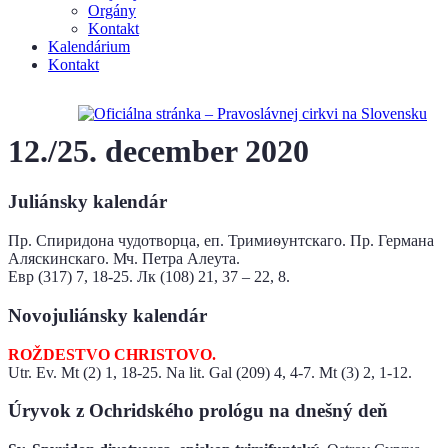
Orgány
Kontakt
Kalendárium
Kontakt
12./25. december 2020
Juliánsky kalendár
Пр. Спиридона чудотворца, еп. Тримиѳунтскаго. Пр. Германа
Аляскинскаго. Мч. Петра Алеута.
Евр (317) 7, 18-25. Лк (108) 21, 37 – 22, 8.
Novojuliánsky kalendár
ROŽDESTVO CHRISTOVO.
Utr. Ev. Mt (2) 1, 18-25. Na lit. Gal (209) 4, 4-7. Mt (3) 2, 1-12.
Úryvok z Ochridského prológu na dnešný deň