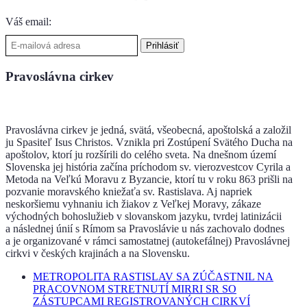
Váš email:
Pravoslávna cirkev
Pravoslávna cirkev je jedná, svätá, všeobecná, apoštolská a založil
ju Spasiteľ Isus Christos. Vznikla pri Zostúpení Svätého Ducha na
apoštolov, ktorí ju rozšírili do celého sveta. Na dnešnom území
Slovenska jej história začína príchodom sv. vierozvestcov Cyrila a
Metoda na Veľkú Moravu z Byzancie, ktorí tu v roku 863 prišli na
pozvanie moravského kniežaťa sv. Rastislava. Aj napriek
neskoršiemu vyhnaniu ich žiakov z Veľkej Moravy, zákaze
východných bohoslužieb v slovanskom jazyku, tvrdej latinizácii
a následnej únií s Rímom sa Pravoslávie u nás zachovalo dodnes
a je organizované v rámci samostatnej (autokefálnej) Pravoslávnej
cirkvi v českých krajinách a na Slovensku.
METROPOLITA RASTISLAV SA ZÚČASTNIL NA
PRACOVNOM STRETNUTÍ MIRRI SR SO
ZÁSTUPCAMI REGISTROVANÝCH CIRKVÍ