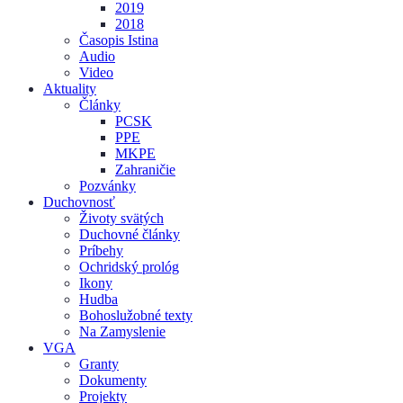
2019
2018
Časopis Istina
Audio
Video
Aktuality
Články
PCSK
PPE
MKPE
Zahraničie
Pozvánky
Duchovnosť
Životy svätých
Duchovné články
Príbehy
Ochridský prológ
Ikony
Hudba
Bohoslužobné texty
Na Zamyslenie
VGA
Granty
Dokumenty
Projekty