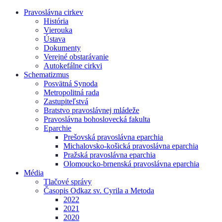
Pravoslávna cirkev
História
Vierouka
Ústava
Dokumenty
Verejné obstarávanie
Autokefálne cirkvi
Schematizmus
Posvätná Synoda
Metropolitná rada
Zastupiteľstvá
Bratstvo pravoslávnej mládeže
Pravoslávna bohoslovecká fakulta
Eparchie
Prešovská pravoslávna eparchia
Michalovsko-košická pravoslávna eparchia
Pražská pravoslávna eparchia
Olomoucko-brnenská pravoslávna eparchia
Média
Tlačové správy
Časopis Odkaz sv. Cyrila a Metoda
2022
2021
2020