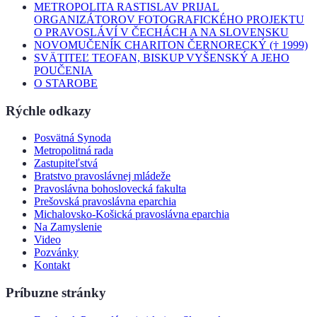
METROPOLITA RASTISLAV PRIJAL
ORGANIZÁTOROV FOTOGRAFICKÉHO PROJEKTU
O PRAVOSLÁVÍ V ČECHÁCH A NA SLOVENSKU
NOVOMUČENÍK CHARITON ČERNORECKÝ († 1999)
SVÄTITEĽ TEOFAN, BISKUP VYŠENSKÝ A JEHO
POUČENIA
O STAROBE
Rýchle odkazy
Posvätná Synoda
Metropolitná rada
Zastupiteľstvá
Bratstvo pravoslávnej mládeže
Pravoslávna bohoslovecká fakulta
Prešovská pravoslávna eparchia
Michalovsko-Košická pravoslávna eparchia
Na Zamyslenie
Video
Pozvánky
Kontakt
Príbuzne stránky