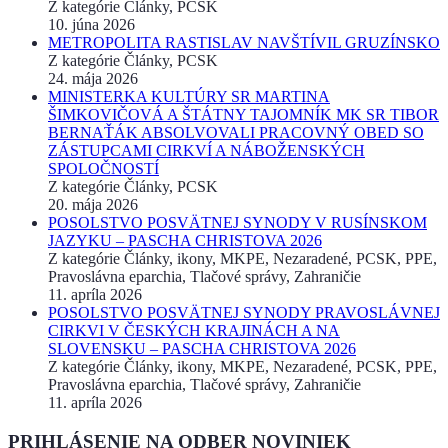
Z kategórie Články, PCSK
10. júna 2026
METROPOLITA RASTISLAV NAVŠTÍVIL GRUZÍNSKO
Z kategórie Články, PCSK
24. mája 2026
MINISTERKA KULTÚRY SR MARTINA
ŠIMKOVIČOVÁ A ŠTÁTNY TAJOMNÍK MK SR TIBOR
BERNAŤÁK ABSOLVOVALI PRACOVNÝ OBED SO
ZÁSTUPCAMI CIRKVÍ A NÁBOŽENSKÝCH
SPOLOČNOSTÍ
Z kategórie Články, PCSK
20. mája 2026
POSOLSTVO POSVÄTNEJ SYNODY V RUSÍNSKOM
JAZYKU – PASCHA CHRISTOVA 2026
Z kategórie Články, ikony, MKPE, Nezaradené, PCSK, PPE,
Pravoslávna eparchia, Tlačové správy, Zahraničie
11. apríla 2026
POSOLSTVO POSVÄTNEJ SYNODY PRAVOSLÁVNEJ
CIRKVI V ČESKÝCH KRAJINÁCH A NA
SLOVENSKU – PASCHA CHRISTOVA 2026
Z kategórie Články, ikony, MKPE, Nezaradené, PCSK, PPE,
Pravoslávna eparchia, Tlačové správy, Zahraničie
11. apríla 2026
PRIHLÁSENIE NA ODBER NOVINIEK