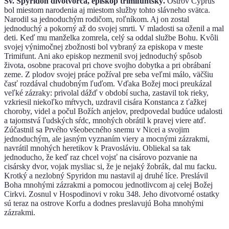
Sv. Spyridon divotvorca, episkop trimifuntský.
Ostrov Cyprus
bol miestom narodenia aj miestom služby tohto slávneho svätca.
Narodil sa jednoduchým rodičom, roľníkom. Aj on zostal
jednoduchý a pokorný až do svojej smrti. V mladosti sa oženil a mal
deti. Keď mu manželka zomrela, celý sa oddal službe Bohu. Kvôli
svojej výnimočnej zbožnosti bol vybraný za episkopa v meste
Trimifunt. Ani ako episkop nezmenil svoj jednoduchý spôsob
života, osobne pracoval pri chove svojho dobytka a pri obrábaní
zeme. Z plodov svojej práce požíval pre seba veľmi málo, väčšiu
časť rozdával chudobným ľuďom. Vďaka Božej moci preukázal
veľké zázraky: privolal dážď v období sucha, zastavil tok rieky,
vzkriesil niekoľko mŕtvych, uzdravil cisára Konstanca z ťažkej
choroby, videl a počul Božích anjelov, predpovedal budúce udalosti
a tajomstvá ľudských sŕdc, mnohých obrátil k pravej viere atď.
Zúčastnil sa Prvého všeobecného snemu v Nicei a svojim
jednoduchým, ale jasným vyznaním viery a mocnými zázrakmi,
navrátil mnohých heretikov k Pravosláviu. Obliekal sa tak
jednoducho, že keď raz chcel vojsť na cisárovo pozvanie na
cisársky dvor, vojak mysliac si, že je nejaký žobrák, dal mu facku.
Krotký a nezlobný Spyridon mu nastavil aj druhé líce. Preslávil
Boha mnohými zázrakmi a pomocou jednotlivcom aj celej Božej
Cirkvi. Zosnul v Hospodinovi v roku 348. Jeho divotvorné ostatky
sú teraz na ostrove Korfu a dodnes preslavujú Boha mnohými
zázrakmi.