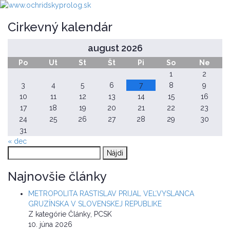
Cirkevný kalendár
august 2026
Po
Ut
St
Št
Pi
So
Ne
1
2
3
4
5
6
7
8
9
10
11
12
13
14
15
16
17
18
19
20
21
22
23
24
25
26
27
28
29
30
31
« dec
Hľadať:
Najnovšie články
METROPOLITA RASTISLAV PRIJAL VEĽVYSLANCA
GRUZÍNSKA V SLOVENSKEJ REPUBLIKE
Z kategórie Články, PCSK
10. júna 2026