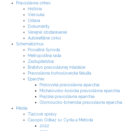
Pravoslávna cirkev
História
Vierouka
Ústava
Dokumenty
Verejné obstarávanie
Autokefálne cirkvi
Schematizmus
Posvätná Synoda
Metropolitná rada
Zastupiteľstvá
Bratstvo pravoslávnej mládeže
Pravoslávna bohoslovecká fakulta
Eparchie
Prešovská pravoslávna eparchia
Michalovsko-košická pravoslávna eparchia
Pražská pravoslávna eparchia
Olomoucko-brnenská pravoslávna eparchia
Média
Tlačové správy
Časopis Odkaz sv. Cyrila a Metoda
2022