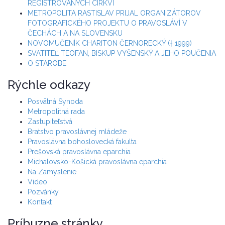
REGISTROVANÝCH CIRKVÍ
METROPOLITA RASTISLAV PRIJAL ORGANIZÁTOROV
FOTOGRAFICKÉHO PROJEKTU O PRAVOSLÁVÍ V
ČECHÁCH A NA SLOVENSKU
NOVOMUČENÍK CHARITON ČERNORECKÝ († 1999)
SVÄTITEĽ TEOFAN, BISKUP VYŠENSKÝ A JEHO POUČENIA
O STAROBE
Rýchle odkazy
Posvätná Synoda
Metropolitná rada
Zastupiteľstvá
Bratstvo pravoslávnej mládeže
Pravoslávna bohoslovecká fakulta
Prešovská pravoslávna eparchia
Michalovsko-Košická pravoslávna eparchia
Na Zamyslenie
Video
Pozvánky
Kontakt
Príbuzne stránky