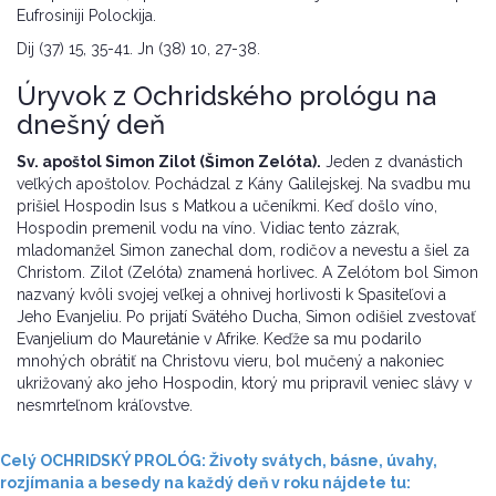
Eufrosiniji Polockija.
Dij (37) 15, 35-41. Jn (38) 10, 27-38.
Úryvok z Ochridského prológu na
dnešný deň
Sv. apoštol Simon Zilot (Šimon Zelóta).
Jeden z dvanástich
veľkých apoštolov. Pochádzal z Kány Galilejskej. Na svadbu mu
prišiel Hospodin Isus s Matkou a učeníkmi. Keď došlo víno,
Hospodin premenil vodu na víno. Vidiac tento zázrak,
mladomanžel Simon zanechal dom, rodičov a nevestu a šiel za
Christom. Zilot (Zelóta) znamená horlivec. A Zelótom bol Simon
nazvaný kvôli svojej veľkej a ohnivej horlivosti k Spasiteľovi a
Jeho Evanjeliu. Po prijatí Svätého Ducha, Simon odišiel zvestovať
Evanjelium do Mauretánie v Afrike. Keďže sa mu podarilo
mnohých obrátiť na Christovu vieru, bol mučený a nakoniec
ukrižovaný ako jeho Hospodin, ktorý mu pripravil veniec slávy v
nesmrteľnom kráľovstve.
Celý OCHRIDSKÝ PROLÓG: Životy svátych, básne, úvahy,
rozjímania a besedy na každý deň v roku nájdete tu: