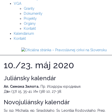
VGA
Granty
Dokumenty
Projekty
Orgány
Kontakt
Kalendárium
Kontakt
10./23. máj 2020
Juliánsky kalendár
Ап. Симона Зилота.
Пр. Исидоры юродивыя.
Дѣян (37) 15, 35-41. Ин (38) 10, 27-38.
Novojuliánsky kalendár
Sv. isp. Мichaila, ep. Sinadskaho. Sv. Leontija Rostovskaho. Prep.