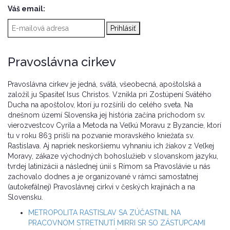
Váš email:
Pravoslávna cirkev
Pravoslávna cirkev je jedná, svätá, všeobecná, apoštolská a
založil ju Spasiteľ Isus Christos. Vznikla pri Zostúpení Svätého
Ducha na apoštolov, ktorí ju rozšírili do celého sveta. Na
dnešnom území Slovenska jej história začína príchodom sv.
vierozvestcov Cyrila a Metoda na Veľkú Moravu z Byzancie, ktorí
tu v roku 863 prišli na pozvanie moravského kniežaťa sv.
Rastislava. Aj napriek neskoršiemu vyhnaniu ich žiakov z Veľkej
Moravy, zákaze východných bohoslužieb v slovanskom jazyku,
tvrdej latinizácii a následnej únií s Rímom sa Pravoslávie u nás
zachovalo dodnes a je organizované v rámci samostatnej
(autokefálnej) Pravoslávnej cirkvi v českých krajinách a na
Slovensku.
METROPOLITA RASTISLAV SA ZÚČASTNIL NA
PRACOVNOM STRETNUTÍ MIRRI SR SO ZÁSTUPCAMI