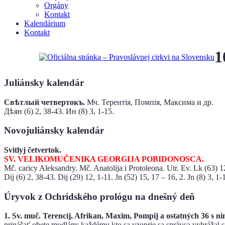
Orgány
Kontakt
Kalendárium
Kontakt
1
Juliánsky kalendár
Свѣтлый четвертокъ.
Мч. Терентія, ​Помпія​, Максима и др.
Дѣян (6) 2, 38-43. Ин (8) 3, 1-15.
Novojuliánsky kalendár
Svitlyj četvertok.
SV. VELIKOМUČENIKA GEORGIJA POBIDONOSCA.
Mč. caricy Aleksandry. Mč. Anatolija i Protoleona. Utr. Ev. Lk (63) 1
Dij (6) 2, 38-43. Dij (29) 12, 1-11. Jn (52) 15, 17 – 16, 2. Jn (8) 3, 1-
Úryvok z Ochridského prológu na dnešný deň
1. Sv. muč. Terencij, Afrikan, Maxim, Pompij a ostatných 36 s ni
prinášať obete modlám; každému kto sa vzoprie sa správca vyhrážal 