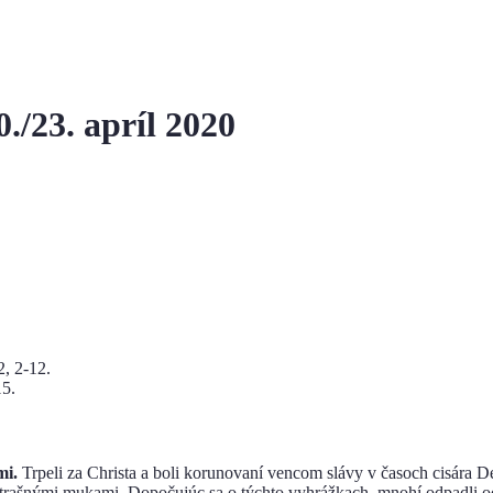
0./23. apríl 2020
2, 2-12.
15.
mi.
Trpeli za Christa a boli korunovaní vencom slávy v časoch cisára Dé
strašnými mukami. Dopočujúc sa o týchto vyhrážkach, mnohí odpadli od