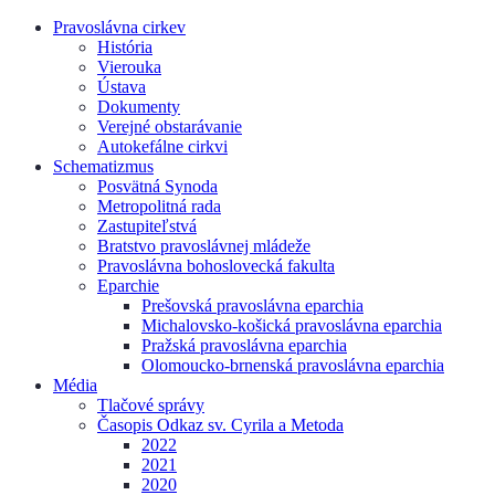
Pravoslávna cirkev
História
Vierouka
Ústava
Dokumenty
Verejné obstarávanie
Autokefálne cirkvi
Schematizmus
Posvätná Synoda
Metropolitná rada
Zastupiteľstvá
Bratstvo pravoslávnej mládeže
Pravoslávna bohoslovecká fakulta
Eparchie
Prešovská pravoslávna eparchia
Michalovsko-košická pravoslávna eparchia
Pražská pravoslávna eparchia
Olomoucko-brnenská pravoslávna eparchia
Média
Tlačové správy
Časopis Odkaz sv. Cyrila a Metoda
2022
2021
2020