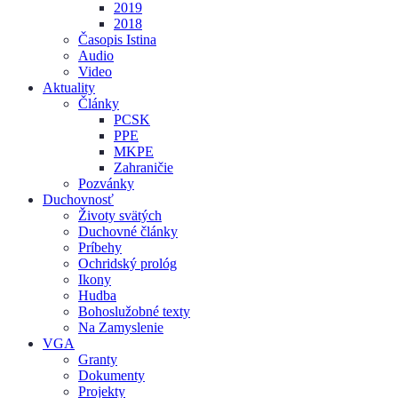
2019
2018
Časopis Istina
Audio
Video
Aktuality
Články
PCSK
PPE
MKPE
Zahraničie
Pozvánky
Duchovnosť
Životy svätých
Duchovné články
Príbehy
Ochridský prológ
Ikony
Hudba
Bohoslužobné texty
Na Zamyslenie
VGA
Granty
Dokumenty
Projekty