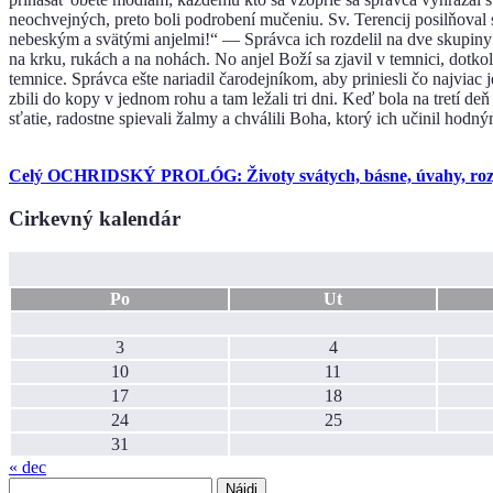
neochvejných, preto boli podrobení mučeniu. Sv. Terencij posilňoval 
nebeským a svätými anjelmi!“ — Správca ich rozdelil na dve skupiny: 
na krku, rukách a na nohách. No anjel Boží sa zjavil v temnici, dotko
temnice. Správca ešte nariadil čarodejníkom, aby priniesli čo najviac
zbili do kopy v jednom rohu a tam ležali tri dni. Keď bola na tretí de
sťatie, radostne spievali žalmy a chválili Boha, ktorý ich učinil hod
Celý OCHRIDSKÝ PROLÓG: Životy svátych, básne, úvahy, rozjím
Cirkevný kalendár
Po
Ut
3
4
10
11
17
18
24
25
31
« dec
Hľadať: