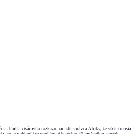
cia. Podľa cisárovho rozkazu nariadil správca Afriky, že všetci musia
 viery a poklonili sa modlám. Ale týchto 40 mučeníkov zostalo