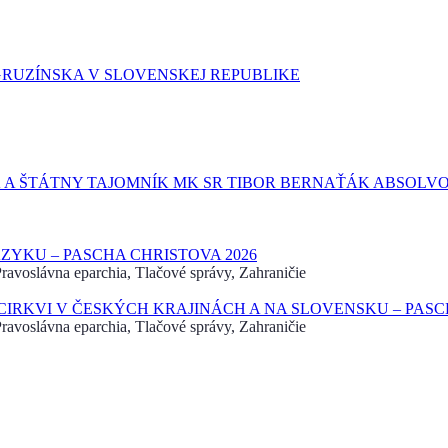
GRUZÍNSKA V SLOVENSKEJ REPUBLIKE
 A ŠTÁTNY TAJOMNÍK MK SR TIBOR BERNAŤÁK ABSOLVO
YKU – PASCHA CHRISTOVA 2026
avoslávna eparchia, Tlačové správy, Zahraničie
RKVI V ČESKÝCH KRAJINÁCH A NA SLOVENSKU – PASCH
avoslávna eparchia, Tlačové správy, Zahraničie