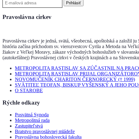
Pravoslávna cirkev
Pravoslávna cirkev je jedná, svätá, všeobecná, apoštolská a založil j
história začína príchodom sv. vierozvestcov Cyrila a Metoda na Veľk
žiakov z Veľkej Moravy, zákaze východných bohoslužieb v slovanskom 
(autokefálnej) Pravoslávnej cirkvi v českých krajinách a na Slovensku
METROPOLITA RASTISLAV SA ZÚČASTNIL NA PRA
METROPOLITA RASTISLAV PRIJAL ORGANIZÁTORO
NOVOMUČENÍK CHARITON ČERNORECKÝ († 1999)
SVÄTITEĽ TEOFAN, BISKUP VYŠENSKÝ A JEHO PO
O STAROBE
Rýchle odkazy
Posvätná Synoda
Metropolitná rada
Zastupiteľstvá
Bratstvo pravoslávnej mládeže
Pravoslávna bohoslovecká fakulta