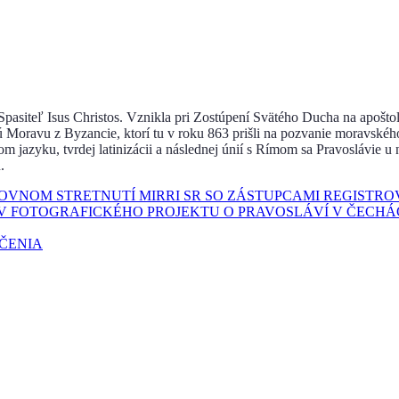
u Spasiteľ Isus Christos. Vznikla pri Zostúpení Svätého Ducha na apoštol
ú Moravu z Byzancie, ktorí tu v roku 863 prišli na pozvanie moravskéh
jazyku, tvrdej latinizácii a následnej únií s Rímom sa Pravoslávie u 
.
COVNOM STRETNUTÍ MIRRI SR SO ZÁSTUPCAMI REGISTR
V FOTOGRAFICKÉHO PROJEKTU O PRAVOSLÁVÍ V ČECHÁ
UČENIA