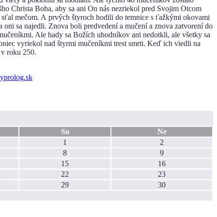
nášho Christa Boha, aby sa ani On nás nezriekol pred Svojim Otcom
án, sťal mečom. A prvých štyroch hodili do temnice s ťažkými okovami
 a oni sa najedli. Znova boli predvedení a mučení a znova zatvorení do
s mučeníkmi. Ale hady sa Božích uhodníkov ani nedotkli, ale všetky sa
koniec vyriekol nad štyrmi mučeníkmi trest smrti. Keď ich viedli na
 v roku 250.
So
Ne
1
2
8
9
15
16
22
23
29
30