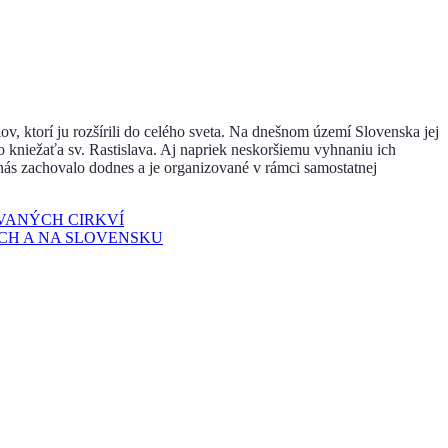
ov, ktorí ju rozšírili do celého sveta. Na dnešnom území Slovenska jej
o kniežaťa sv. Rastislava. Aj napriek neskoršiemu vyhnaniu ich
nás zachovalo dodnes a je organizované v rámci samostatnej
OVANÝCH CIRKVÍ
CH A NA SLOVENSKU