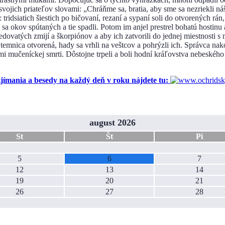
svojich priateľov slovami: „Chráňme sa, bratia, aby sme sa nezriekli 
tridsiatich šiestich po bičovaní, rezaní a sypaní soli do otvorených r
l sa okov spútaných a tie spadli. Potom im anjel prestrel bohatú hostinu
 jedovatých zmijí a škorpiónov a aby ich zatvorili do jednej miestnosti 
ň temnica otvorená, hady sa vrhli na veštcov a pohrýzli ich. Správca na
nými mučeníckej smrti. Dôstojne trpeli a boli hodní kráľovstva nebeského
ania a besedy na každý deň v roku nájdete tu:
august 2026
St
Št
Pi
5
6
7
12
13
14
19
20
21
26
27
28