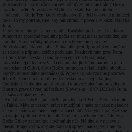
skúsenosťou – že musíme Cirkev brániť, že musíme brániť Božiu
pravdu a sväté Pravoslávie. Mýlime sa však. Boh nepotrebuje
„bránenie“. On je Ten, ktorý všetko stvoril a drží vo svojej milujúcej
ruke. To my potrebujeme, aby nás chránil,“ povedal v kázni vladyka
Juraj.
V závere sv. liturgie sa metropolita Rastislav poďakoval vladykovi
Jurajovi za spoločné modlitby počas sv. liturgie i za povzbudzujúcu
homíliu. Slová vďaky adresoval i duchovnému správcovi
Pravoslávnej cirkevnej obce Snina mitr. prot. Igorovi Kerekaničovi
za starosť o prípravu celého podujatia. Pozdravil mitr. prot. Petra
Hrihu z Mukačevsko-Užhorodskej eparchie Ukrajinskej
pravoslávnej cirkvi a zaželal celému ukrajinskému národu a jeho
pravoslávnej Cirkvi, aby s Božou pomocou zvládli ťažké obdobie,
ktorým momentálne prechádzajú. Poprosil o odovzdanie pozdravu
Jeho Blaženosti metropolitovi kyjevskému a celej Ukrajiny
Onufrijovi. Nakoniec sa prihovoril i k novozvolenému prezidentovi
Bratstva pravoslávnej mládeže na Slovensku – SYNDESMOSu br.
Lukášovi Polakovičovi.
„Ani kňazská služba, ani služba prezidenta BPM na Slovensku nie
je ľahká. Máte to ťažké v práci s mladými a máte to ťažké niekedy i
s nami staršími, ale nenechajte sa znechutiť. Vladyka Juraj výstižne
vo svojom príhovore zdôraznil, že nie my zachraňujeme Cirkev, ale
Božia Cirkev zachraňuje a ochraňuje nás. Nájdite si v nej svoje
miesto. Prajem vám, aby ste dokázali spraviť naozaj veľa nie na
svoju, ale na Božiu slávu a aby sa Bratstvo pravoslávnej mládeže i v