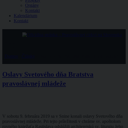
Projekty
Orgány
Kontakt
Kalendárium
Kontakt
Blog
/
Domov
/
Články
/
Oslavy Svetového dňa Bratstva pravoslávnej
mládeže
Oslavy Svetového dňa Bratstva
pravoslávnej mládeže
V sobotu 9. februára 2019 sa v Snine konali oslavy Svetového dňa
pravoslávnej mládeže. Pri tejto príležitosti v chráme sv. apoštolom
rovného kniežaťa Rastislava odslúžili archijerejskú sv. liturgiu Jeho