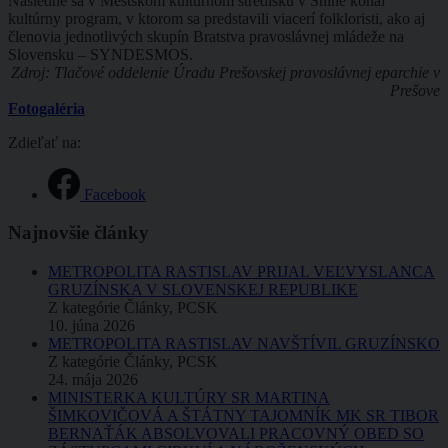
Následne sa v Mestskom kultúrnom stredisku v Snine konal
kultúrny program, v ktorom sa predstavili viacerí folkloristi, ako aj
členovia jednotlivých skupín Bratstva pravoslávnej mládeže na
Slovensku – SYNDESMOS.
Zdroj: Tlačové oddelenie Úradu Prešovskej pravoslávnej eparchie v
Prešove
Fotogaléria
Zdieľať na:
Facebook
Najnovšie články
METROPOLITA RASTISLAV PRIJAL VEĽVYSLANCA
GRUZÍNSKA V SLOVENSKEJ REPUBLIKE
Z kategórie Články, PCSK
10. júna 2026
METROPOLITA RASTISLAV NAVŠTÍVIL GRUZÍNSKO
Z kategórie Články, PCSK
24. mája 2026
MINISTERKA KULTÚRY SR MARTINA
ŠIMKOVIČOVÁ A ŠTÁTNY TAJOMNÍK MK SR TIBOR
BERNAŤÁK ABSOLVOVALI PRACOVNÝ OBED SO