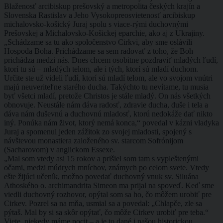
Blaženosť arcibiskup prešovský a metropolita českých krajín a
Slovenska Rastislav a Jeho Vysokopreosvietenosť arcibiskup
michalovsko-košický Juraj spolu s viace-rými duchovnými
Prešovskej a Michalovsko-Košickej eparchie, ako aj z Ukrajiny.
„Schádzame sa tu ako spoločenstvo Cirkvi, aby sme oslávili
Hospoda Boha. Prichádzame sa sem radovať z toho, že Boh
prichádza medzi nás. Dnes chcem osobitne pozdraviť mladých ľudí,
ktorí tu sú – mladých telom, ale i tých, ktorí sú mladí duchom.
Určite ste už videli ľudí, ktorí sú mladí telom, ale vo svojom vnútri
majú neuveriteľne starého ducha. Takýchto tu nevítame, tu musia
byť všetci mladí, pretože Christos je stále mladý. On nás všetkých
obnovuje. Neustále nám dáva radosť, zdravie ducha, duše i tela a
dáva nám duševnú a duchovnú mladosť, ktorú nedokáže dať nikto
iný. Ponúka nám život, ktorý nemá konca,“ povedal v kázni vladyka
Juraj a spomenul jeden zážitok zo svojej mladosti, spojený s
návštevou monastiera založeného sv. starcom Sofrónijom
(Sacharovom) v anglickom Essexe.
„Mal som vtedy asi 15 rokov a prišiel som tam s vypleštenými
očami, medzi múdrych mníchov, známych po celom svete. Vtedy
ešte žijúci učeník, možno povedať duchovný vnuk sv. Siluána
Athoského o. archimandrita Simeon ma prijal na spoveď. Keď sme
viedli duchovný rozhovor, opýtal som sa ho, čo môžem urobiť pre
Cirkev. Pozrel sa na mňa, usmial sa a povedal: „Chlapče, zle sa
pýtaš. Mal by si sa skôr opýtať, čo môže Cirkev urobiť pre teba.“
Viete, niekedy máme pocit – a je to dané i našou historickou