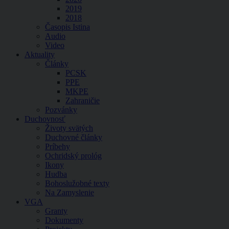
2019
2018
Časopis Istina
Audio
Video
Aktuality
Články
PCSK
PPE
MKPE
Zahraničie
Pozvánky
Duchovnosť
Životy svätých
Duchovné články
Príbehy
Ochridský prológ
Ikony
Hudba
Bohoslužobné texty
Na Zamyslenie
VGA
Granty
Dokumenty