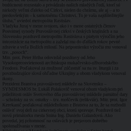
budúcnosti rozrastalo a privádzalo našich mladých ľudí, ktorí sú
niekedy veľmi ďaleko od Cirkvi, nielen do chrámu, ale aj – a to
predovšetkým – k samotnému Christovi. To je vaša najdôležitejšie
úloha,“ uviedol metropolita Rastislav.
Vladyka Juraj v mene svojom, ako i v mene ostatných členov
Posvätnej synody Pravoslávnej cirkvi v českých krajinách a na
Slovensku pozdravil metropolitu Rastislava s piatym výročím jeho
intronizácie na metropolitu a zaželal mu do ďalších rokov pevné
zdravie a veľa Božích milostí. Na pripomienku výročia mu venoval
tzv. „posoch“.
Mitr. prot. Peter Hriha odovzdal pozdravy od Jeho
Vysokopreosvietenosti arcibiskupa mukačevsko-užhorodského
Feodora. Poďakoval za možnosť zúčastniť sa na sv. liturgii i za
povzbudzujúce slová ohľadne Ukrajiny a obom vladykom venoval
ikony.
Prezident Bratstva pravoslávnej mládeže na Slovensku –
SYNDESMOS br. Lukáš Polakovič venoval obom vladykom pri
príležitosti osláv Svetového dňa pravoslávnej mládeže pamätné dary
– schránky na sv. ostatky – tzv. moščevik (relikviár). Mitr. prot. Igor
Kerekanič poďakoval mládežníkom z Bratstva za to, že sa rozhodli
osláviť svoj deň na cirkevnej obci, ktorú spravuje. Pozdravil tiež
novú primátorku mesta Snina Ing. Danielu Galandovú. Ako
povedal, jej prítomnosť na oslavách je prejavom dobrého
spolunažívania v meste.