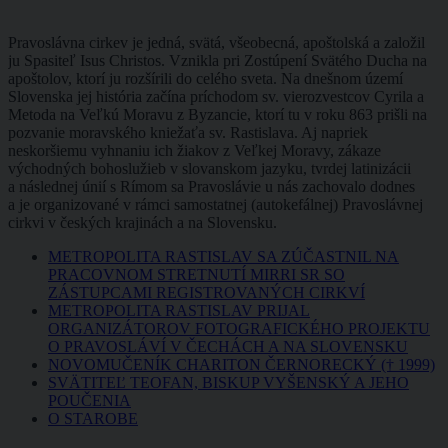
Pravoslávna cirkev je jedná, svätá, všeobecná, apoštolská a založil
ju Spasiteľ Isus Christos. Vznikla pri Zostúpení Svätého Ducha na
apoštolov, ktorí ju rozšírili do celého sveta. Na dnešnom území
Slovenska jej história začína príchodom sv. vierozvestcov Cyrila a
Metoda na Veľkú Moravu z Byzancie, ktorí tu v roku 863 prišli na
pozvanie moravského kniežaťa sv. Rastislava. Aj napriek
neskoršiemu vyhnaniu ich žiakov z Veľkej Moravy, zákaze
východných bohoslužieb v slovanskom jazyku, tvrdej latinizácii
a následnej únií s Rímom sa Pravoslávie u nás zachovalo dodnes
a je organizované v rámci samostatnej (autokefálnej) Pravoslávnej
cirkvi v českých krajinách a na Slovensku.
METROPOLITA RASTISLAV SA ZÚČASTNIL NA
PRACOVNOM STRETNUTÍ MIRRI SR SO
ZÁSTUPCAMI REGISTROVANÝCH CIRKVÍ
METROPOLITA RASTISLAV PRIJAL
ORGANIZÁTOROV FOTOGRAFICKÉHO PROJEKTU
O PRAVOSLÁVÍ V ČECHÁCH A NA SLOVENSKU
NOVOMUČENÍK CHARITON ČERNORECKÝ († 1999)
SVÄTITEĽ TEOFAN, BISKUP VYŠENSKÝ A JEHO
POUČENIA
O STAROBE