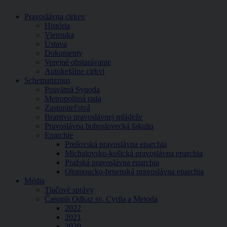
Pravoslávna cirkev
História
Vierouka
Ústava
Dokumenty
Verejné obstarávanie
Autokefálne cirkvi
Schematizmus
Posvätná Synoda
Metropolitná rada
Zastupiteľstvá
Bratstvo pravoslávnej mládeže
Pravoslávna bohoslovecká fakulta
Eparchie
Prešovská pravoslávna eparchia
Michalovsko-košická pravoslávna eparchia
Pražská pravoslávna eparchia
Olomoucko-brnenská pravoslávna eparchia
Média
Tlačové správy
Časopis Odkaz sv. Cyrila a Metoda
2022
2021
2020