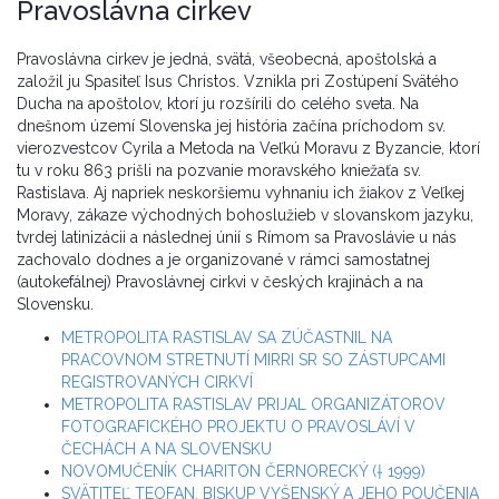
Pravoslávna cirkev
Pravoslávna cirkev je jedná, svätá, všeobecná, apoštolská a
založil ju Spasiteľ Isus Christos. Vznikla pri Zostúpení Svätého
Ducha na apoštolov, ktorí ju rozšírili do celého sveta. Na
dnešnom území Slovenska jej história začína príchodom sv.
vierozvestcov Cyrila a Metoda na Veľkú Moravu z Byzancie, ktorí
tu v roku 863 prišli na pozvanie moravského kniežaťa sv.
Rastislava. Aj napriek neskoršiemu vyhnaniu ich žiakov z Veľkej
Moravy, zákaze východných bohoslužieb v slovanskom jazyku,
tvrdej latinizácii a následnej únií s Rímom sa Pravoslávie u nás
zachovalo dodnes a je organizované v rámci samostatnej
(autokefálnej) Pravoslávnej cirkvi v českých krajinách a na
Slovensku.
METROPOLITA RASTISLAV SA ZÚČASTNIL NA
PRACOVNOM STRETNUTÍ MIRRI SR SO ZÁSTUPCAMI
REGISTROVANÝCH CIRKVÍ
METROPOLITA RASTISLAV PRIJAL ORGANIZÁTOROV
FOTOGRAFICKÉHO PROJEKTU O PRAVOSLÁVÍ V
ČECHÁCH A NA SLOVENSKU
NOVOMUČENÍK CHARITON ČERNORECKÝ († 1999)
SVÄTITEĽ TEOFAN, BISKUP VYŠENSKÝ A JEHO POUČENIA