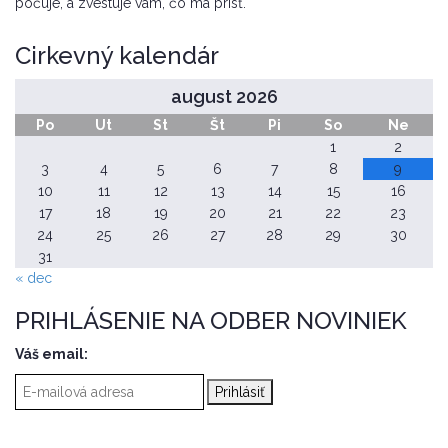
počuje, a zvestuje vám, čo má prísť.
Cirkevný kalendár
august 2026
Po
Ut
St
Št
Pi
So
Ne
1
2
3
4
5
6
7
8
9
10
11
12
13
14
15
16
17
18
19
20
21
22
23
24
25
26
27
28
29
30
31
« dec
PRIHLÁSENIE NA ODBER NOVINIEK
Váš email: