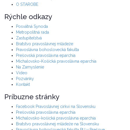
O STAROBE
Rýchle odkazy
Posvätná Synoda
Metropolitná rada
Zastupiteľstvá
Bratstvo pravoslávnej mládeže
Pravoslávna bohoslovecká fakulta
Prešovská pravoslávna eparchia
Michalovsko-Košická pravoslávna eparchia
Na Zamyslenie
Video
Pozvánky
Kontakt
Príbuzne stránky
Facebook Pravoslávnej cirkvi na Slovensku
Prešovská pravoslávna eparchia
Michalovsko-košická pravoslávna eparchia
Bratstvo pravoslávnej mládeže na Slovensku
Pravoslávna bohoslovecká fakulta PU v Prešove