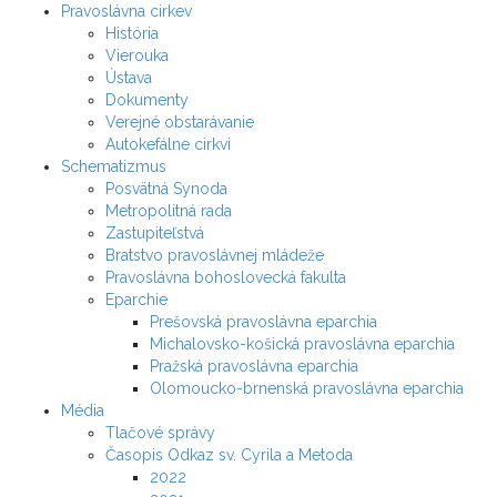
Pravoslávna cirkev
História
Vierouka
Ústava
Dokumenty
Verejné obstarávanie
Autokefálne cirkvi
Schematizmus
Posvätná Synoda
Metropolitná rada
Zastupiteľstvá
Bratstvo pravoslávnej mládeže
Pravoslávna bohoslovecká fakulta
Eparchie
Prešovská pravoslávna eparchia
Michalovsko-košická pravoslávna eparchia
Pražská pravoslávna eparchia
Olomoucko-brnenská pravoslávna eparchia
Média
Tlačové správy
Časopis Odkaz sv. Cyrila a Metoda
2022