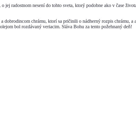
ry, o jej radostnom nesení do tohto sveta, ktorý podobne ako v čase život
 a dobrodincom chrámu, ktorí sa pričinili o nádherný rozpis chrámu, a
 olejom bol rozdávaný veriacim. Sláva Bohu za tento požehnaný deň!