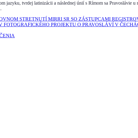
jazyku, tvrdej latinizácii a následnej únií s Rímom sa Pravoslávie u 
.
COVNOM STRETNUTÍ MIRRI SR SO ZÁSTUPCAMI REGISTR
V FOTOGRAFICKÉHO PROJEKTU O PRAVOSLÁVÍ V ČECHÁ
UČENIA