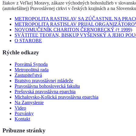
žiakov z Veľkej Moravy, zákaze východných bohoslužieb v slovanskom 
(autokefálnej) Pravoslávnej cirkvi v českých krajinách a na Slovensku
METROPOLITA RASTISLAV SA ZÚČASTNIL NA PRA
METROPOLITA RASTISLAV PRIJAL ORGANIZÁTORO
NOVOMUČENÍK CHARITON ČERNORECKÝ († 1999)
SVÄTITEĽ TEOFAN, BISKUP VYŠENSKÝ A JEHO PO
O STAROBE
Rýchle odkazy
Posvätná Synoda
Metropolitná rada
Zastupiteľstvá
Bratstvo pravoslávnej mládeže
Pravoslávna bohoslovecká fakulta
Prešovská pravoslávna eparchia
Michalovsko-Košická pravoslávna eparchia
Na Zamyslenie
Video
Pozvánky
Kontakt
Príbuzne stránky