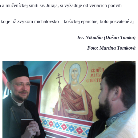
a a mučeníckej smrti sv. Juraja, si vyžaduje od veriacich podvih
 ako je už zvykom michalovsko – košickej eparchie, bolo posvätené aj
Jer. Nikodím (Dušan Tomko)
Foto: Martina Tomková