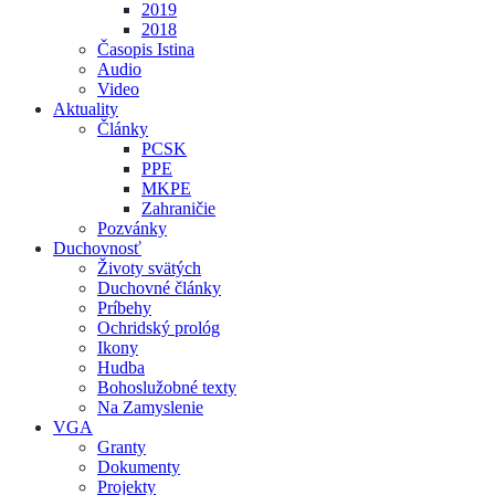
2019
2018
Časopis Istina
Audio
Video
Aktuality
Články
PCSK
PPE
MKPE
Zahraničie
Pozvánky
Duchovnosť
Životy svätých
Duchovné články
Príbehy
Ochridský prológ
Ikony
Hudba
Bohoslužobné texty
Na Zamyslenie
VGA
Granty
Dokumenty
Projekty