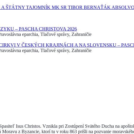
 A ŠTÁTNY TAJOMNÍK MK SR TIBOR BERNAŤÁK ABSOLVO
YKU – PASCHA CHRISTOVA 2026
avoslávna eparchia, Tlačové správy, Zahraničie
RKVI V ČESKÝCH KRAJINÁCH A NA SLOVENSKU – PASCH
avoslávna eparchia, Tlačové správy, Zahraničie
u Spasiteľ Isus Christos. Vznikla pri Zostúpení Svätého Ducha na apoštol
ú Moravu z Byzancie, ktorí tu v roku 863 prišli na pozvanie moravskéh