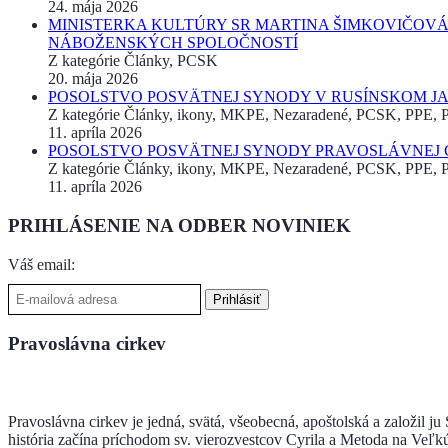
24. mája 2026
MINISTERKA KULTÚRY SR MARTINA ŠIMKOVIČOVÁ
NÁBOŽENSKÝCH SPOLOČNOSTÍ
Z kategórie Články, PCSK
20. mája 2026
POSOLSTVO POSVÄTNEJ SYNODY V RUSÍNSKOM JAZ
Z kategórie Články, ikony, MKPE, Nezaradené, PCSK, PPE, Pr
11. apríla 2026
POSOLSTVO POSVÄTNEJ SYNODY PRAVOSLÁVNEJ CI
Z kategórie Články, ikony, MKPE, Nezaradené, PCSK, PPE, Pr
11. apríla 2026
PRIHLÁSENIE NA ODBER NOVINIEK
Váš email:
Pravoslávna cirkev
Pravoslávna cirkev je jedná, svätá, všeobecná, apoštolská a založil j
história začína príchodom sv. vierozvestcov Cyrila a Metoda na Veľk