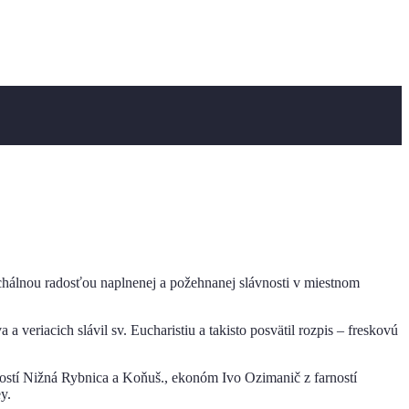
aschálnou radosťou naplnenej a požehnanej slávnosti v miestnom
 veriacich slávil sv. Eucharistiu a takisto posvätil rozpis – freskovú
stí Nižná Rybnica a Koňuš., ekonóm Ivo Ozimanič z farností
y.