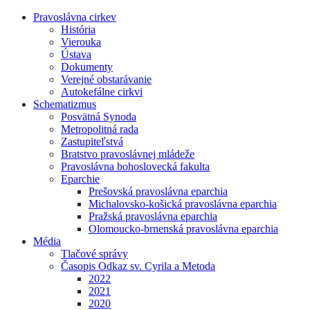
Pravoslávna cirkev
História
Vierouka
Ústava
Dokumenty
Verejné obstarávanie
Autokefálne cirkvi
Schematizmus
Posvätná Synoda
Metropolitná rada
Zastupiteľstvá
Bratstvo pravoslávnej mládeže
Pravoslávna bohoslovecká fakulta
Eparchie
Prešovská pravoslávna eparchia
Michalovsko-košická pravoslávna eparchia
Pražská pravoslávna eparchia
Olomoucko-brnenská pravoslávna eparchia
Média
Tlačové správy
Časopis Odkaz sv. Cyrila a Metoda
2022
2021
2020