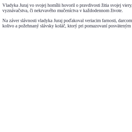
Vladyka Juraj vo svojej homílii hovoril o pravdivosti žitia svojej vie
vyznávačstva, či nekrvavého mučeníctva v každodennom živote.
Na záver slávnosti vladyka Juraj poďakoval veriacim farnosti, darcom
kolivo a požehnaný slávsky koláč, ktorý pri pomazovaní posväteným