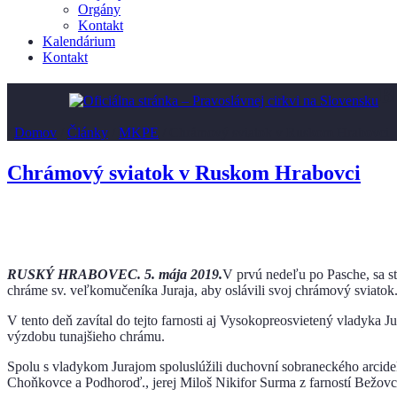
Orgány
Kontakt
Kalendárium
Kontakt
B
/
Domov
/
Články
/
MKPE
/
Chrámový sviatok v Ruskom Hrabovci
Chrámový sviatok v Ruskom Hrabovci
RUSKÝ HRABOVEC. 5. mája 2019.
V prvú nedeľu po Pasche, sa st
chráme sv. veľkomučeníka Juraja, aby oslávili svoj chrámový sviatok
V tento deň zavítal do tejto farnosti aj Vysokopreosvietený vladyka Ju
výzdobu tunajšieho chrámu.
Spolu s vladykom Jurajom spoluslúžili duchovní sobraneckého arcid
Choňkovce a Podhoroď., jerej Miloš Nikifor Surma z farností Bežov