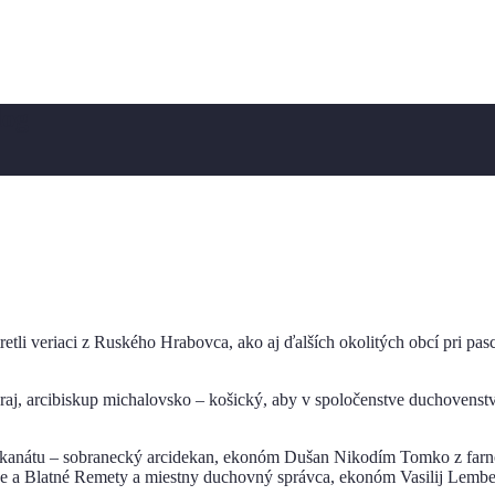
log
retli veriaci z Ruského Hrabovca, ako aj ďalších okolitých obcí pri p
.
raj, arcibiskup michalovsko – košický, aby v spoločenstve duchovenstva a
ekanátu – sobranecký arcidekan, ekonóm Dušan Nikodím Tomko z farno
ce a Blatné Remety a miestny duchovný správca, ekonóm Vasilij Lembe