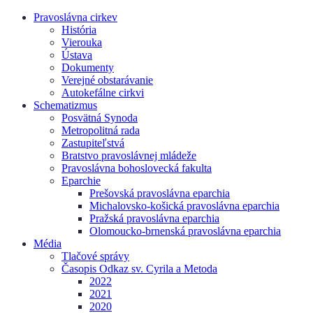
Pravoslávna cirkev
História
Vierouka
Ústava
Dokumenty
Verejné obstarávanie
Autokefálne cirkvi
Schematizmus
Posvätná Synoda
Metropolitná rada
Zastupiteľstvá
Bratstvo pravoslávnej mládeže
Pravoslávna bohoslovecká fakulta
Eparchie
Prešovská pravoslávna eparchia
Michalovsko-košická pravoslávna eparchia
Pražská pravoslávna eparchia
Olomoucko-brnenská pravoslávna eparchia
Média
Tlačové správy
Časopis Odkaz sv. Cyrila a Metoda
2022
2021
2020