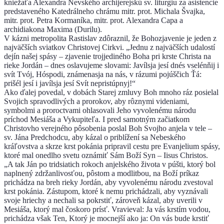
kniežaťa Alexandra Nevského archijerejskú sv. liturgiu za asistencie
predstaveného Katedrálneho chrámu mitr. prot. Michala Švajka,
mitr. prot. Petra Kormaníka, mitr. prot. Alexandra Capa a
archidiakona Maxima (Durilu).
V kázni metropolita Rastislav zdôraznil, že Bohozjavenie je jeden z
najväčších sviatkov Christovej Cirkvi. „Jednu z najväčších udalostí
dejín našej spásy – zjavenie trojjediného Boha pri krste Christa na
rieke Jordán – dnes oslavujeme slovami: Javílsja jesí dnés vselénňij i
svít Tvój, Hóspodi, známenasja na nás, v rázumi pojúščich Ťá:
prišél jesí i javílsja jesí Svít nepristúpnyj!“
Ako ďalej povedal, v dobách Starej zmluvy Boh mnoho ráz posielal
Svojich spravodlivých a prorokov, aby rôznymi videniami,
symbolmi a proroctvami ohlasovali Jeho vyvolenému národu
príchod Mesiáša a Vykupiteľa. I pred samotným začiatkom
Christovho verejného pôsobenia poslal Boh Svojho anjela v tele –
sv. Jána Predchodcu, aby kázal o priblížení sa Nebeského
kráľovstva a skrze krst pokánia pripravil cestu pre Evanjelium spásy,
ktoré mal onedlho svetu oznámiť Sám Boží Syn – Iisus Christos.
„A tak Ján po tridsiatich rokoch anjelského života v púšti, ktorý bol
naplnený zdržanlivosťou, pôstom a modlitbou, na Boží príkaz
prichádza na breh rieky Jordán, aby vyvolenému národu zvestoval
krst pokánia. Zástupom, ktoré k nemu prichádzali, aby vyznávali
svoje hriechy a nechali sa pokrstiť, zároveň kázal, aby uverili v
Mesiáša, ktorý mal čoskoro prísť. Vravieval: Ja vás krstím vodou,
prichádza však Ten, Ktorý je mocnejší ako ja: On vás bude krstiť