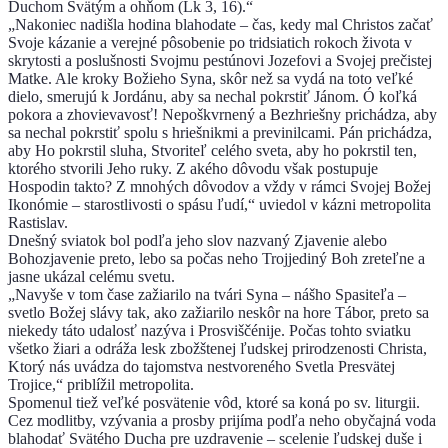
Duchom Svätým a ohňom (Lk 3, 16).“
„Nakoniec nadišla hodina blahodate – čas, kedy mal Christos začať
Svoje kázanie a verejné pôsobenie po tridsiatich rokoch života v
skrytosti a poslušnosti Svojmu pestúnovi Jozefovi a Svojej prečistej
Matke. Ale kroky Božieho Syna, skôr než sa vydá na toto veľké
dielo, smerujú k Jordánu, aby sa nechal pokrstiť Jánom. Ó koľká
pokora a zhovievavosť! Nepoškvrnený a Bezhriešny prichádza, aby
sa nechal pokrstiť spolu s hriešnikmi a previnilcami. Pán prichádza,
aby Ho pokrstil sluha, Stvoriteľ celého sveta, aby ho pokrstil ten,
ktorého stvorili Jeho ruky. Z akého dôvodu však postupuje
Hospodin takto? Z mnohých dôvodov a vždy v rámci Svojej Božej
Ikonómie – starostlivosti o spásu ľudí,“ uviedol v kázni metropolita
Rastislav.
Dnešný sviatok bol podľa jeho slov nazvaný Zjavenie alebo
Bohozjavenie preto, lebo sa počas neho Trojjediný Boh zreteľne a
jasne ukázal celému svetu.
„Navyše v tom čase zažiarilo na tvári Syna – nášho Spasiteľa –
svetlo Božej slávy tak, ako zažiarilo neskôr na hore Tábor, preto sa
niekedy táto udalosť nazýva i Prosviščénije. Počas tohto sviatku
všetko žiari a odráža lesk zbožštenej ľudskej prirodzenosti Christa,
Ktorý nás uvádza do tajomstva nestvoreného Svetla Presvätej
Trojice,“ priblížil metropolita.
Spomenul tiež veľké posvätenie vôd, ktoré sa koná po sv. liturgii.
Cez modlitby, vzývania a prosby prijíma podľa neho obyčajná voda
blahodať Svätého Ducha pre uzdravenie – scelenie ľudskej duše i