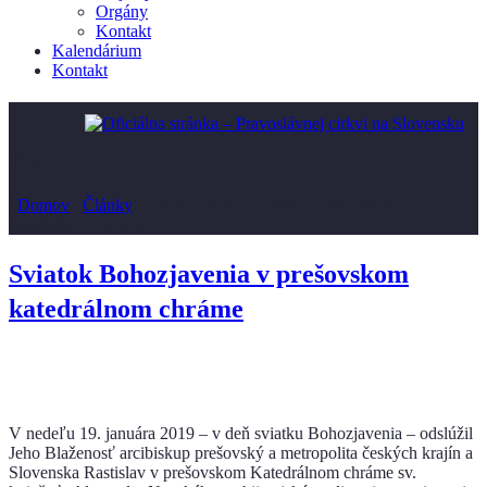
Orgány
Kontakt
Kalendárium
Kontakt
Blog
/
Domov
/
Články
/
Sviatok Bohozjavenia v prešovskom
katedrálnom chráme
Sviatok Bohozjavenia v prešovskom
katedrálnom chráme
V nedeľu 19. januára 2019 – v deň sviatku Bohozjavenia – odslúžil
Jeho Blaženosť arcibiskup prešovský a metropolita českých krajín a
Slovenska Rastislav v prešovskom Katedrálnom chráme sv.