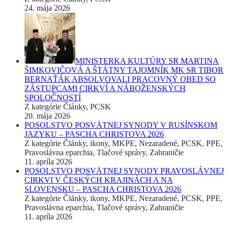
24. mája 2026
MINISTERKA KULTÚRY SR MARTINA
ŠIMKOVIČOVÁ A ŠTÁTNY TAJOMNÍK MK SR TIBOR
BERNAŤÁK ABSOLVOVALI PRACOVNÝ OBED SO
ZÁSTUPCAMI CIRKVÍ A NÁBOŽENSKÝCH
SPOLOČNOSTÍ
Z kategórie Články, PCSK
20. mája 2026
POSOLSTVO POSVÄTNEJ SYNODY V RUSÍNSKOM
JAZYKU – PASCHA CHRISTOVA 2026
Z kategórie Články, ikony, MKPE, Nezaradené, PCSK, PPE,
Pravoslávna eparchia, Tlačové správy, Zahraničie
11. apríla 2026
POSOLSTVO POSVÄTNEJ SYNODY PRAVOSLÁVNEJ
CIRKVI V ČESKÝCH KRAJINÁCH A NA
SLOVENSKU – PASCHA CHRISTOVA 2026
Z kategórie Články, ikony, MKPE, Nezaradené, PCSK, PPE,
Pravoslávna eparchia, Tlačové správy, Zahraničie
11. apríla 2026