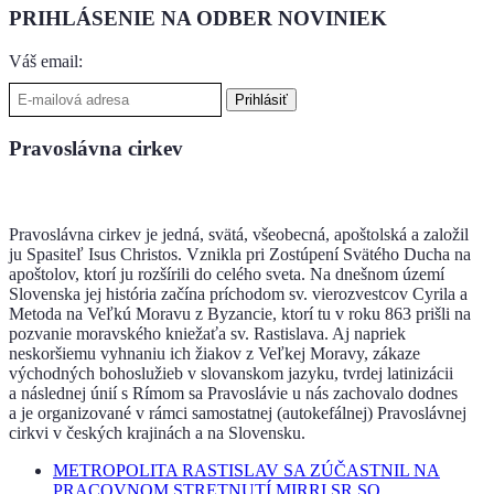
PRIHLÁSENIE NA ODBER NOVINIEK
Váš email:
Pravoslávna cirkev
Pravoslávna cirkev je jedná, svätá, všeobecná, apoštolská a založil
ju Spasiteľ Isus Christos. Vznikla pri Zostúpení Svätého Ducha na
apoštolov, ktorí ju rozšírili do celého sveta. Na dnešnom území
Slovenska jej história začína príchodom sv. vierozvestcov Cyrila a
Metoda na Veľkú Moravu z Byzancie, ktorí tu v roku 863 prišli na
pozvanie moravského kniežaťa sv. Rastislava. Aj napriek
neskoršiemu vyhnaniu ich žiakov z Veľkej Moravy, zákaze
východných bohoslužieb v slovanskom jazyku, tvrdej latinizácii
a následnej únií s Rímom sa Pravoslávie u nás zachovalo dodnes
a je organizované v rámci samostatnej (autokefálnej) Pravoslávnej
cirkvi v českých krajinách a na Slovensku.
METROPOLITA RASTISLAV SA ZÚČASTNIL NA
PRACOVNOM STRETNUTÍ MIRRI SR SO