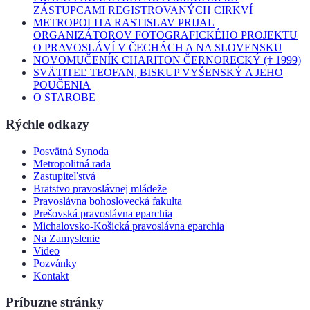
ZÁSTUPCAMI REGISTROVANÝCH CIRKVÍ
METROPOLITA RASTISLAV PRIJAL
ORGANIZÁTOROV FOTOGRAFICKÉHO PROJEKTU
O PRAVOSLÁVÍ V ČECHÁCH A NA SLOVENSKU
NOVOMUČENÍK CHARITON ČERNORECKÝ († 1999)
SVÄTITEĽ TEOFAN, BISKUP VYŠENSKÝ A JEHO
POUČENIA
O STAROBE
Rýchle odkazy
Posvätná Synoda
Metropolitná rada
Zastupiteľstvá
Bratstvo pravoslávnej mládeže
Pravoslávna bohoslovecká fakulta
Prešovská pravoslávna eparchia
Michalovsko-Košická pravoslávna eparchia
Na Zamyslenie
Video
Pozvánky
Kontakt
Príbuzne stránky