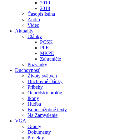
2019
2018
Časopis Istina
Audio
Video
Aktuality
Články
PCSK
PPE
MKPE
Zahraničie
Pozvánky
Duchovnosť
Životy svätých
Duchovné články
Príbehy
Ochridský prológ
Ikony
Hudba
Bohoslužobné texty
Na Zamyslenie
VGA
Granty
Dokumenty
Projekty