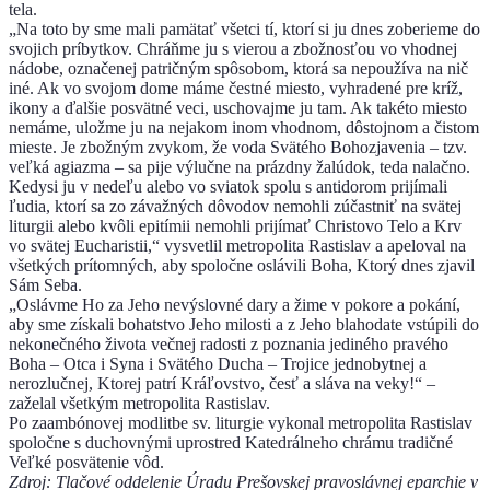
tela.
„Na toto by sme mali pamätať všetci tí, ktorí si ju dnes zoberieme do
svojich príbytkov. Chráňme ju s vierou a zbožnosťou vo vhodnej
nádobe, označenej patričným spôsobom, ktorá sa nepoužíva na nič
iné. Ak vo svojom dome máme čestné miesto, vyhradené pre kríž,
ikony a ďalšie posvätné veci, uschovajme ju tam. Ak takéto miesto
nemáme, uložme ju na nejakom inom vhodnom, dôstojnom a čistom
mieste. Je zbožným zvykom, že voda Svätého Bohozjavenia – tzv.
veľká agiazma – sa pije výlučne na prázdny žalúdok, teda nalačno.
Kedysi ju v nedeľu alebo vo sviatok spolu s antidorom prijímali
ľudia, ktorí sa zo závažných dôvodov nemohli zúčastniť na svätej
liturgii alebo kvôli epitímii nemohli prijímať Christovo Telo a Krv
vo svätej Eucharistii,“ vysvetlil metropolita Rastislav a apeloval na
všetkých prítomných, aby spoločne oslávili Boha, Ktorý dnes zjavil
Sám Seba.
„Oslávme Ho za Jeho nevýslovné dary a žime v pokore a pokání,
aby sme získali bohatstvo Jeho milosti a z Jeho blahodate vstúpili do
nekonečného života večnej radosti z poznania jediného pravého
Boha – Otca i Syna i Svätého Ducha – Trojice jednobytnej a
nerozlučnej, Ktorej patrí Kráľovstvo, česť a sláva na veky!“ –
zaželal všetkým metropolita Rastislav.
Po zaambónovej modlitbe sv. liturgie vykonal metropolita Rastislav
spoločne s duchovnými uprostred Katedrálneho chrámu tradičné
Veľké posvätenie vôd.
Zdroj: Tlačové oddelenie Úradu Prešovskej pravoslávnej eparchie v