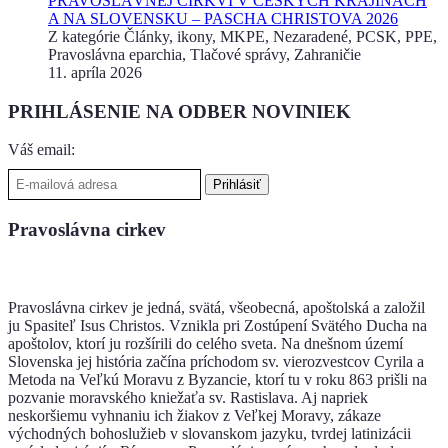
PRAVOSLÁVNEJ CIRKVI V ČESKÝCH KRAJINÁCH
A NA SLOVENSKU – PASCHA CHRISTOVA 2026
Z kategórie Články, ikony, MKPE, Nezaradené, PCSK, PPE,
Pravoslávna eparchia, Tlačové správy, Zahraničie
11. apríla 2026
PRIHLÁSENIE NA ODBER NOVINIEK
Váš email:
Pravoslávna cirkev
Pravoslávna cirkev je jedná, svätá, všeobecná, apoštolská a založil
ju Spasiteľ Isus Christos. Vznikla pri Zostúpení Svätého Ducha na
apoštolov, ktorí ju rozšírili do celého sveta. Na dnešnom území
Slovenska jej história začína príchodom sv. vierozvestcov Cyrila a
Metoda na Veľkú Moravu z Byzancie, ktorí tu v roku 863 prišli na
pozvanie moravského kniežaťa sv. Rastislava. Aj napriek
neskoršiemu vyhnaniu ich žiakov z Veľkej Moravy, zákaze
východných bohoslužieb v slovanskom jazyku, tvrdej latinizácii