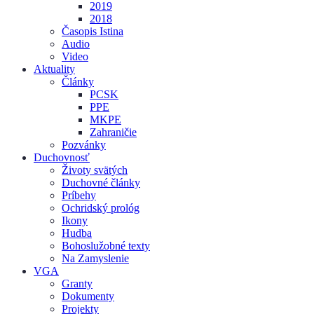
2019
2018
Časopis Istina
Audio
Video
Aktuality
Články
PCSK
PPE
MKPE
Zahraničie
Pozvánky
Duchovnosť
Životy svätých
Duchovné články
Príbehy
Ochridský prológ
Ikony
Hudba
Bohoslužobné texty
Na Zamyslenie
VGA
Granty
Dokumenty
Projekty