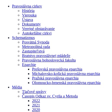
Pravoslávna cirkev
História
Vierouka
Ústava
Dokumenty
Verejné obstarávanie
Autokefálne cirkvi
Schematizmus
Posvätná Synoda
Metropolitná rada
Zastupiteľstvá
Bratstvo pravoslávnej mládeže
Pravoslávna bohoslovecká fakulta
Eparchie
Prešovská pravoslávna eparchia
Michalovsko-košická pravoslávna eparchia
Pražská pravoslávna eparchia
Olomoucko-brnenská pravoslávna eparchia
Média
Tlačové správy
Časopis Odkaz sv. Cyrila a Metoda
2022
2021
2020