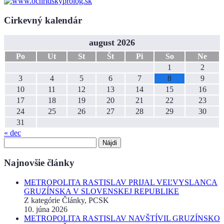
Cirkevný kalendár
august 2026
Po
Ut
St
Št
Pi
So
Ne
1
2
3
4
5
6
7
8
9
10
11
12
13
14
15
16
17
18
19
20
21
22
23
24
25
26
27
28
29
30
31
« dec
Hľadať:
Najnovšie články
METROPOLITA RASTISLAV PRIJAL VEĽVYSLANCA
GRUZÍNSKA V SLOVENSKEJ REPUBLIKE
Z kategórie Články, PCSK
10. júna 2026
METROPOLITA RASTISLAV NAVŠTÍVIL GRUZÍNSKO