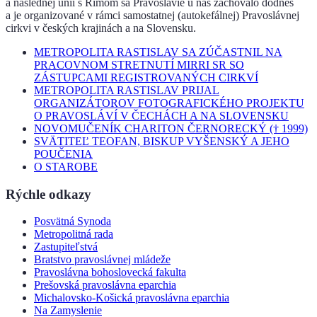
a následnej únií s Rímom sa Pravoslávie u nás zachovalo dodnes
a je organizované v rámci samostatnej (autokefálnej) Pravoslávnej
cirkvi v českých krajinách a na Slovensku.
METROPOLITA RASTISLAV SA ZÚČASTNIL NA
PRACOVNOM STRETNUTÍ MIRRI SR SO
ZÁSTUPCAMI REGISTROVANÝCH CIRKVÍ
METROPOLITA RASTISLAV PRIJAL
ORGANIZÁTOROV FOTOGRAFICKÉHO PROJEKTU
O PRAVOSLÁVÍ V ČECHÁCH A NA SLOVENSKU
NOVOMUČENÍK CHARITON ČERNORECKÝ († 1999)
SVÄTITEĽ TEOFAN, BISKUP VYŠENSKÝ A JEHO
POUČENIA
O STAROBE
Rýchle odkazy
Posvätná Synoda
Metropolitná rada
Zastupiteľstvá
Bratstvo pravoslávnej mládeže
Pravoslávna bohoslovecká fakulta
Prešovská pravoslávna eparchia
Michalovsko-Košická pravoslávna eparchia
Na Zamyslenie