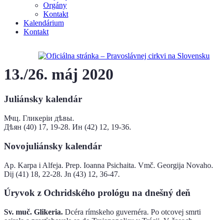
Orgány
Kontakt
Kalendárium
Kontakt
13./26. máj 2020
Juliánsky kalendár
Мчц. ​Гликеріи​ дѣвы.
Дѣян (40) 17, 19-28. Ин (42) 12, 19-36.
Novojuliánsky kalendár
Ap. Karpa i Alfeja. Prep. Ioanna Psichaita. Vmč. Georgija Novaho.
Dij (41) 18, 22-28. Jn (43) 12, 36-47.
Úryvok z Ochridského prológu na dnešný deň
Sv. muč. Glikeria.
Dcéra rímskeho guvernéra. Po otcovej smrti