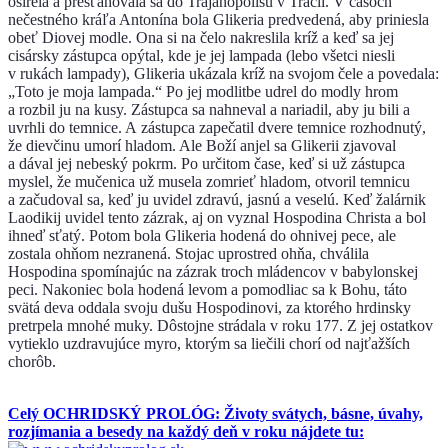
osirela a presťahovala sa do Trajanopolisu v Trácii. V časoch
nečestného kráľa Antonína bola Glikeria predvedená, aby priniesla
obeť Diovej modle. Ona si na čelo nakreslila kríž a keď sa jej
cisársky zástupca opýtal, kde je jej lampada (lebo všetci niesli
v rukách lampady), Glikeria ukázala kríž na svojom čele a povedala:
„Toto je moja lampada.“ Po jej modlitbe udrel do modly hrom
a rozbil ju na kusy. Zástupca sa nahneval a nariadil, aby ju bili a
uvrhli do temnice. A zástupca zapečatil dvere temnice rozhodnutý,
že dievčinu umorí hladom. Ale Boží anjel sa Glikerii zjavoval
a dával jej nebeský pokrm. Po určitom čase, keď si už zástupca
myslel, že mučenica už musela zomrieť hladom, otvoril temnicu
a začudoval sa, keď ju uvidel zdravú, jasnú a veselú. Keď žalárnik
Laodikij uvidel tento zázrak, aj on vyznal Hospodina Christa a bol
ihneď sťatý. Potom bola Glikeria hodená do ohnivej pece, ale
zostala ohňom nezranená. Stojac uprostred ohňa, chválila
Hospodina spomínajúc na zázrak troch mládencov v babylonskej
peci. Nakoniec bola hodená levom a pomodliac sa k Bohu, táto
svätá deva oddala svoju dušu Hospodinovi, za ktorého hrdinsky
pretrpela mnohé muky. Dôstojne strádala v roku 177. Z jej ostatkov
vytieklo uzdravujúce myro, ktorým sa liečili chorí od najťažších
chorôb.
Celý OCHRIDSKÝ PROLÓG: Životy svátych, básne, úvahy,
rozjímania a besedy na každý deň v roku nájdete tu: