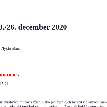
3./26. december 2020
 Лукіи​ дѣвы.
HORODICY.
 15-21.
ť chrabrých mužov zažiarilo ako päť žiarivých hviezd v čiernych časoc
 v armáde; aj Orest bol vzorným vojakom, Auxentij bol kňazom a Mard