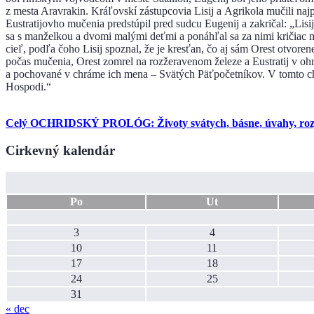
z mesta Aravrakin. Kráľovskí zástupcovia Lisij a Agrikola mučili najp
Eustratijovho mučenia predstúpil pred sudcu Eugenij a zakričal: „Lisi
sa s manželkou a dvomi malými deťmi a ponáhľal sa za nimi kričiac m
cieľ, podľa čoho Lisij spoznal, že je kresťan, čo aj sám Orest otvore
počas mučenia, Orest zomrel na rozžeravenom železe a Eustratij v ohniv
a pochované v chráme ich mena – Svätých Päťpočetníkov. V tomto chrám
Hospodi.“
Celý OCHRIDSKÝ PROLÓG: Životy svátych, básne, úvahy, rozjím
Cirkevný kalendár
Po
Ut
3
4
10
11
17
18
24
25
31
« dec