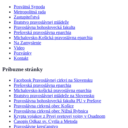
Posvätná Synoda
Metropolitná rada
Zastupiteľstvá
Bratstvo pravoslávnej mládeže
Pravoslávna bohoslovecká fakulta
Prešovská pravoslávna eparchia
Michalovsko-Košická pravoslávna eparchia
Na Zamyslenie
Video
Pozvánky
Kontakt
Príbuzne stránky
Facebook Pravoslávnej cirkvi na Slovensku
Prešovská pravoslávna eparchia
Michalovsko-košická pravoslávna eparchia
Bratstvo pravoslávnej mládeže na Slovensku
Pravoslávna bohoslovecká fakulta PU v Prešove
Pravoslávna cirkvná obec Košice
Pravoslávna cirkvná obec Nižná Rybnica
Krypta vojakov z Prvej svetovej vojny v Osadnom
Časopis Odkaz sv. Cyrila a Metoda
Pravoslávne kresťanstvo