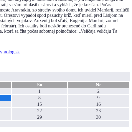
j sa sám prihlásil cisárovi a vyhlásil, že je kresťan. Počas
 meste Aravrakin, zo strechy svojho domu ich uvidel Mardarij, rozlúčil
u Orestovi vypadol spod pazuchy kríž, keď mieril pred Lisijom na
ostatných vojakov. Auxentij bol sťatý, Eugenij a Mardarij zomreli
. február). Ich ostatky boli neskôr prenesené do Carihradu
 ktorá sa číta počas sobotnej polnočnice: „Veličaja veličaju Ťa
So
Ne
1
2
8
9
15
16
22
23
29
30