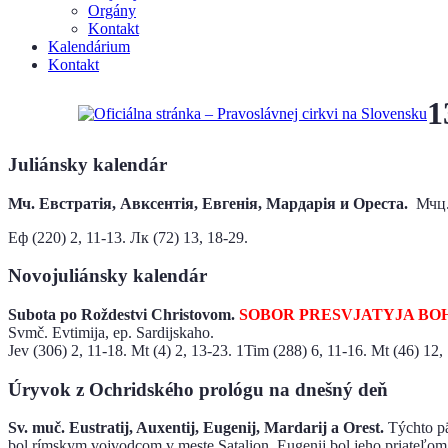
Orgány
Kontakt
Kalendárium
Kontakt
1
Juliánsky kalendár
Мч. Евстратія, Авксентія, Евгенія, ​Мардарія ​и Ореста.
Мчц.
Еф (220) 2, 11-13. Лк (72) 13, 18-29.
Novojuliánsky kalendár
Subota po Roždestvi Christovom.
SOBOR PRESVJATYJA BO
Svmč. Evtimija, ep. Sardijskaho.
Jev (306) 2, 11-18. Mt (4) 2, 13-23. 1Tim (288) 6, 11-16. Мt (46) 12,
Úryvok z Ochridského prológu na dnešný deň
Sv. muč. Eustratij, Auxentij, Eugenij, Mardarij a Orest.
Týchto pä
bol rímskym vojvodcom v meste Satalion, Eugenij bol jeho priateľom