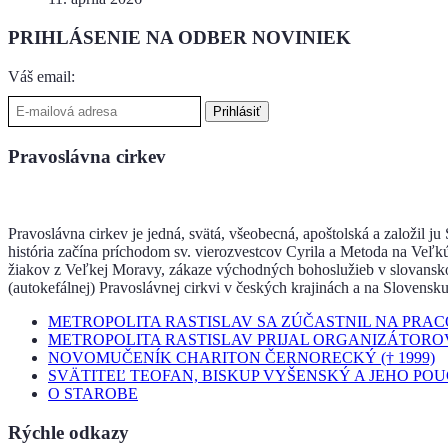
PRIHLÁSENIE NA ODBER NOVINIEK
Váš email:
Pravoslávna cirkev
Pravoslávna cirkev je jedná, svätá, všeobecná, apoštolská a založil j
história začína príchodom sv. vierozvestcov Cyrila a Metoda na Veľk
žiakov z Veľkej Moravy, zákaze východných bohoslužieb v slovanskom 
(autokefálnej) Pravoslávnej cirkvi v českých krajinách a na Slovensku
METROPOLITA RASTISLAV SA ZÚČASTNIL NA PRA
METROPOLITA RASTISLAV PRIJAL ORGANIZÁTORO
NOVOMUČENÍK CHARITON ČERNORECKÝ († 1999)
SVÄTITEĽ TEOFAN, BISKUP VYŠENSKÝ A JEHO PO
O STAROBE
Rýchle odkazy