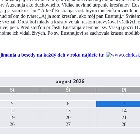
rv Auxentija ako duchovného. Vidiac nevinné utrpenie kresťanov, Eustrati
j, aj ja som kresťan!“ A keď Eustratija s ostatnými mučeníkmi viedli po
učiteľom do tváre: „Aj ja som kresťan, ako môj pán Eustratij.“ Svätém
ne vyznal. Orest bol mladý a krásny vojak, rastom prevyšoval všetkých 
ej peci. Pred smrťou pričastil Eustratija v temnici sv. Vlasij (pozri 11
e ich vídali živých. Po sv. Eustratijovi sa zachovala krásna modlitba,
ania a besedy na každý deň v roku nájdete tu:
august 2026
St
Št
Pi
5
6
7
12
13
14
19
20
21
26
27
28