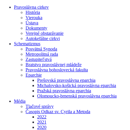
Pravoslávna cirkev
História
Vierouka
Ústava
Dokumenty
Verejné obstarávanie
Autokefálne cirkvi
Schematizmus
Posvätná Synoda
Metropolitná rada
Zastupiteľstvá
Bratstvo pravoslávnej mládeže
Pravoslávna bohoslovecká fakulta
Eparchie
Prešovská pravoslávna eparchia
Michalovsko-košická pravoslávna eparchia
Pražská pravoslávna eparchia
Olomoucko-brnenská pravoslávna eparchia
Média
Tlačové správy
Časopis Odkaz sv. Cyrila a Metoda
2022
2021
2020