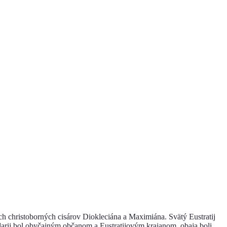
h christoborných cisárov Diokleciána a Maximiána. Svätý Eustratij
arij bol obyčajným občanom a Eustratijovým krajanom, obaja boli