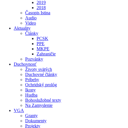
2019
2018
Časopis Istina
Audio
Video
Aktuality
Články
PCSK
PPE
MKPE
Zahraničie
Pozvánky
Duchovnosť
Životy svätých
Duchovné články
Príbehy
Ochridský prológ
Ikony
Hudba
Bohoslužobné texty
Na Zamyslenie
VGA
Granty
Dokumenty
Projekty