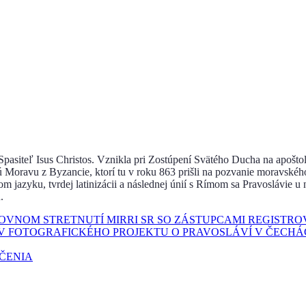
u Spasiteľ Isus Christos. Vznikla pri Zostúpení Svätého Ducha na apoštol
ú Moravu z Byzancie, ktorí tu v roku 863 prišli na pozvanie moravskéh
jazyku, tvrdej latinizácii a následnej únií s Rímom sa Pravoslávie u 
.
COVNOM STRETNUTÍ MIRRI SR SO ZÁSTUPCAMI REGISTR
V FOTOGRAFICKÉHO PROJEKTU O PRAVOSLÁVÍ V ČECHÁ
UČENIA