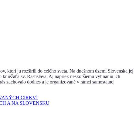
ov, ktorí ju rozšírili do celého sveta. Na dnešnom území Slovenska jej
o kniežaťa sv. Rastislava. Aj napriek neskoršiemu vyhnaniu ich
nás zachovalo dodnes a je organizované v rámci samostatnej
OVANÝCH CIRKVÍ
CH A NA SLOVENSKU