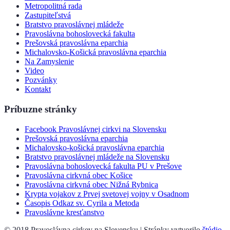
Metropolitná rada
Zastupiteľstvá
Bratstvo pravoslávnej mládeže
Pravoslávna bohoslovecká fakulta
Prešovská pravoslávna eparchia
Michalovsko-Košická pravoslávna eparchia
Na Zamyslenie
Video
Pozvánky
Kontakt
Príbuzne stránky
Facebook Pravoslávnej cirkvi na Slovensku
Prešovská pravoslávna eparchia
Michalovsko-košická pravoslávna eparchia
Bratstvo pravoslávnej mládeže na Slovensku
Pravoslávna bohoslovecká fakulta PU v Prešove
Pravoslávna cirkvná obec Košice
Pravoslávna cirkvná obec Nižná Rybnica
Krypta vojakov z Prvej svetovej vojny v Osadnom
Časopis Odkaz sv. Cyrila a Metoda
Pravoslávne kresťanstvo
© 2018 Pravoslávna cirkev na Slovensku | Stránky vytvorilo
štúdio