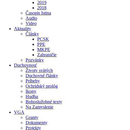
2019
2018
Časopis Istina
Audio
Video
Aktuality
Články
PCSK
PPE
MKPE
Zahraničie
Pozvánky
Duchovnosť
Životy svätých
Duchovné články
Príbehy
Ochridský prológ
Ikony
Hudba
Bohoslužobné texty
Na Zamyslenie
VGA
Granty
Dokumenty
Projekty