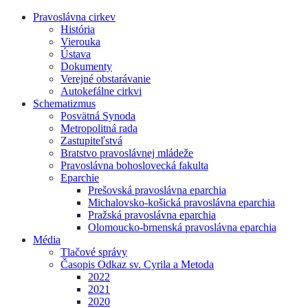
Pravoslávna cirkev
História
Vierouka
Ústava
Dokumenty
Verejné obstarávanie
Autokefálne cirkvi
Schematizmus
Posvätná Synoda
Metropolitná rada
Zastupiteľstvá
Bratstvo pravoslávnej mládeže
Pravoslávna bohoslovecká fakulta
Eparchie
Prešovská pravoslávna eparchia
Michalovsko-košická pravoslávna eparchia
Pražská pravoslávna eparchia
Olomoucko-brnenská pravoslávna eparchia
Média
Tlačové správy
Časopis Odkaz sv. Cyrila a Metoda
2022
2021
2020