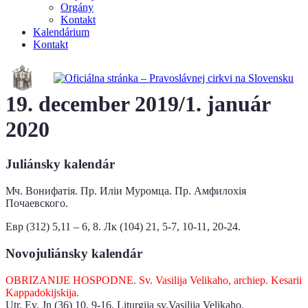
Orgány
Kontakt
Kalendárium
Kontakt
19. december 2019/1. január
2020
Juliánsky kalendár
Мч. Вонифатія​. Пр. Иліи Муромца. Пр. Амфилохія
Почаевского.
Евр (312) 5,11 – 6, 8. Лк (104) 21, 5-7, 10-11, 20-24.
Novojuliánsky kalendár
OBRIZANIJE HOSPODNE. Sv. Vasilija Velikaho, archiep. Kesarii
Kappadоkijskija.
Utr. Ev. Jn (36) 10, 9-16. Liturgija sv.Vasilija Velikaho.