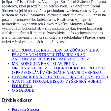
ju Spasiteľ Isus Christos. Vznikla pri Zostúpení Svätého Ducha na
apoštolov, ktorí ju rozšírili do celého sveta. Na dnešnom území
Slovenska jej história začína príchodom sv. vierozvestcov Cyrila a
Metoda na Veľkú Moravu z Byzancie, ktorí tu v roku 863 prišli na
pozvanie moravského kniežaťa sv. Rastislava. Aj napriek
neskoršiemu vyhnaniu ich žiakov z Veľkej Moravy, zákaze
východných bohoslužieb v slovanskom jazyku, tvrdej latinizácii
a následnej únií s Rímom sa Pravoslávie u nás zachovalo dodnes
a je organizované v rámci samostatnej (autokefálnej) Pravoslávnej
cirkvi v českých krajinách a na Slovensku.
METROPOLITA RASTISLAV SA ZÚČASTNIL NA
PRACOVNOM STRETNUTÍ MIRRI SR SO
ZÁSTUPCAMI REGISTROVANÝCH CIRKVÍ
METROPOLITA RASTISLAV PRIJAL
ORGANIZÁTOROV FOTOGRAFICKÉHO PROJEKTU
O PRAVOSLÁVÍ V ČECHÁCH A NA SLOVENSKU
NOVOMUČENÍK CHARITON ČERNORECKÝ († 1999)
SVÄTITEĽ TEOFAN, BISKUP VYŠENSKÝ A JEHO
POUČENIA
O STAROBE
Rýchle odkazy
Posvätná Synoda