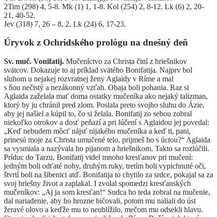
2Tim (298) 4, 5-8. Mk (1) 1, 1-8. Kol (254) 2, 8-12. Lk (6) 2, 20-
21, 40-52.
Jev (318) 7, 26 – 8, 2. Lk (24) 6, 17-23.
Úryvok z Ochridského prológu na dnešný deň
Sv. muč. Vonifatij.
Mučeníctvo za Christa činí z hriešnikov
svätcov. Dokazuje to aj príklad svätého Bonifatija. Najprv bol
sluhom u nejakej rozvratnej ženy Aglaidy v Ríme a mal
s ňou nečistý a nezákonný vzťah. Obaja boli pohania. Raz si
Aglaida zaželala mať doma ostatky mučeníka ako nejaký talizman,
ktorý by ju chránil pred zlom. Poslala preto svojho sluhu do Ázie,
aby jej našiel a kúpil to, čo si želala. Bonifatij zo sebou zobral
niekoľko otrokov a dosť peňazí a pri lúčení s Aglaidou jej povedal:
„Keď nebudem môcť nájsť nijakého mučeníka a keď ti, pani,
prinesú moje za Christa umučené telo, prijmeš ho s úctou?“ Aglaida
sa vysmiala a nazývala ho pijanom a hriešnikom. Takto sa rozlúčili.
Príduc do Tarzu, Bonifatij videl mnoho kresťanov pri mučení:
jedným boli odťaté nohy, druhým ruky, tretím boli vypichnuté oči,
štvrtí boli na šibenici atď. Bonifatija to chytilo za srdce, pokajal sa za
svoj hriešny život a zaplakal. I zvolal spomedzi kresťanských
mučeníkov: „Aj ja som kresťan!“ Sudca ho teda zobral na mučenie,
dal nariadenie, aby ho hrozne bičovali, potom mu naliali do úst
žeravé olovo a keďže mu to neublížilo, mečom mu odsekli hlavu.