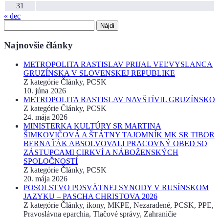
31
« dec
Hľadať:
Najnovšie články
METROPOLITA RASTISLAV PRIJAL VEĽVYSLANCA
GRUZÍNSKA V SLOVENSKEJ REPUBLIKE
Z kategórie Články, PCSK
10. júna 2026
METROPOLITA RASTISLAV NAVŠTÍVIL GRUZÍNSKO
Z kategórie Články, PCSK
24. mája 2026
MINISTERKA KULTÚRY SR MARTINA
ŠIMKOVIČOVÁ A ŠTÁTNY TAJOMNÍK MK SR TIBOR
BERNAŤÁK ABSOLVOVALI PRACOVNÝ OBED SO
ZÁSTUPCAMI CIRKVÍ A NÁBOŽENSKÝCH
SPOLOČNOSTÍ
Z kategórie Články, PCSK
20. mája 2026
POSOLSTVO POSVÄTNEJ SYNODY V RUSÍNSKOM
JAZYKU – PASCHA CHRISTOVA 2026
Z kategórie Články, ikony, MKPE, Nezaradené, PCSK, PPE,
Pravoslávna eparchia, Tlačové správy, Zahraničie