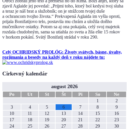
Otroci zobrali jeho telo a preniesli ho do Ríma. Boží anjel, ktorý sa
zjavil Aglaide jej povedal: „Prijmi toho, ktorý bol kedysi tvoj sluha
a teraz je náš brat a služobník; on je strážcom tvojej duše
a ochrancom tvojho života.“ Prekvapená Aglaida im vyšla oproti,
prijala Bonifatijovo telo, postavila mu chrám a uložila doňho
mučeníkove ostatky. Potom sa aj ona pokajala, celý svoj majetok
rozdala chudobným, sama sa utiahla zo sveta a žila ešte 15 rokov
v horkom pokání. Svätý Bonifatij strádal v roku 290.
Celý OCHRIDSKÝ PROLÓG: Životy svátych, básne, úvahy,
rozjímania a besedy na každý deň v roku nájdete tu:
Cirkevný kalendár
august 2026
Po
Ut
St
Št
Pi
So
Ne
1
2
3
4
5
6
7
8
9
10
11
12
13
14
15
16
17
18
19
20
21
22
23
24
25
26
27
28
29
30