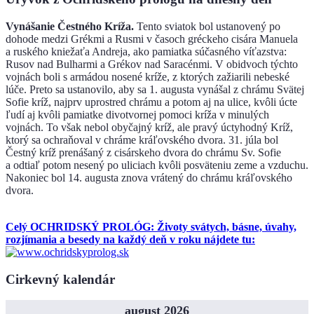
Vynášanie Čestného Kríža.
Tento sviatok bol ustanovený po
dohode medzi Grékmi a Rusmi v časoch gréckeho cisára Manuela
a ruského kniežaťa Andreja, ako pamiatka súčasného víťazstva:
Rusov nad Bulharmi a Grékov nad Saracénmi. V obidvoch týchto
vojnách boli s armádou nosené kríže, z ktorých zažiarili nebeské
lúče. Preto sa ustanovilo, aby sa 1. augusta vynášal z chrámu Svätej
Sofie kríž, najprv uprostred chrámu a potom aj na ulice, kvôli úcte
ľudí aj kvôli pamiatke divotvornej pomoci kríža v minulých
vojnách. To však nebol obyčajný kríž, ale pravý úctyhodný Kríž,
ktorý sa ochraňoval v chráme kráľovského dvora. 31. júla bol
Čestný kríž prenášaný z cisárskeho dvora do chrámu Sv. Sofie
a odtiaľ potom nesený po uliciach kvôli posväteniu zeme a vzduchu.
Nakoniec bol 14. augusta znova vrátený do chrámu kráľovského
dvora.
Celý OCHRIDSKÝ PROLÓG: Životy svátych, básne, úvahy,
rozjímania a besedy na každý deň v roku nájdete tu:
Cirkevný kalendár
august 2026