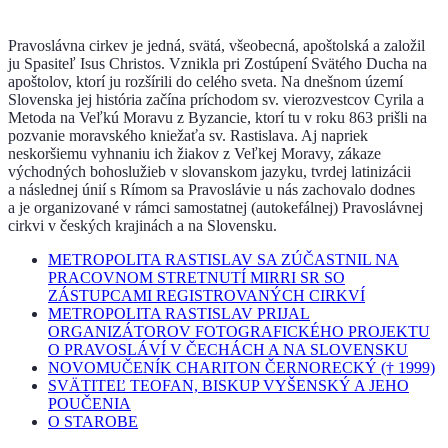
Pravoslávna cirkev je jedná, svätá, všeobecná, apoštolská a založil
ju Spasiteľ Isus Christos. Vznikla pri Zostúpení Svätého Ducha na
apoštolov, ktorí ju rozšírili do celého sveta. Na dnešnom území
Slovenska jej história začína príchodom sv. vierozvestcov Cyrila a
Metoda na Veľkú Moravu z Byzancie, ktorí tu v roku 863 prišli na
pozvanie moravského kniežaťa sv. Rastislava. Aj napriek
neskoršiemu vyhnaniu ich žiakov z Veľkej Moravy, zákaze
východných bohoslužieb v slovanskom jazyku, tvrdej latinizácii
a následnej únií s Rímom sa Pravoslávie u nás zachovalo dodnes
a je organizované v rámci samostatnej (autokefálnej) Pravoslávnej
cirkvi v českých krajinách a na Slovensku.
METROPOLITA RASTISLAV SA ZÚČASTNIL NA
PRACOVNOM STRETNUTÍ MIRRI SR SO
ZÁSTUPCAMI REGISTROVANÝCH CIRKVÍ
METROPOLITA RASTISLAV PRIJAL
ORGANIZÁTOROV FOTOGRAFICKÉHO PROJEKTU
O PRAVOSLÁVÍ V ČECHÁCH A NA SLOVENSKU
NOVOMUČENÍK CHARITON ČERNORECKÝ († 1999)
SVÄTITEĽ TEOFAN, BISKUP VYŠENSKÝ A JEHO
POUČENIA
O STAROBE