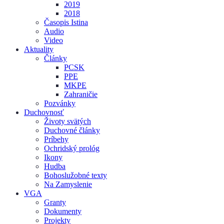
2019
2018
Časopis Istina
Audio
Video
Aktuality
Články
PCSK
PPE
MKPE
Zahraničie
Pozvánky
Duchovnosť
Životy svätých
Duchovné články
Príbehy
Ochridský prológ
Ikony
Hudba
Bohoslužobné texty
Na Zamyslenie
VGA
Granty
Dokumenty
Projekty