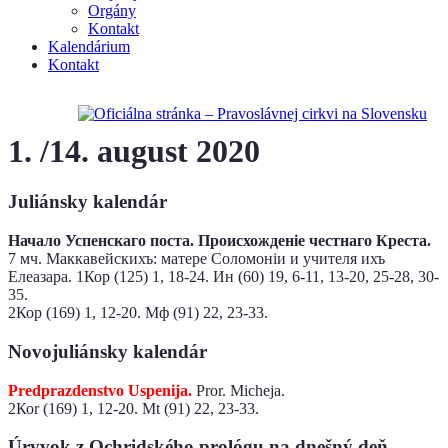
Orgány
Kontakt
Kalendárium
Kontakt
1. /14. august 2020
Juliánsky kalendár
Начало Успенскаго поста. Происхожденіе честнаго Креста.
7 мч. Маккавейскихъ: ​матере​ ​Соломоніи​ и учителя ихъ ​
Елеазара​. 1Кор (125) 1, 18-24. Ин (60) 19, 6-11, 13-20, 25-28, 30-
35.
2Кор (169) 1, 12-20. Мф (91) 22, 23-33.
Novojuliánsky kalendár
Predprazdenstvo Uspenija.
Pror. Micheja.
2Коr (169) 1, 12-20. Мt (91) 22, 23-33.
Úryvok z Ochridského prológu na dnešný deň