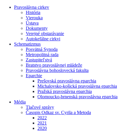
Pravoslávna cirkev
História
Vierouka
Ústava
Dokumenty
Verejné obstarávanie
Autokefálne cirkvi
Schematizmus
Posvätná Synoda
Metropolitná rada
Zastupiteľstvá
Bratstvo pravoslávnej mládeže
Pravoslávna bohoslovecká fakulta
Eparchie
Prešovská pravoslávna eparchia
Michalovsko-košická pravoslávna eparchia
Pražská pravoslávna eparchia
Olomoucko-brnenská pravoslávna eparchia
Média
Tlačové správy
Časopis Odkaz sv. Cyrila a Metoda
2022
2021
2020