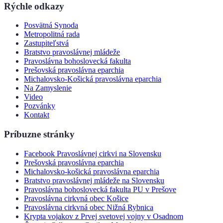
Rýchle odkazy
Posvätná Synoda
Metropolitná rada
Zastupiteľstvá
Bratstvo pravoslávnej mládeže
Pravoslávna bohoslovecká fakulta
Prešovská pravoslávna eparchia
Michalovsko-Košická pravoslávna eparchia
Na Zamyslenie
Video
Pozvánky
Kontakt
Príbuzne stránky
Facebook Pravoslávnej cirkvi na Slovensku
Prešovská pravoslávna eparchia
Michalovsko-košická pravoslávna eparchia
Bratstvo pravoslávnej mládeže na Slovensku
Pravoslávna bohoslovecká fakulta PU v Prešove
Pravoslávna cirkvná obec Košice
Pravoslávna cirkvná obec Nižná Rybnica
Krypta vojakov z Prvej svetovej vojny v Osadnom