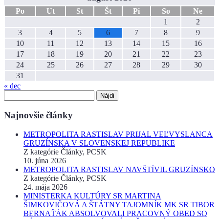
Po
Ut
St
Št
Pi
So
Ne
1
2
3
4
5
6
7
8
9
10
11
12
13
14
15
16
17
18
19
20
21
22
23
24
25
26
27
28
29
30
31
« dec
Hľadať:
Najnovšie články
METROPOLITA RASTISLAV PRIJAL VEĽVYSLANCA
GRUZÍNSKA V SLOVENSKEJ REPUBLIKE
Z kategórie Články, PCSK
10. júna 2026
METROPOLITA RASTISLAV NAVŠTÍVIL GRUZÍNSKO
Z kategórie Články, PCSK
24. mája 2026
MINISTERKA KULTÚRY SR MARTINA
ŠIMKOVIČOVÁ A ŠTÁTNY TAJOMNÍK MK SR TIBOR
BERNAŤÁK ABSOLVOVALI PRACOVNÝ OBED SO