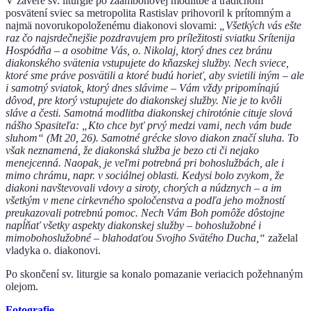
V závere sv. liturgie po zaambónovej modlitbe a tradičnom
posvätení sviec sa metropolita Rastislav prihovoril k prítomným a
najmä novorukopoloženému diakonovi slovami:
„Všetkých vás ešte
raz čo najsrdečnejšie pozdravujem pro príležitosti sviatku Srítenija
Hospódňa – a osobitne Vás, o. Nikolaj, ktorý dnes cez bránu
diakonského svätenia vstupujete do kňazskej služby. Nech sviece,
ktoré sme práve posvätili a ktoré budú horieť, aby svietili iným – ale
i samotný sviatok, ktorý dnes slávime – Vám vždy pripomínajú
dôvod, pre ktorý vstupujete do diakonskej služby. Nie je to kvôli
sláve a česti. Samotná modlitba diakonskej chirotónie cituje slová
nášho Spasiteľa: „Kto chce byť prvý medzi vami, nech vám bude
sluhom“ (Mt 20, 26). Samotné grécke slovo diakon značí sluha. To
však neznamená, že diakonská služba je bezo cti či nejako
menejcenná. Naopak, je veľmi potrebná pri bohoslužbách, ale i
mimo chrámu, napr. v sociálnej oblasti. Kedysi bolo zvykom, že
diakoni navštevovali vdovy a siroty, chorých a núdznych – a im
všetkým v mene cirkevného spoločenstva a podľa jeho možností
preukazovali potrebnú pomoc. Nech Vám Boh pomôže dôstojne
napĺňať všetky aspekty diakonskej služby – bohoslužobné i
mimobohoslužobné – blahodaťou Svojho Svätého Ducha,“
zaželal
vladyka o. diakonovi.
Po skončení sv. liturgie sa konalo pomazanie veriacich požehnaným
olejom.
Fotografie