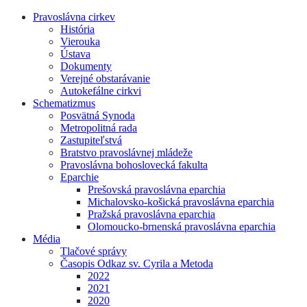
Pravoslávna cirkev
História
Vierouka
Ústava
Dokumenty
Verejné obstarávanie
Autokefálne cirkvi
Schematizmus
Posvätná Synoda
Metropolitná rada
Zastupiteľstvá
Bratstvo pravoslávnej mládeže
Pravoslávna bohoslovecká fakulta
Eparchie
Prešovská pravoslávna eparchia
Michalovsko-košická pravoslávna eparchia
Pražská pravoslávna eparchia
Olomoucko-brnenská pravoslávna eparchia
Média
Tlačové správy
Časopis Odkaz sv. Cyrila a Metoda
2022
2021
2020