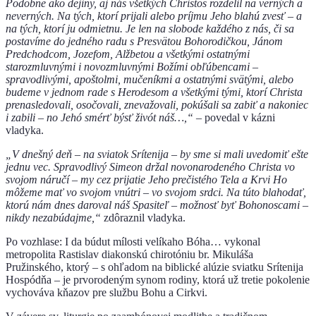
Podobne ako dejiny, aj nás všetkých Christos rozdelil na verných a
neverných. Na tých, ktorí prijali alebo príjmu Jeho blahú zvesť – a
na tých, ktorí ju odmietnu. Je len na slobode každého z nás, či sa
postavíme do jedného radu s Presvätou Bohorodičkou, Jánom
Predchodcom, Jozefom, Alžbetou a všetkými ostatnými
starozmluvnými i novozmluvnými Božími obľúbencami –
spravodlivými, apoštolmi, mučeníkmi a ostatnými svätými, alebo
budeme v jednom rade s Herodesom a všetkými tými, ktorí Christa
prenasledovali, osočovali, znevažovali, pokúšali sa zabiť a nakoniec
i zabili – no Jehó smérť býsť živót náš…,“
– povedal v kázni
vladyka.
„V dnešný deň – na sviatok Srítenija – by sme si mali uvedomiť ešte
jednu vec. Spravodlivý Simeon držal novonarodeného Christa vo
svojom náručí – my cez prijatie Jeho prečistého Tela a Krvi Ho
môžeme mať vo svojom vnútri – vo svojom srdci. Na túto blahodať,
ktorú nám dnes daroval náš Spasiteľ – možnosť byť Bohonoscami –
nikdy nezabúdajme,“
zdôraznil vladyka.
Po vozhlase: I da búdut mílosti velíkaho Bóha… vykonal
metropolita Rastislav diakonskú chirotóniu br. Mikuláša
Pružinského, ktorý – s ohľadom na biblické alúzie sviatku Srítenija
Hospódňa – je prvorodeným synom rodiny, ktorá už tretie pokolenie
vychováva kňazov pre službu Bohu a Cirkvi.