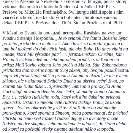
kniežaťa Alexandra Nevského slávnostnú sv. liturgiu, počas ktorej
vykonal diakonskú chirotóniu študenta 4. ročníka PBF PU v
Prešove br. Mikuláša Pružinského. Sv. liturgiu slúžili spolu s ním
viacerí duchovní, medzi ktorými bol i otec chirotonizovaného –
dekan PBF PU v Prešove doc. ThDr. Štefan Pružinský ml. PhD.
V kázni po Evanjeliu poukázal metropolita Rastislav na význam
sviatku Srítenija Hospódňa.
„Je to sviatok Privítania Božieho Syna
po Jeho príchode na tento svet. Ako človek sa narodil v jaskyni a
tam bol uložený do dobytčích jaslí, ale ako Boha Ho dnes vítajú na
mieste, ktoré Mu výsostne patrí – v jeruzalemskom Chráme, kam
Ho na štyridsiaty deň po Jeho narodení prináša s ohľadom na
príkaz Mojžišovho zákona Jeho prečistá Matka. Sám Zákonodarca
prichádza dobrovoľne naplniť Svoj zákon, aby Svojou poslušnosťou
napravil preslušánije nášho praotca Adama a ukázal, že nie v litere
zákona, ale v blahodati Svätého Ducha sa ukrýva večný život, po
ktorom tak ľudia túžia… Spravodlivý Simeon a prorokyňa Anna,
ktorí vítajú novonarodeného Spasiteľa, sú akoby ikonou Adama a
Evy, t. j. celého ľudského rodu, ktorý tak dlho čakal na príchod
Spasiteľa. Ústami Simeona celé ľudstvo ďakuje Bohu, že uzrelo
spásu – Svít vo otkrovénije jazýkov. S ohľadom na známenije
prerikájemo, ktoré spomína Simeon, treba poznamenať, že príchod
Christa na tento svet rozdelil ľudské dejiny na dve doby a celé
ľudstvo na dve skupiny. Jeho narodenie je udalosť, do ktorej alebo
od ktorej sa počítajú všetky ostatné udalosti nášho letopočtu.