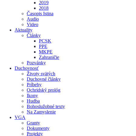
2019
2018
Časopis Istina
Audio
Video
Aktuality
Články
PCSK
PPE
MKPE
Zahraničie
Pozvánky
Duchovnosť
Životy svätých
Duchovné články
Príbehy
Ochridský prológ
Ikony
Hudba
Bohoslužobné texty
Na Zamyslenie
VGA
Granty
Dokumenty
Projekty