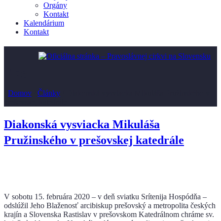
Orgány
Kontakt
Kalendárium
Kontakt
Blog
/
Domov
/
Články
/
Diakonská vysviacka Mikuláša Pružinského v
prešovskej katedrále
Diakonská vysviacka Mikuláša
Pružinského v prešovskej katedrále
V sobotu 15. februára 2020 – v deň sviatku Srítenija Hospódňa –
odslúžil Jeho Blaženosť arcibiskup prešovský a metropolita českých
krajín a Slovenska Rastislav v prešovskom Katedrálnom chráme sv.