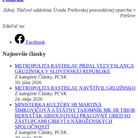
Zdroj: Tlačové oddelenie Úradu Prešovskej pravoslávnej eparchie v
Prešove
Zdieľať na:
Facebook
Najnovšie články
METROPOLITA RASTISLAV PRIJAL VEĽVYSLANCA
GRUZÍNSKA V SLOVENSKEJ REPUBLIKE
Z kategórie Články, PCSK
10. júna 2026
METROPOLITA RASTISLAV NAVŠTÍVIL GRUZÍNSKO
Z kategórie Články, PCSK
24. mája 2026
MINISTERKA KULTÚRY SR MARTINA
ŠIMKOVIČOVÁ A ŠTÁTNY TAJOMNÍK MK SR TIBOR
BERNAŤÁK ABSOLVOVALI PRACOVNÝ OBED SO
ZÁSTUPCAMI CIRKVÍ A NÁBOŽENSKÝCH
SPOLOČNOSTÍ
Z kategórie Články, PCSK
20. mája 2026