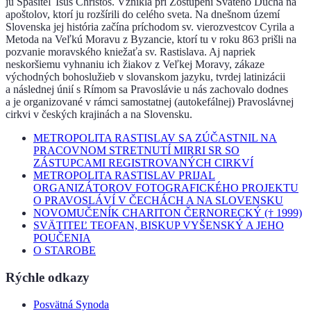
ju Spasiteľ Isus Christos. Vznikla pri Zostúpení Svätého Ducha na
apoštolov, ktorí ju rozšírili do celého sveta. Na dnešnom území
Slovenska jej história začína príchodom sv. vierozvestcov Cyrila a
Metoda na Veľkú Moravu z Byzancie, ktorí tu v roku 863 prišli na
pozvanie moravského kniežaťa sv. Rastislava. Aj napriek
neskoršiemu vyhnaniu ich žiakov z Veľkej Moravy, zákaze
východných bohoslužieb v slovanskom jazyku, tvrdej latinizácii
a následnej únií s Rímom sa Pravoslávie u nás zachovalo dodnes
a je organizované v rámci samostatnej (autokefálnej) Pravoslávnej
cirkvi v českých krajinách a na Slovensku.
METROPOLITA RASTISLAV SA ZÚČASTNIL NA
PRACOVNOM STRETNUTÍ MIRRI SR SO
ZÁSTUPCAMI REGISTROVANÝCH CIRKVÍ
METROPOLITA RASTISLAV PRIJAL
ORGANIZÁTOROV FOTOGRAFICKÉHO PROJEKTU
O PRAVOSLÁVÍ V ČECHÁCH A NA SLOVENSKU
NOVOMUČENÍK CHARITON ČERNORECKÝ († 1999)
SVÄTITEĽ TEOFAN, BISKUP VYŠENSKÝ A JEHO
POUČENIA
O STAROBE
Rýchle odkazy
Posvätná Synoda