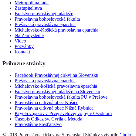
Metropolitná rada
Zastupiteľstvá
Bratstvo pravoslávnej mládeže
Pravoslávna bohoslovecká fakulta
Prešovská pravoslávna eparchia
Michalovsko-Košická pravoslávna eparchia
Na Zamyslenie
Video
Pozvánky
Kontakt
Príbuzne stránky
Facebook Pravoslávnej cirkvi na Slovensku
Prešovská pravoslávna eparchia
Michalovsko-košická pravoslávna eparchia
Bratstvo pravoslávnej mládeže na Slovensku
Pravoslávna bohoslovecká fakulta PU v Prešove
Pravoslávna cirkvná obec Košice
Pravoslávna cirkvná obec Nižná Rybnica
Krypta vojakov z Prvej svetovej vojny v Osadnom
Časopis Odkaz sv. Cyrila a Metoda
Pravoslávne kresťanstvo
© 2018 Pravoslávna cirkev na Slovensku | Stránky vytvorilo
štúdio