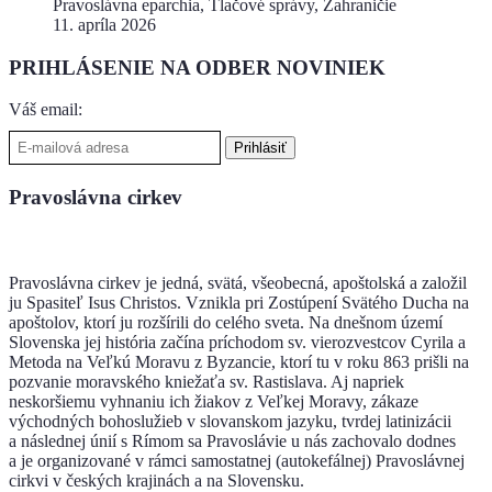
Pravoslávna eparchia, Tlačové správy, Zahraničie
11. apríla 2026
PRIHLÁSENIE NA ODBER NOVINIEK
Váš email:
Pravoslávna cirkev
Pravoslávna cirkev je jedná, svätá, všeobecná, apoštolská a založil
ju Spasiteľ Isus Christos. Vznikla pri Zostúpení Svätého Ducha na
apoštolov, ktorí ju rozšírili do celého sveta. Na dnešnom území
Slovenska jej história začína príchodom sv. vierozvestcov Cyrila a
Metoda na Veľkú Moravu z Byzancie, ktorí tu v roku 863 prišli na
pozvanie moravského kniežaťa sv. Rastislava. Aj napriek
neskoršiemu vyhnaniu ich žiakov z Veľkej Moravy, zákaze
východných bohoslužieb v slovanskom jazyku, tvrdej latinizácii
a následnej únií s Rímom sa Pravoslávie u nás zachovalo dodnes
a je organizované v rámci samostatnej (autokefálnej) Pravoslávnej
cirkvi v českých krajinách a na Slovensku.