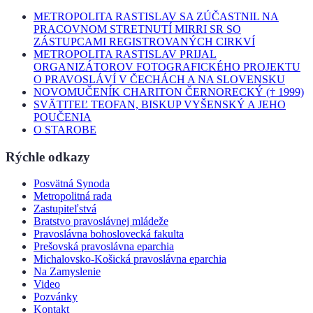
METROPOLITA RASTISLAV SA ZÚČASTNIL NA
PRACOVNOM STRETNUTÍ MIRRI SR SO
ZÁSTUPCAMI REGISTROVANÝCH CIRKVÍ
METROPOLITA RASTISLAV PRIJAL
ORGANIZÁTOROV FOTOGRAFICKÉHO PROJEKTU
O PRAVOSLÁVÍ V ČECHÁCH A NA SLOVENSKU
NOVOMUČENÍK CHARITON ČERNORECKÝ († 1999)
SVÄTITEĽ TEOFAN, BISKUP VYŠENSKÝ A JEHO
POUČENIA
O STAROBE
Rýchle odkazy
Posvätná Synoda
Metropolitná rada
Zastupiteľstvá
Bratstvo pravoslávnej mládeže
Pravoslávna bohoslovecká fakulta
Prešovská pravoslávna eparchia
Michalovsko-Košická pravoslávna eparchia
Na Zamyslenie
Video
Pozvánky
Kontakt