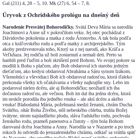
Gal (211) 4, 28 – 5, 10. Мk (27) 6, 54 – 7, 8.
Úryvok z Ochridského prológu na dnešný deň
Narodenie Presvätej Bohorodičky.
Svätá Deva Mária sa narodila
Joachimovi a Anne už v pokročilom veku. Jej otec pochádzal z
Dávidovho pokolenia a matka z rodu Áronovho. A tak bola podľa
otca z kráľovského rodu a podľa matky z archijerejského. Tým
akoby predzvestovala toho, Ktorý sa z nej narodí, ako Kráľa a
Veľkňaza. Jej rodičia už boli zostarnutí a nemali deti. Preto sa
hanbili pred ľuďmi a boli skrúšení pred Bohom. Vo svojej pokore sa
modlili k Bohu s plačom, aby Boh obdaroval ich starobu jedným
dieťaťom, ako kedysi obdaroval Abraháma a Sáru synom Izákom.
Všemohúci a vševidiaci Boh ich obdaroval radosťou, ktorá ďaleko
prekonala všetky ich očakávania a všetky najkrajšie sny. Lebo im
podaroval nielen dcéru, ale aj Bohorodičku; neožiaril ich iba
dočasnou radosťou, ale večnou. Boh im dal iba jednu dcéru, ktorá
im neskôr porodila iba jedného vnuka – ale akú dcéru a akého
vnuka! Blahodatná Mária, požehnaná medzi ženami, chrám Ducha
Svätého, oltár Boha Živého, stôl nebeského chleba, truhla Božej
svätyne, strom najsladšieho plodu, sláva ľudského rodu, pochvala
ženského rodu, prameň panenstva a čistoty – tým bola Bohom
darovaná dcéra Joachima a Anny. Narodila sa v Nazarete a po troch
rokoch Ju odviedli do jeruzalemského chrámu, odkiaľ sa vrátila späť
do Nazaretu, aby onedlho počula Blahú zvesť svätého archanjela