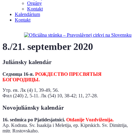
Orgány
Kontakt
Kalendárium
Kontakt
8./21. september 2020
Juliánsky kalendár
Седмица 16-я.
РОЖДЕСТВО ПРЕСВЯТЫЯ
БОГОРОДИЦЫ.
Утр. ев. Лк (4) 1, 39-49, 56.
Фил (240) 2, 5-11. Лк (54) 10, 38-42; 11, 27-28.
Novojuliánsky kalendár
16. sedmica po Pjatidesjatnici.
Otdanije Vozdviženija.
Ap. Kodrata. Sv. Isaakija i Meletija, ep. Kiprskich. Sv. Dimitrija,
mitr. Rоstоvskaho.