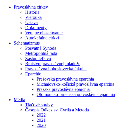
Pravoslávna cirkev
História
Vierouka
Ústava
Dokumenty
Verejné obstarávanie
Autokefálne cirkvi
Schematizmus
Posvätná Synoda
Metropolitná rada
Zastupiteľstvá
Bratstvo pravoslávnej mládeže
Pravoslávna bohoslovecká fakulta
Eparchie
Prešovská pravoslávna eparchia
Michalovsko-košická pravoslávna eparchia
Pražská pravoslávna eparchia
Olomoucko-brnenská pravoslávna eparchia
Média
Tlačové správy
Časopis Odkaz sv. Cyrila a Metoda
2022
2021
2020