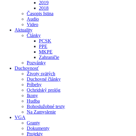
2019
2018
Časopis Istina
Audio
Video
Aktuality
Články
PCSK
PPE
MKPE
Zahraničie
Pozvánky
Duchovnosť
Životy svätých
Duchovné články
Príbehy
Ochridský prológ
Ikony
Hudba
Bohoslužobné texty
Na Zamyslenie
VGA
Granty
Dokumenty
Projekty