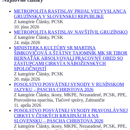
METROPOLITA RASTISLAV PRIJAL VEĽVYSLANCA
GRUZÍNSKA V SLOVENSKEJ REPUBLIKE
Z kategórie Články, PCSK
10. júna 2026
METROPOLITA RASTISLAV NAVŠTÍVIL GRUZÍNSKO
Z kategórie Články, PCSK
24. mája 2026
MINISTERKA KULTÚRY SR MARTINA
ŠIMKOVIČOVÁ A ŠTÁTNY TAJOMNÍK MK SR TIBOR
BERNAŤÁK ABSOLVOVALI PRACOVNÝ OBED SO
ZÁSTUPCAMI CIRKVÍ A NÁBOŽENSKÝCH
SPOLOČNOSTÍ
Z kategórie Články, PCSK
20. mája 2026
POSOLSTVO POSVÄTNEJ SYNODY V RUSÍNSKOM
JAZYKU – PASCHA CHRISTOVA 2026
Z kategórie Články, ikony, MKPE, Nezaradené, PCSK, PPE,
Pravoslávna eparchia, Tlačové správy, Zahraničie
11. apríla 2026
POSOLSTVO POSVÄTNEJ SYNODY PRAVOSLÁVNEJ
CIRKVI V ČESKÝCH KRAJINÁCH A NA
SLOVENSKU – PASCHA CHRISTOVA 2026
Z kategórie Články, ikony, MKPE, Nezaradené, PCSK, PPE,