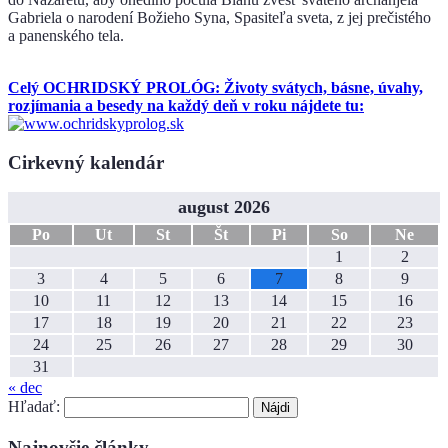
Gabriela o narodení Božieho Syna, Spasiteľa sveta, z jej prečistého
a panenského tela.
Celý OCHRIDSKÝ PROLÓG: Životy svátych, básne, úvahy,
rozjímania a besedy na každý deň v roku nájdete tu:
Cirkevný kalendár
august 2026
Po
Ut
St
Št
Pi
So
Ne
1
2
3
4
5
6
7
8
9
10
11
12
13
14
15
16
17
18
19
20
21
22
23
24
25
26
27
28
29
30
31
« dec
Hľadať:
Najnovšie články