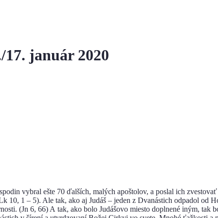
./17. január 2020
odin vybral ešte 70 ďalších, malých apoštolov, a poslal ich zvestova
 10, 1 – 5). Ale tak, ako aj Judáš – jeden z Dvanástich odpadol od Ho
rnosti. (Jn 6, 66) A tak, ako bolo Judášovo miesto doplnené iným, tak b
ich v šírení a utvrdzovaní Božej Cirkvi vo svete. Mnohé ťažkosti a ne