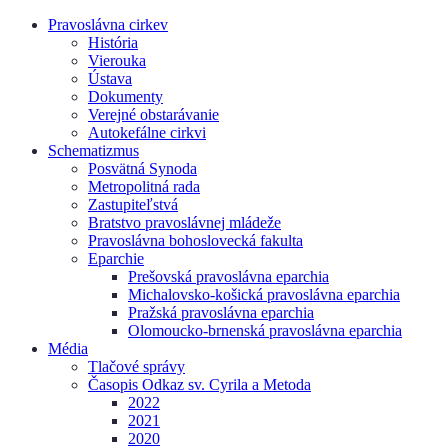
Pravoslávna cirkev
História
Vierouka
Ústava
Dokumenty
Verejné obstarávanie
Autokefálne cirkvi
Schematizmus
Posvätná Synoda
Metropolitná rada
Zastupiteľstvá
Bratstvo pravoslávnej mládeže
Pravoslávna bohoslovecká fakulta
Eparchie
Prešovská pravoslávna eparchia
Michalovsko-košická pravoslávna eparchia
Pražská pravoslávna eparchia
Olomoucko-brnenská pravoslávna eparchia
Média
Tlačové správy
Časopis Odkaz sv. Cyrila a Metoda
2022
2021
2020