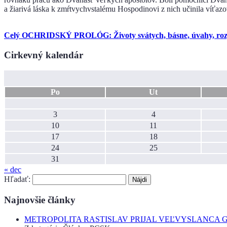
a žiarivá láska k zmŕtvychvstalému Hospodinovi z nich učinila víťaz
Celý OCHRIDSKÝ PROLÓG: Životy svátych, básne, úvahy, rozjím
Cirkevný kalendár
Po
Ut
3
4
10
11
17
18
24
25
31
« dec
Hľadať:
Najnovšie články
METROPOLITA RASTISLAV PRIJAL VEĽVYSLANCA 