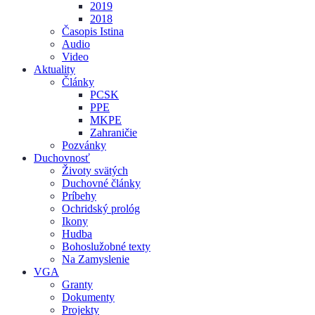
2019
2018
Časopis Istina
Audio
Video
Aktuality
Články
PCSK
PPE
MKPE
Zahraničie
Pozvánky
Duchovnosť
Životy svätých
Duchovné články
Príbehy
Ochridský prológ
Ikony
Hudba
Bohoslužobné texty
Na Zamyslenie
VGA
Granty
Dokumenty
Projekty