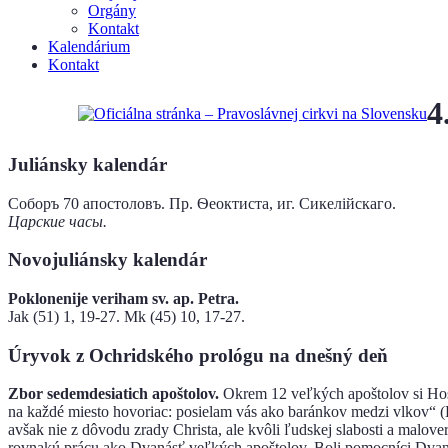
Orgány
Kontakt
Kalendárium
Kontakt
4
Juliánsky kalendár
Соборъ 70 апостоловъ. Пр. Ѳеоктиста, иг. Сикелійскaго.
Царские часы.
Novojuliánsky kalendár
Poklonenije veriham sv. ap. Petra.
Jak (51) 1, 19-27. Mk (45) 10, 17-27.
Úryvok z Ochridského prológu na dnešný deň
Zbor sedemdesiatich apoštolov.
Okrem 12 veľkých apoštolov si Hosp
na každé miesto hovoriac: posielam vás ako baránkov medzi vlkov“ (Lk
avšak nie z dôvodu zrady Christa, ale kvôli ľudskej slabosti a malove
rovnakú prácu ako Dvanásť veľkých apoštolov. Boli pomocníci Dvanást