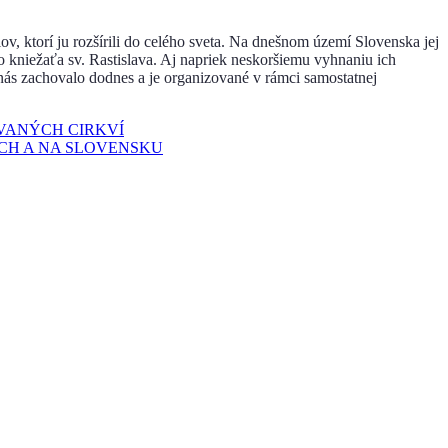
ov, ktorí ju rozšírili do celého sveta. Na dnešnom území Slovenska jej
o kniežaťa sv. Rastislava. Aj napriek neskoršiemu vyhnaniu ich
nás zachovalo dodnes a je organizované v rámci samostatnej
OVANÝCH CIRKVÍ
CH A NA SLOVENSKU