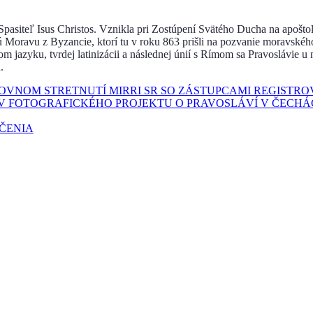
u Spasiteľ Isus Christos. Vznikla pri Zostúpení Svätého Ducha na apoštol
ú Moravu z Byzancie, ktorí tu v roku 863 prišli na pozvanie moravskéh
jazyku, tvrdej latinizácii a následnej únií s Rímom sa Pravoslávie u 
.
COVNOM STRETNUTÍ MIRRI SR SO ZÁSTUPCAMI REGISTR
V FOTOGRAFICKÉHO PROJEKTU O PRAVOSLÁVÍ V ČECHÁ
UČENIA