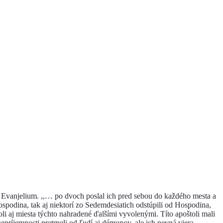
ť Evanjelium. ,,… po dvoch poslal ich pred sebou do každého mesta a
spodina, tak aj niektorí zo Sedemdesiatich odstúpili od Hospodina,
oli aj miesta týchto nahradené ďalšími vyvolenými. Títo apoštoli mali
príjemnosti pretrpeli od ľudí aj démonov, ale ich pevná viera