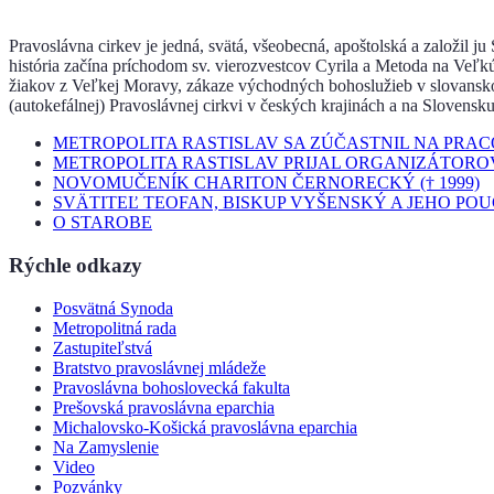
Pravoslávna cirkev je jedná, svätá, všeobecná, apoštolská a založil j
história začína príchodom sv. vierozvestcov Cyrila a Metoda na Veľk
žiakov z Veľkej Moravy, zákaze východných bohoslužieb v slovanskom 
(autokefálnej) Pravoslávnej cirkvi v českých krajinách a na Slovensku
METROPOLITA RASTISLAV SA ZÚČASTNIL NA PRA
METROPOLITA RASTISLAV PRIJAL ORGANIZÁTORO
NOVOMUČENÍK CHARITON ČERNORECKÝ († 1999)
SVÄTITEĽ TEOFAN, BISKUP VYŠENSKÝ A JEHO PO
O STAROBE
Rýchle odkazy
Posvätná Synoda
Metropolitná rada
Zastupiteľstvá
Bratstvo pravoslávnej mládeže
Pravoslávna bohoslovecká fakulta
Prešovská pravoslávna eparchia
Michalovsko-Košická pravoslávna eparchia
Na Zamyslenie
Video
Pozvánky