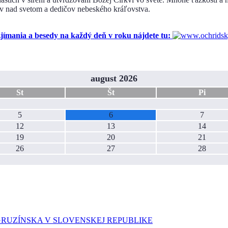
ov nad svetom a dedičov nebeského kráľovstva.
ania a besedy na každý deň v roku nájdete tu:
august 2026
St
Št
Pi
5
6
7
12
13
14
19
20
21
26
27
28
GRUZÍNSKA V SLOVENSKEJ REPUBLIKE