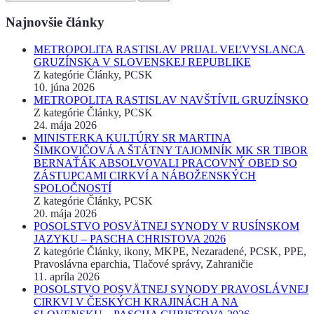
Najnovšie články
METROPOLITA RASTISLAV PRIJAL VEĽVYSLANCA
GRUZÍNSKA V SLOVENSKEJ REPUBLIKE
Z kategórie Články, PCSK
10. júna 2026
METROPOLITA RASTISLAV NAVŠTÍVIL GRUZÍNSKO
Z kategórie Články, PCSK
24. mája 2026
MINISTERKA KULTÚRY SR MARTINA
ŠIMKOVIČOVÁ A ŠTÁTNY TAJOMNÍK MK SR TIBOR
BERNAŤÁK ABSOLVOVALI PRACOVNÝ OBED SO
ZÁSTUPCAMI CIRKVÍ A NÁBOŽENSKÝCH
SPOLOČNOSTÍ
Z kategórie Články, PCSK
20. mája 2026
POSOLSTVO POSVÄTNEJ SYNODY V RUSÍNSKOM
JAZYKU – PASCHA CHRISTOVA 2026
Z kategórie Články, ikony, MKPE, Nezaradené, PCSK, PPE,
Pravoslávna eparchia, Tlačové správy, Zahraničie
11. apríla 2026
POSOLSTVO POSVÄTNEJ SYNODY PRAVOSLÁVNEJ
CIRKVI V ČESKÝCH KRAJINÁCH A NA