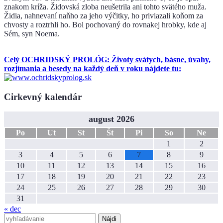
znakom kríža. Židovská zloba neušetrila ani tohto svätého muža.
Židia, nahnevaní naňho za jeho výčitky, ho priviazali koňom za
chvosty a roztrhli ho. Bol pochovaný do rovnakej hrobky, kde aj
Sém, syn Noema.
Celý OCHRIDSKÝ PROLÓG: Životy svátych, básne, úvahy,
rozjímania a besedy na každý deň v roku nájdete tu:
Cirkevný kalendár
august 2026
Po
Ut
St
Št
Pi
So
Ne
1
2
3
4
5
6
7
8
9
10
11
12
13
14
15
16
17
18
19
20
21
22
23
24
25
26
27
28
29
30
31
« dec