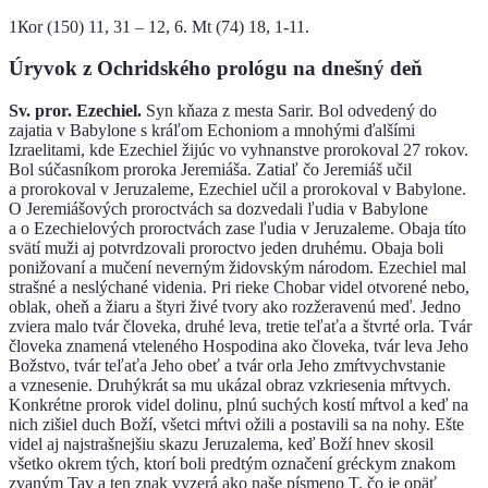
1Коr (150) 11, 31 – 12, 6. Мt (74) 18, 1-11.
Úryvok z Ochridského prológu na dnešný deň
Sv. pror. Ezechiel.
Syn kňaza z mesta Sarir. Bol odvedený do
zajatia v Babylone s kráľom Echoniom a mnohými ďalšími
Izraelitami, kde Ezechiel žijúc vo vyhnanstve prorokoval 27 rokov.
Bol súčasníkom proroka Jeremiáša. Zatiaľ čo Jeremiáš učil
a prorokoval v Jeruzaleme, Ezechiel učil a prorokoval v Babylone.
O Jeremiášových proroctvách sa dozvedali ľudia v Babylone
a o Ezechielových proroctvách zase ľudia v Jeruzaleme. Obaja títo
svätí muži aj potvrdzovali proroctvo jeden druhému. Obaja boli
ponižovaní a mučení neverným židovským národom. Ezechiel mal
strašné a neslýchané videnia. Pri rieke Chobar videl otvorené nebo,
oblak, oheň a žiaru a štyri živé tvory ako rozžeravenú meď. Jedno
zviera malo tvár človeka, druhé leva, tretie teľaťa a štvrté orla. Tvár
človeka znamená vteleného Hospodina ako človeka, tvár leva Jeho
Božstvo, tvár teľaťa Jeho obeť a tvár orla Jeho zmŕtvychvstanie
a vznesenie. Druhýkrát sa mu ukázal obraz vzkriesenia mŕtvych.
Konkrétne prorok videl dolinu, plnú suchých kostí mŕtvol a keď na
nich zišiel duch Boží, všetci mŕtvi ožili a postavili sa na nohy. Ešte
videl aj najstrašnejšiu skazu Jeruzalema, keď Boží hnev skosil
všetko okrem tých, ktorí boli predtým označení gréckym znakom
zvaným Tav a ten znak vyzerá ako naše písmeno T, čo je opäť