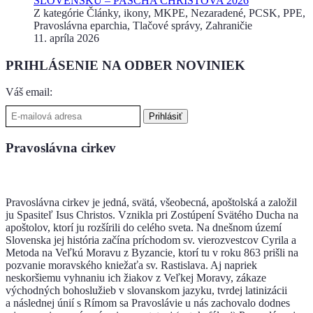
SLOVENSKU – PASCHA CHRISTOVA 2026
Z kategórie Články, ikony, MKPE, Nezaradené, PCSK, PPE,
Pravoslávna eparchia, Tlačové správy, Zahraničie
11. apríla 2026
PRIHLÁSENIE NA ODBER NOVINIEK
Váš email:
Pravoslávna cirkev
Pravoslávna cirkev je jedná, svätá, všeobecná, apoštolská a založil
ju Spasiteľ Isus Christos. Vznikla pri Zostúpení Svätého Ducha na
apoštolov, ktorí ju rozšírili do celého sveta. Na dnešnom území
Slovenska jej história začína príchodom sv. vierozvestcov Cyrila a
Metoda na Veľkú Moravu z Byzancie, ktorí tu v roku 863 prišli na
pozvanie moravského kniežaťa sv. Rastislava. Aj napriek
neskoršiemu vyhnaniu ich žiakov z Veľkej Moravy, zákaze
východných bohoslužieb v slovanskom jazyku, tvrdej latinizácii
a následnej únií s Rímom sa Pravoslávie u nás zachovalo dodnes