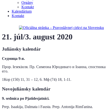
Orgány
Kontakt
Kalendárium
Kontakt
21. júl/3. august 2020
Juliánsky kalendár
Седмица 9-я.
Прор. Іезекіиля. Пр. Симеона Юродивaго и Іоанна, спостника
его.
1Кор (150) 11, 31 – 12, 6. Мф (74) 18, 1-11.
Novojuliánsky kalendár
9. sedmica po Pjatidesjatnici.
Prep. Isaakija, Dalmata i Fausta. Prep. Antоnija Rimľanina.