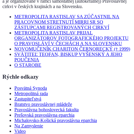
a je organizované v rámci samostatnej (autokefálnej) Pravoslávnej
cirkvi v českých krajinách a na Slovensku.
METROPOLITA RASTISLAV SA ZÚČASTNIL NA
PRACOVNOM STRETNUTÍ MIRRI SR SO
ZÁSTUPCAMI REGISTROVANÝCH CIRKVÍ
METROPOLITA RASTISLAV PRIJAL
ORGANIZÁTOROV FOTOGRAFICKÉHO PROJEKTU
O PRAVOSLÁVÍ V ČECHÁCH A NA SLOVENSKU
NOVOMUČENÍK CHARITON ČERNORECKÝ († 1999)
SVÄTITEĽ TEOFAN, BISKUP VYŠENSKÝ A JEHO
POUČENIA
O STAROBE
Rýchle odkazy
Posvätná Synoda
Metropolitná rada
Zastupiteľstvá
Bratstvo pravoslávnej mládeže
Pravoslávna bohoslovecká fakulta
Prešovská pravoslávna eparchia
Michalovsko-Košická pravoslávna eparchia
Na Zamyslenie
Video