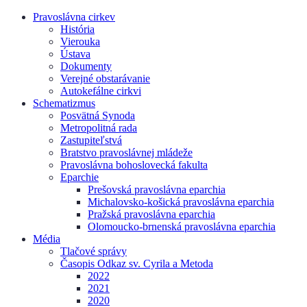
Pravoslávna cirkev
História
Vierouka
Ústava
Dokumenty
Verejné obstarávanie
Autokefálne cirkvi
Schematizmus
Posvätná Synoda
Metropolitná rada
Zastupiteľstvá
Bratstvo pravoslávnej mládeže
Pravoslávna bohoslovecká fakulta
Eparchie
Prešovská pravoslávna eparchia
Michalovsko-košická pravoslávna eparchia
Pražská pravoslávna eparchia
Olomoucko-brnenská pravoslávna eparchia
Média
Tlačové správy
Časopis Odkaz sv. Cyrila a Metoda
2022
2021
2020