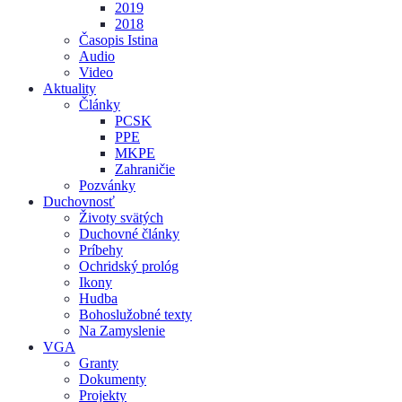
2019
2018
Časopis Istina
Audio
Video
Aktuality
Články
PCSK
PPE
MKPE
Zahraničie
Pozvánky
Duchovnosť
Životy svätých
Duchovné články
Príbehy
Ochridský prológ
Ikony
Hudba
Bohoslužobné texty
Na Zamyslenie
VGA
Granty
Dokumenty
Projekty